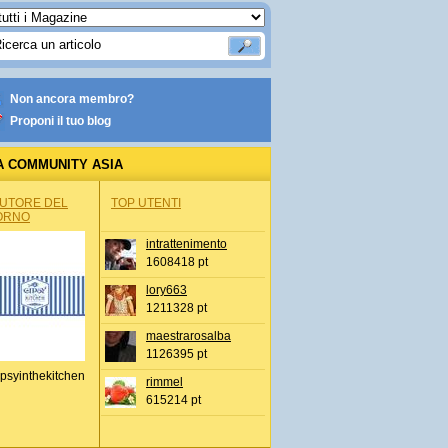
Non ancora membro?
Proponi il tuo blog
A COMMUNITY ASIA
AUTORE DEL
TOP UTENTI
ORNO
intrattenimento
1608418 pt
lory663
1211328 pt
maestrarosalba
1126395 pt
psyinthekitchen
rimmel
615214 pt