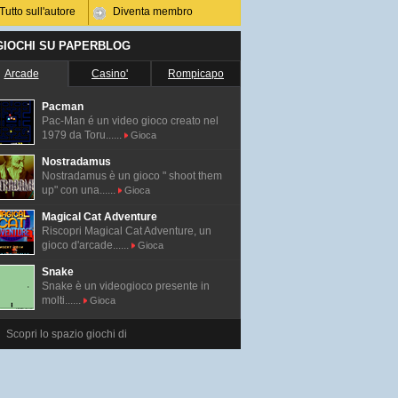
Tutto sull'autore
Diventa membro
 GIOCHI SU PAPERBLOG
Arcade
Casino'
Rompicapo
Pacman
Pac-Man é un video gioco creato nel
1979 da Toru......
Gioca
Nostradamus
Nostradamus è un gioco " shoot them
up" con una......
Gioca
Magical Cat Adventure
Riscopri Magical Cat Adventure, un
gioco d'arcade......
Gioca
Snake
Snake è un videogioco presente in
molti......
Gioca
Scopri lo spazio giochi di