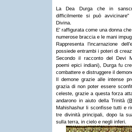
La Dea Durga che in sanscri
difficilmente si può avvicinar
Divina.
E' raffigurata come una donna che
numerose braccia e le mani impugna
Rappresenta l'incarnazione dell'
possiede entrambi i poteri di creaz
Secondo il racconto del Devi 
poemi epici indiani), Durga fu cr
combattere e distruggere il demo
Il demone grazie alle intense pr
grazia di non poter essere sconf
celeste, grazie a questa forza att
andarono in aiuto della Trinità
(
Mahishashur li sconfisse tutti e r
tre divinità principali, dopo la su
sulla terra, in cielo e negli inferi.