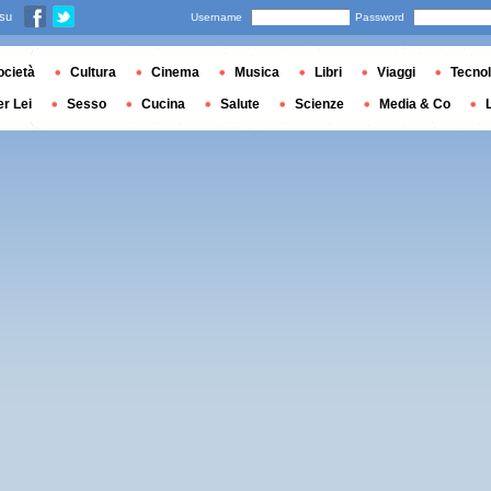
 su
Username
Password
ocietà
Cultura
Cinema
Musica
Libri
Viaggi
Tecnol
er Lei
Sesso
Cucina
Salute
Scienze
Media & Co