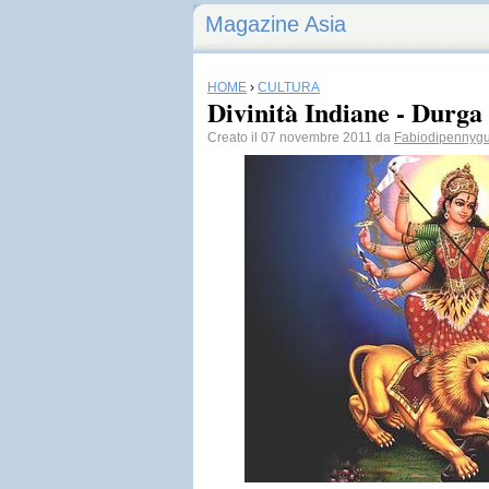
Magazine Asia
HOME
›
CULTURA
Divinità Indiane - Durga
Creato il 07 novembre 2011 da
Fabiodipennyg