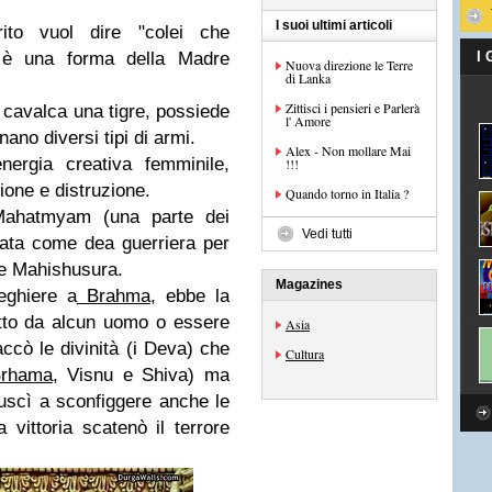
I suoi ultimi articoli
to vuol dire "colei che
e" è una forma della Madre
I
Nuova direzione le Terre
di Lanka
Zittisci i pensieri e Parlerà
 cavalca una tigre, possiede
l' Amore
no diversi tipi di armi.
Alex - Non mollare Mai
energia creativa femminile,
!!!
ione e distruzione.
Quando torno in Italia ?
Mahatmyam (una parte dei
Vedi tutti
eata come dea guerriera per
ne Mahishusura.
Magazines
eghiere a
Brahma
, ebbe la
itto da alcun uomo o essere
Asia
accò le divinità (i Deva) che
Cultura
Brhama
, Visnu e Shiva) ma
iuscì a sconfiggere anche le
a vittoria scatenò il terrore