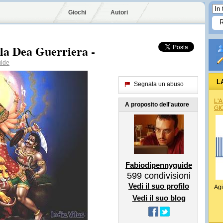
Giochi
Autori
 la Dea Guerriera -
uide
L
Segnala un abuso
L'
A proposito dell'autore
GI
Fabiodipennyguide
599
condivisioni
Vedi il suo profilo
Agi
Vedi il suo blog