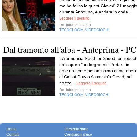
ma ha fallito la quest Giovedì 21 maggio
durante Announo, è andata in onda...
Leggere il seguito
Da
Intrattenimento
TECNOLOGIA
VIDEOGIOCHI
,
Dal tramonto all'alba - Anteprima - PC
EA annuncia Need for Speed, un reboot
dal sapore "underground" Portare in
dote un nome pesantissimo come quell
di Call of Duty o Assassin's Creed, nel
nostro...
Leggere il seguito
Da
Intrattenimento
TECNOLOGIA
VIDEOGIOCHI
,
Home
Presentazione
Contatti
Condizioni d'uso