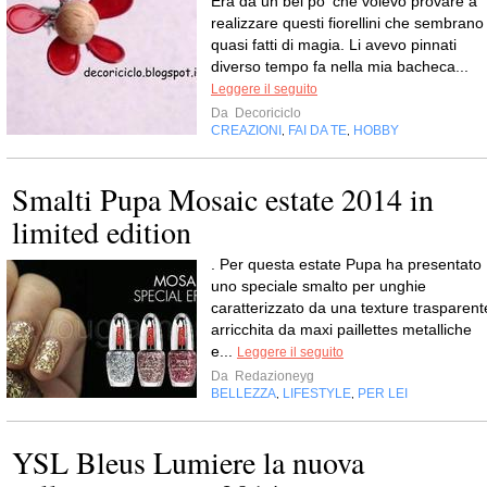
Era da un bel po' che volevo provare a
realizzare questi fiorellini che sembrano
quasi fatti di magia. Li avevo pinnati
diverso tempo fa nella mia bacheca...
Leggere il seguito
Da
Decoriciclo
CREAZIONI
FAI DA TE
HOBBY
,
,
Smalti Pupa Mosaic estate 2014 in
limited edition
. Per questa estate Pupa ha presentato
uno speciale smalto per unghie
caratterizzato da una texture trasparent
arricchita da maxi paillettes metalliche
e...
Leggere il seguito
Da
Redazioneyg
BELLEZZA
LIFESTYLE
PER LEI
,
,
YSL Bleus Lumiere la nuova