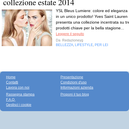
collezione estate 2014
YSL Bleus Lumiere: colore ed eleganza
in un unico prodotto! Yves Saint Lauren
presenta una collezione incentrata su tr
prodotti chiave per la bella stagione...
Leggere il seguito
Da
Redazioneyg
BELLEZZA
LIFESTYLE
PER LEI
,
,
Home
Presentazione
Contatti
Condizioni d'uso
Lavora con noi
Informazioni azienda
Rassegna stampa
Proponi il tuo blog
F.A.Q.
Gestisci i cookie