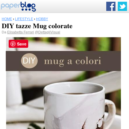
HOME
›
LIFESTYLE
›
HOBBY
DIY tazze Mug colorate
Da
Elisabetta Ferrari
@DettagliVisual
Save