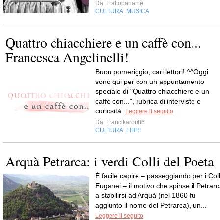
Da
Fraltoparlante
CULTURA
MUSICA
,
Quattro chiacchiere e un caffè con...
Francesca Angelinelli!
Buon pomeriggio, cari lettori! ^^Oggi
sono qui per con un appuntamento
speciale di "Quattro chiacchiere e un
caffè con...", rubrica di interviste e
curiosità.
Leggere il seguito
Da
Francikarou86
CULTURA
LIBRI
,
Arquà Petrarca: i verdi Colli del Poeta
È facile capire – passeggiando per i Coll
Euganei – il motivo che spinse il Petrarc
a stabilirsi ad Arquà (nel 1860 fu
aggiunto il nome del Petrarca), un...
Leggere il seguito