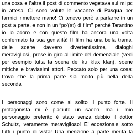
una cosa e l’altra il post di commento vegetava sul mi pc
in attesa. Ci sono volute le vacanze di
Pasqua
per
farmici rimettere mano! Ci tenevo però a parlarne in un
post a parte, e non in un “po’(st) di film” perché Tarantino
io lo adoro e con questo film ha ancora una volta
confermato la sua genialità! Il film ha una bella trama,
delle scene davvero divertentissime, dialoghi
meravigliosi, prese in giro al limite del demenziale (vedi
per esempio tutta la scena del ku klux klan), scene
mitiche e bravissimi attori. Peccato solo per una cosa:
trovo che la prima parte sia molto più bella della
seconda.
I
personaggi
sono come al solito il punto forte. Il
protagonista mi è piaciuto un sacco, ma il mio
personaggio preferito è stato senza dubbio il dottor
Schultz, veramente meraviglioso! E’ eccezionale sotto
tutti i punto di vista! Una menzione a parte merita la