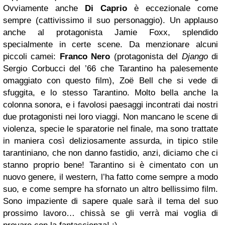
Ovviamente anche
Di Caprio
è eccezionale come
sempre (cattivissimo il suo personaggio). Un applauso
anche al protagonista Jamie Foxx, splendido
specialmente in certe scene. Da menzionare alcuni
piccoli camei:
Franco Nero
(protagonista del
Django
di
Sergio Corbucci del ’66 che Tarantino ha palesemente
omaggiato con questo film), Zoë Bell che si vede di
sfuggita, e lo stesso Tarantino. Molto bella anche la
colonna sonora, e i favolosi paesaggi incontrati dai nostri
due protagonisti nei loro viaggi. Non mancano le scene di
violenza, specie le sparatorie nel finale, ma sono trattate
in maniera così deliziosamente assurda, in tipico stile
tarantiniano, che non danno fastidio, anzi, diciamo che ci
stanno proprio bene! Tarantino si è cimentato con un
nuovo genere, il western, l’ha fatto come sempre a modo
suo, e come sempre ha sfornato un altro bellissimo film.
Sono impaziente di sapere quale sarà il tema del suo
prossimo lavoro… chissà se gli verrà mai voglia di