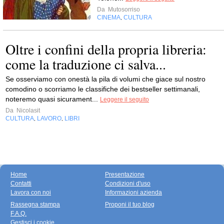
Da
Mutosorriso
CINEMA
CULTURA
,
Oltre i confini della propria libreria:
come la traduzione ci salva...
Se osserviamo con onestà la pila di volumi che giace sul nostro
comodino o scorriamo le classifiche dei bestseller settimanali,
noteremo quasi sicurament...
Leggere il seguito
Da
Nicolasit
CULTURA
LAVORO
LIBRI
,
,
Home
Presentazione
Contatti
Condizioni d'uso
Lavora con noi
Informazioni azienda
Rassegna stampa
Proponi il tuo blog
F.A.Q.
Gestisci i cookie