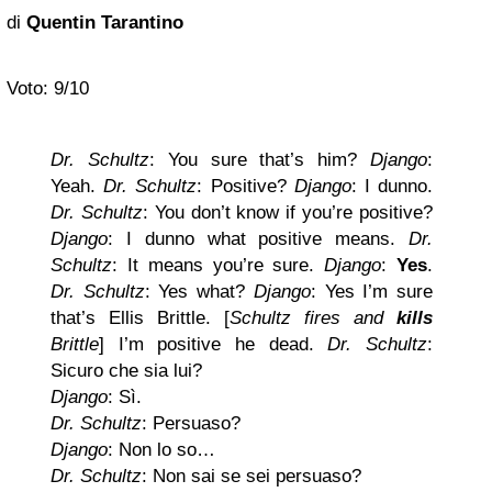
di
Quentin Tarantino
Voto:
9/10
Dr. Schultz
: You sure that’s him?
Django
:
Yeah.
Dr. Schultz
: Positive?
Django
: I dunno.
Dr. Schultz
: You don’t know if you’re positive?
Django
: I dunno what positive means.
Dr.
Schultz
: It means you’re sure.
Django
:
Yes
.
Dr. Schultz
: Yes what?
Django
: Yes I’m sure
that’s Ellis Brittle. [
Schultz fires and
kills
Brittle
] I’m positive he dead.
Dr. Schultz
:
Sicuro che sia lui?
Django
: Sì.
Dr. Schultz
: Persuaso?
Django
: Non lo so…
Dr. Schultz
: Non sai se sei persuaso?