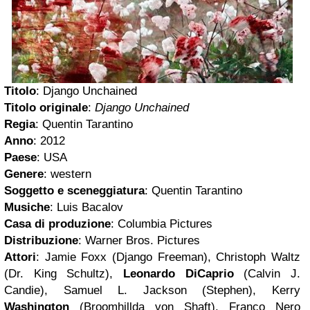
Titolo
: Django Unchained
Titolo originale
:
Django Unchained
Regia
: Quentin Tarantino
Anno
: 2012
Paese
: USA
Genere
: western
Soggetto e sceneggiatura
: Quentin Tarantino
Musiche
: Luis Bacalov
Casa di produzione
: Columbia Pictures
Distribuzione
: Warner Bros. Pictures
Attori
: Jamie Foxx (Django Freeman), Christoph Waltz
(Dr. King Schultz),
Leonardo DiCaprio
(Calvin J.
Candie), Samuel L. Jackson (Stephen), Kerry
Washington
(Broomhillda von Shaft), Franco Nero