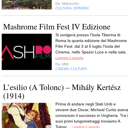
Da
Dfalcicchio
CULTURA
OPINIONI
,
Mashrome Film Fest IV Edizione
Si svolgerà presso l’Isola Tiberina di
Roma la quarta edizione del Mashrome
Film Fest: dal 3 al 5 luglio l’Isola del
Cinema, nello Spazio Luce e nella sala..
Leggere il seguito
Da
Af68
CINEMA
CULTURA
,
L’esilio (A Tolonc) – Mihály Kertész
(1914)
Prima di andare negli Stati Uniti e
vincere due Oscar, Micheal Curtiz avev
conosciuto il successo in Ungheria. Tra i
suoi primi lungometraggi troviamo A
Tolonc...
Leggere il seguito