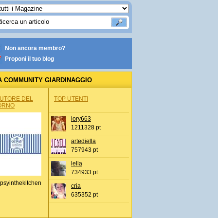
Non ancora membro?
Proponi il tuo blog
A COMMUNITY GIARDINAGGIO
AUTORE DEL
TOP UTENTI
ORNO
lory663
1211328 pt
artediella
757943 pt
lella
734933 pt
psyinthekitchen
cria
635352 pt