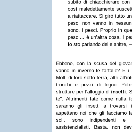
subito di chiacchierare con
così maledettamente suscetti
a riattac­care. Si girò tutto un
pesci non vanno in nessun
sono, i pesci. Proprio in qu
pesci… è un’altra cosa. I pe
Io sto parlando delle anitre, –
Ebbene, con la scusa del giova
vanno in inverno le farfalle? E i b
Molti di loro sotto terra, altri all’
tronchi e pezzi di legno. Potet
strutture per l’alloggio di
insetti
. 
te”. Altrimenti fate come nulla f
saranno gli insetti a trovarsi i
aspettano noi che gli facciamo l
soli, sono indipendenti e a
assistenzialisti. Basta, non d