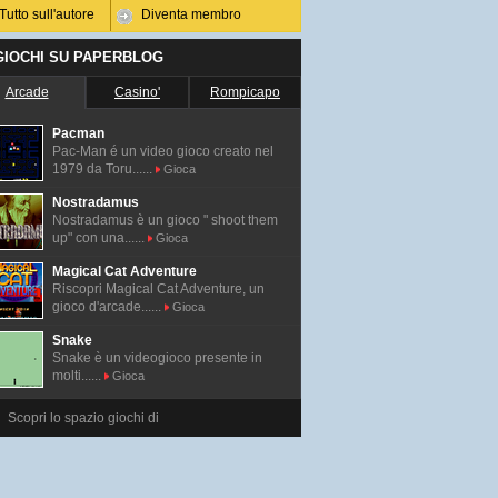
Tutto sull'autore
Diventa membro
 GIOCHI SU PAPERBLOG
Arcade
Casino'
Rompicapo
Pacman
Pac-Man é un video gioco creato nel
1979 da Toru......
Gioca
Nostradamus
Nostradamus è un gioco " shoot them
up" con una......
Gioca
Magical Cat Adventure
Riscopri Magical Cat Adventure, un
gioco d'arcade......
Gioca
Snake
Snake è un videogioco presente in
molti......
Gioca
Scopri lo spazio giochi di