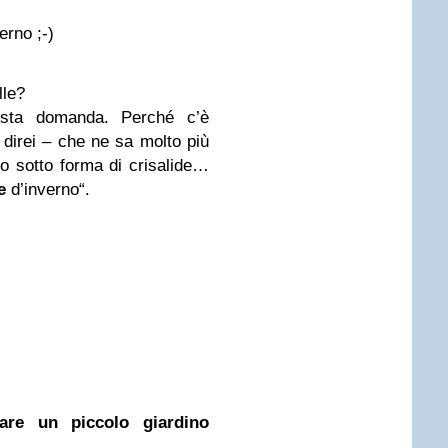
verno
;-)
lle?
sta domanda. Perché c’è
 direi – che ne sa molto più
no sotto forma di crisalide…
e
d’inverno“.
re un piccolo giardino