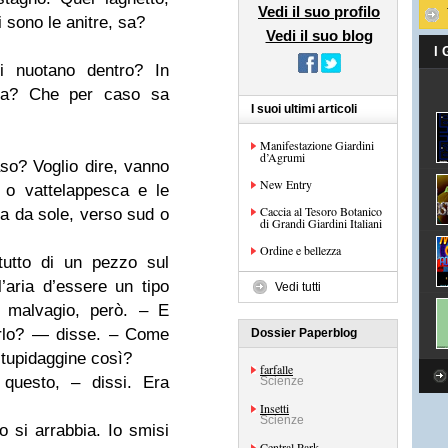
Vedi il suo profilo
 sono le anitre, sa?
Vedi il suo blog
I
i nuotano dentro? In
era? Che per caso sa
I suoi ultimi articoli
Manifestazione Giardini
d’Agrumi
aso? Voglio dire, vanno
New Entry
 o vattelappesca e le
Caccia al Tesoro Botanico
ia da sole, verso sud o
di Grandi Giardini Italiani
Ordine e bellezza
tutto di un pezzo sul
’aria d’essere un tipo
Vedi tutti
o malvagio, però. – E
erlo? — disse. – Come
Dossier Paperblog
stupidaggine così?
farfalle
 questo, – dissi. Era
Scienze
Insetti
Scienze
 si arrabbia. Io smisi
Central Park