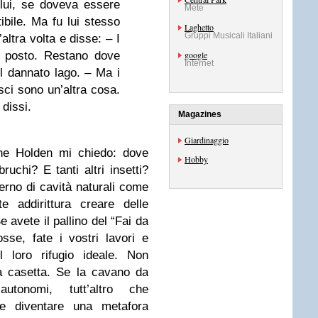
 lui, se doveva essere
Mete
bile. Ma fu lui stesso
Laghetto
Gruppi Musicali Italiani
’altra volta e disse: – I
 posto. Restano dove
google
Internet
el dannato lago. – Ma i
sci sono un’altra cosa.
 dissi.
Magazines
Giardinaggio
ne Holden mi chiedo: dove
Hobby
ruchi? E tanti altri insetti?
interno di cavità naturali come
e addirittura creare delle
Se avete il pallino del “Fai da
osse, fate i vostri lavori e
l loro rifugio ideale. Non
a casetta. Se la cavano da
utonomi, tutt’altro che
eve diventare una metafora