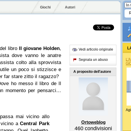
Giochi
Autori
del libro
Il giovane Holden
,
L
Vedi articolo originale
sista dove vanno le anatre
L'
Segnala un abuso
assista colto alla sprovvista
GI
tile un poco si stizzisce e
A proposito dell'autore
r far stare zitto il ragazzo?
Dove ho messo il libro de Il
 un momento per pensarci…
Agi
 passa mai vicino allo
Ortoweblog
 vicino a
Central Park
460
condivisioni
tagno. Quel laghetto,