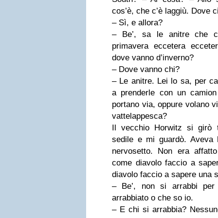
cos’è, che c’è laggiù. Dove ci
– Sì, e allora?
– Be’, sa le anitre che c
primavera ec­cetera eccet
dove vanno d’inverno?
– Dove vanno chi?
– Le anitre. Lei lo sa, per c
a pren­derle con un camion
portano via, oppure volano v
vattelappesca?
Il vecchio Horwitz si girò 
sedile e mi guardò. Aveva l
nervosetto. Non era af­fatt
come diavolo faccio a sap
diavolo faccio a sapere una 
– Be’, non si arrabbi per
arrabbiato o che so io.
– E chi si arrabbia? Nessuno