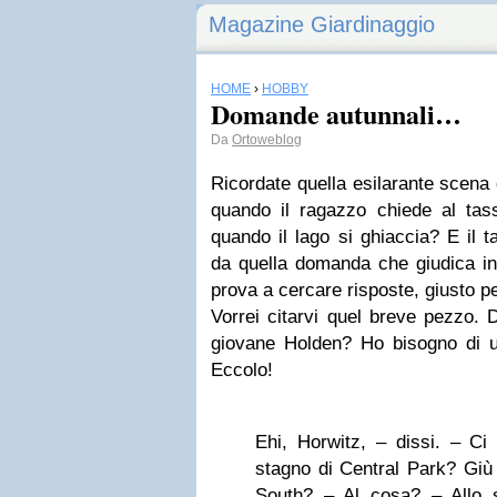
Magazine Giardinaggio
HOME
›
HOBBY
Domande autunnali…
Da
Ortoweblog
Ricordate quella esilarante scena 
quando il ragazzo chiede al tas
quando il lago si ghiaccia? E il t
da quella domanda che giudica inu
prova a cercare risposte, giusto pe
Vorrei citarvi quel breve pezzo. 
giovane Holden? Ho bisogno di
Eccolo!
Ehi, Horwitz, – dissi. – Ci
stagno di Central Park? Giù
South? – Al cosa? – Allo s