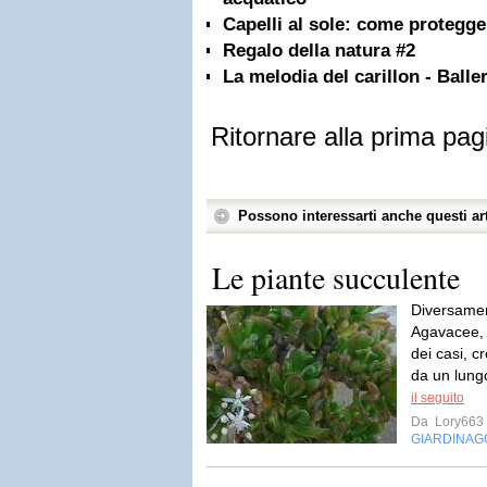
Capelli al sole: come protegger
Regalo della natura #2
La melodia del carillon - Balle
Ritornare alla prima pag
Possono interessarti anche questi art
Le piante succulente
Diversamen
Agavacee, 
dei casi, c
da un lungo
il seguito
Da
Lory663
GIARDINAG