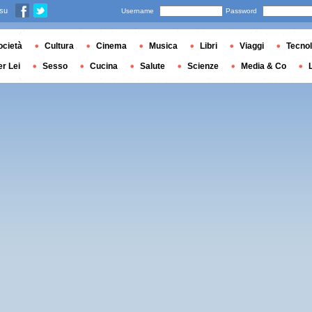
 su
Username
Password
ocietà
Cultura
Cinema
Musica
Libri
Viaggi
Tecnol
er Lei
Sesso
Cucina
Salute
Scienze
Media & Co