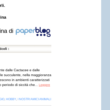
li.
rina
ina di
icoli :
te dalle Cactacee e dalle
le succulente, nella maggioranza
rescono in ambienti caratterizzati
 periodo di siccità che...
Leggere
GIO
HOBBY
I NOSTRI AMICI ANIMALI
,
,