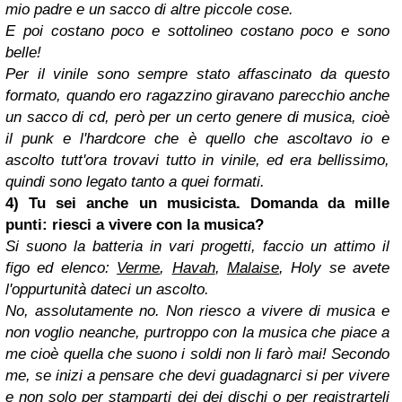
mio padre e un sacco di altre piccole cose.
E poi costano poco e sottolineo costano poco e sono
belle!
Per il vinile sono sempre stato affascinato da questo
formato, quando ero ragazzino giravano parecchio anche
un sacco di cd, però per un certo genere di musica, cioè
il punk e l'hardcore che è quello che ascoltavo io e
ascolto tutt'ora trovavi tutto in vinile, ed era bellissimo,
quindi sono legato tanto a quei formati.
4) Tu sei anche un musicista. Domanda da mille
punti: riesci a vivere con la musica?
Si suono la batteria in vari progetti, faccio un attimo il
figo ed elenco:
Verme
,
Havah
,
Malaise
, Holy se avete
l'oppurtunità dateci un ascolto.
No, assolutamente no. Non riesco a vivere di musica e
non voglio neanche, purtroppo con la musica che piace a
me cioè quella che suono i soldi non li farò mai! Secondo
me, se inizi a pensare che devi guadagnarci si per vivere
e non solo per stamparti dei dei dischi o per registrarteli