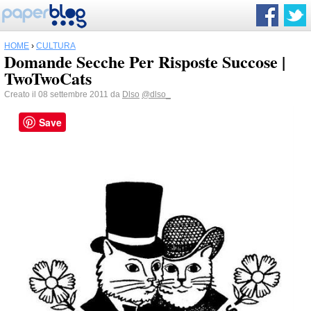
HOME
›
CULTURA
Domande Secche Per Risposte Succose |
TwoTwoCats
Creato il 08 settembre 2011 da
Dlso
@dlso_
Save