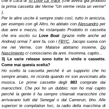
che è Luca di
To Lose La Track
(che aveva già prodotto
la prima cassetta dei Verme "Un verme resta un verme"
).
Per le altre uscite è sempre stato così, tutto in amicizia,
per esempio con gli Altro, ho abitato con
Alessandro
per
due anni e mezzo, ho ristampato Prodotto in cassetta
che era uscito su
Love Boat
(grazie mille anche ad
Andrea) ormai 7 anni fa, con i
FBYC
, Jacopo suona con
me nei Verme, con Malaise abitiamo insieme,
Do
Nascimiento
ci conosciamo da anni. Insomma, capito...
3) Le varie release sono tutte in vinile o cassette.
Come mai questa scelta?
Ho scelto la cassetta perché è un supporto che ho
sempre amato, mi ricorda quando mi son avvicinato alla
musica. Le prime cassette degli
883
comprate dai
marocchini. Che poi ho un dubbio: non ho mai capito
perché la gente li ha sempre chiamati marocchini che
arrivavano tutti dal Senegal o dal Camerun, bho. Alle
superiori le compilation hxc, la radio della macchina di