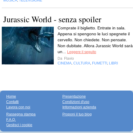
MUSICA
TELEVISIONE
,
Jurassic World - senza spoiler
Comprate il biglietto. Entrate in sala.
Appena si spengono le luci spegnete il
cervello. Non chiedete. Non pensate.
Non dubitate. Allora Jurassic World sarà
un...
Leggere il seguito
Da
Flavio
CINEMA
CULTURA
FUMETTI
LIBRI
,
,
,
Home
Presentazione
Contatti
Condizioni d'uso
Lavora con noi
Informazioni azienda
Rassegna stampa
Proponi il tuo blog
F.A.Q.
Gestisci i cookie