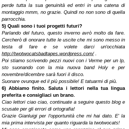
perde tutta la sua genuinità ed entri in una catena di
montaggio mmm, no grazie. Quindi no non sono di quella
parrocchia.
5) Quali sono i tuoi progetti futuri?
Parlando del futuro, questo inverno avrò molto da fare.
Cercherò di onorare tutte le uscite che mi sono messo in
testa di fare e se volete darci un'occhiata
http://twotwocatsbadtapes.wordpress.com/
.
Poi stiamo scrivendo pezzi nuovi con i Verme per un lp,
sto suonando con la mia nuova band Holy e per
novembre/dicembre sarà fuori il disco.
Suonare ovunque ed il più possibile! E tatuarmi di più.
6) Abbiamo finito. Saluta i lettori nella tua lingua
preferita e consigliaci un brano.
Ciao lettori ciao ciao, continuate a seguire questo blog e
scusate per gli errori di ortografia!
Grazie Gianluigi per l'opportunità che mi hai dato. E' la
mia prima intervista per quanto riguarda la twotwocats!