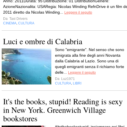
Anno: 2011Durata: 95'Distribuzione: 01 DistributionGenere:
AzioneNazionalita: USARegia: Nicolas Winding RefnDrive è un film de
2011 diretto da Nicolas Winding...
Leggere il seguito
Da
Taxi Drivers
CINEMA
CULTURA
,
Luci e ombre di Calabria
Sono "emigrante". Nel senso che sono
emigrata alla fine degli anni Novanta
dalla Calabria al Lazio. Sono una di
quegli emigranti senza il richiamo forte
delle...
Leggere il seguito
Da
Luz1971
CULTURA
LIBRI
,
It's the books, stupid! Reading is sexy
in New York. Greenwich Village
bookstores
#itsthebooksstupid: inciampare nei libri