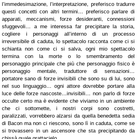
l’immedesimazione, l’interpretazione, preferisco tradurre
questi concetti con altri termini… preferisco parlare di
apparati, meccanismi, forze desideranti, connessioni
sfuggevoli… a me interessa far precipitare la storia,
cogliere i personaggi all’interno di un processo
irreversibile di caduta, lo spettacolo racconta come ci si
schianta non come ci si salva, ogni mio spettacolo
termina con la morte o lo smembramento del
personaggio principale che più che personaggio fisico è
personaggio mentale, traduttore di sensazioni…
portatore sano di forze invisibili che sono su di lui, sono
nel suo linguaggio… ogni attore dovrebbe portare alla
luce delle forze nascoste…invisibili… non parlo di forze
occulte certo ma è evidente che viviamo in un ambiente
che ci sottomette, i nostri corpi sono costretti,
paralizzati, vorrebbero alzarsi da quella benedetta sedia
di Bacon ma non ci riescono, sono lì in caduta, come se
si trovassero in un ascensore che sta precipitando da
chissà quale grattacielo