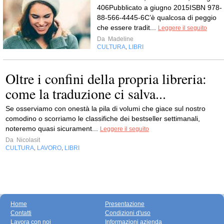
406Pubblicato a giugno 2015ISBN 978-
88-566-4445-6C’è qualcosa di peggio
che essere tradit...
Leggere il seguito
Da
Madeline
CULTURA
LIBRI
,
Oltre i confini della propria libreria:
come la traduzione ci salva...
Se osserviamo con onestà la pila di volumi che giace sul nostro
comodino o scorriamo le classifiche dei bestseller settimanali,
noteremo quasi sicurament...
Leggere il seguito
Da
Nicolasit
CULTURA
LAVORO
LIBRI
,
,
Home
Presentazione
Contatti
Condizioni d'uso
Lavora con noi
Informazioni azienda