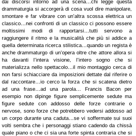
dai discorsi intorno ad una scena…chi legge questa
drammaturgia si accorgerà di cosa vuol dire manipolare,
smontare e far vibrare con un’altra scossa elettrica un
classico…nei confronti di un classico ci possono essere
moltissimi modi di rapportarsi…tutti servono a
raggiungere il ritmo e la musicalità che più si addice a
quella determinata ricerca stilistica…quando un regista è
anche drammaturgo di un’opera oltre che attore allora si
ha davanti l’intera visione, l’intero sogno che si
materializza nello spettacolo…il mio montaggio cerca di
non farsi schiacciare da imposizioni dettate dal riferire o
dal raccontare…io cerco la forza che si scatena dietro
ad una frase…ad una parola… Francis Bacon per
esempio non dipinge figure semplicemente sedute ma
figure sedute con addosso delle forze contrarie o
nervose, sono forze che potrebbero vedersi addosso ad
un corpo durante una caduta…se vi soffermate sui suoi
volti sembra che i personaggi stiano cadendo da chissà
quale piano o che ci sia una forte spinta contraria che si