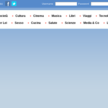
 su
Username
Password
ocietà
Cultura
Cinema
Musica
Libri
Viaggi
Tecnol
er Lei
Sesso
Cucina
Salute
Scienze
Media & Co