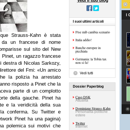
Vedi il suo blog
I
I suoi ultimi articoli
Ftse mib cambia scenario
nique Strauss-Kahn è stata
Italia addio!
da un francese di nome
Banche europee in
omparisse sul sito del New
picchiata
i Pinet, un ragazzo francese
Germania: la Tobin tax
non si fa!
di destra di Nicolas Sarkozy,
direttore del Fmi: «Un amico
Vedi tutti
he la polizia ha arrestato
nno risposto a Pinet che la
Dossier Paperblog
aceva parte di un complotto
Caso DSK
forte della gauche. Pinet ha
Attualità
te e la veridicità della sua
Dominique Strauss-Kahn
 la conferma. Su Twitter e
Personalità politiche
estere
etwork Pinet ha una pagina)
Twitter
na polemica sui motivi che
Internet