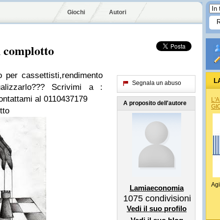
Giochi
Autori
 complotto
o per cassettisti,rendimento
L
Segnala un abuso
lizzarlo??? Scrivimi a :
ntattami al 0110437179
L'
A proposito dell'autore
GI
tto
Agi
Lamiaeconomia
1075
condivisioni
Vedi il suo profilo