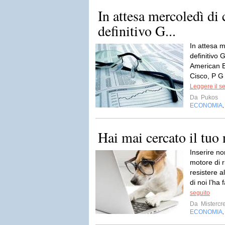
In attesa mercoledì di 
definitivo G...
In attesa m
definitivo
American E
Cisco, P G
Leggere il s
Da
Pukos
ECONOMIA
Hai mai cercato il tu
Inserire n
motore di r
resistere a
di noi l’ha
seguito
Da
Mistercre
ECONOMIA