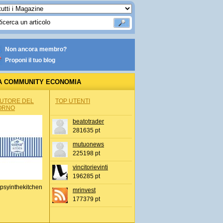
Non ancora membro?
Proponi il tuo blog
A COMMUNITY ECONOMIA
AUTORE DEL
TOP UTENTI
ORNO
beatotrader
281635 pt
mutuonews
225198 pt
vincitorievinti
196285 pt
psyinthekitchen
mrinvest
177379 pt