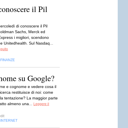
conoscere il Pil
ercoledì di conoscere il Pil
 Goldman Sachs, Merck ed
xpress i migliori, scendono
 e Unitedhealth. Sul Nasdaq...
eguito
FINANZE
,
o nome su Google?
ome e cognome e vedere cosa il
icerca restituisce di noi: come
lla tentazione? La maggior parte
 fatto almeno una...
Leggere il
dit
INTERNET
,