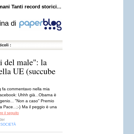
mani Tanti record storici...
ina di
icoli :
i del male": la
della UE (succube
 fa commentavo nella mia
acebook: Uhhh già...Obama è
 genio... "Non a caso" Premio
a Pace...;-) Ma il peggio è una
e il seguito
der
SOCIETÀ
,