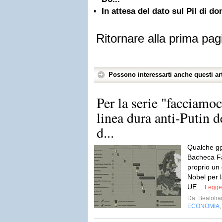
In attesa del dato sul Pil di do
Ritornare alla prima pag
Possono interessarti anche questi art
Per la serie "facciamoc
linea dura anti-Putin 
d...
Qualche gg
Bacheca F
proprio un
Nobel per l
UE...
Legger
Da
Beatotra
ECONOMIA