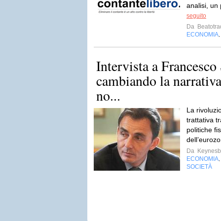
analisi, un
seguito
Da
Beatotra
ECONOMIA
Intervista a Francesco
cambiando la narrativ
no...
La rivoluzi
trattativa t
politiche fi
dell’euroz
Da
Keynesb
ECONOMIA
SOCIETÀ