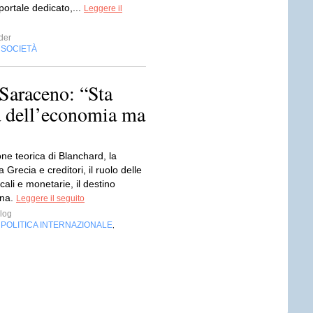
 portale dedicato,...
Leggere il
der
SOCIETÀ
,
 Saraceno: “Sta
a dell’economia ma
one teorica di Blanchard, la
ra Grecia e creditori, il ruolo delle
scali e monetarie, il destino
ona.
Leggere il seguito
log
POLITICA INTERNAZIONALE
,
,