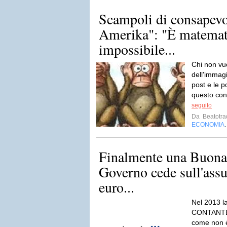
Scampoli di consapevo
Amerika": "È matema
impossibile...
Chi non vu
dell'immagi
post e le p
questo con
seguito
Da
Beatotra
ECONOMIA
Finalmente una Buona 
Governo cede sull'assu
euro...
Nel 2013 la
CONTANTE 
come non è 