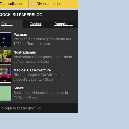
Tutto sull'autore
Diventa membro
 GIOCHI SU PAPERBLOG
Arcade
Casino'
Rompicapo
Pacman
Pac-Man é un video gioco creato nel
1979 da Toru......
Gioca
Nostradamus
Nostradamus è un gioco " shoot them
up" con una......
Gioca
Magical Cat Adventure
Riscopri Magical Cat Adventure, un
gioco d'arcade......
Gioca
Snake
Snake è un videogioco presente in
molti......
Gioca
Scopri lo spazio giochi di