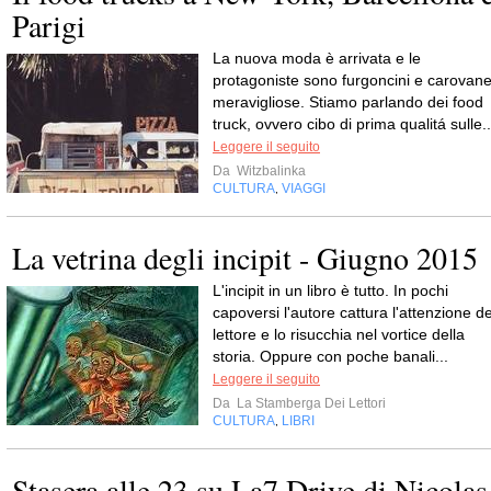
Parigi
La nuova moda è arrivata e le
protagoniste sono furgoncini e carovan
meravigliose. Stiamo parlando dei food
truck, ovvero cibo di prima qualitá sulle..
Leggere il seguito
Da
Witzbalinka
CULTURA
VIAGGI
,
La vetrina degli incipit - Giugno 2015
L'incipit in un libro è tutto. In pochi
capoversi l'autore cattura l'attenzione de
lettore e lo risucchia nel vortice della
storia. Oppure con poche banali...
Leggere il seguito
Da
La Stamberga Dei Lettori
CULTURA
LIBRI
,
Stasera alle 23 su La7 Drive di Nicolas