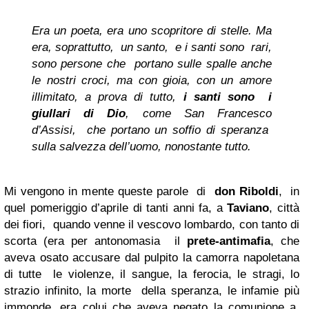
Era un poeta, era uno scopritore di stelle. Ma
era, soprattutto, un santo, e i santi sono rari,
sono persone che portano sulle spalle anche
le nostri croci, ma con gioia, con un amore
illimitato, a prova di tutto,
i santi sono i
giullari di Dio
, come San Francesco
d’Assisi, che portano un soffio di speranza
sulla salvezza dell’uomo, nonostante tutto.
Mi vengono in mente queste parole di
don Riboldi
, in
quel pomeriggio d’aprile di tanti anni fa, a
Taviano
, città
dei fiori, quando venne il vescovo lombardo, con tanto di
scorta (era per antonomasia il
prete-antimafia
, che
aveva osato accusare dal pulpito la camorra napoletana
di tutte le violenze, il sangue, la ferocia, le stragi, lo
strazio infinito, la morte della speranza, le infamie più
immonde, era colui che aveva negato la comunione a