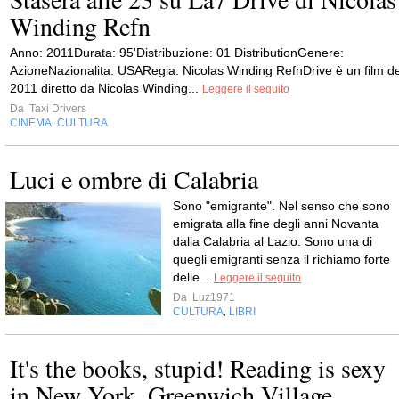
Winding Refn
Anno: 2011Durata: 95'Distribuzione: 01 DistributionGenere:
AzioneNazionalita: USARegia: Nicolas Winding RefnDrive è un film de
2011 diretto da Nicolas Winding...
Leggere il seguito
Da
Taxi Drivers
CINEMA
CULTURA
,
Luci e ombre di Calabria
Sono "emigrante". Nel senso che sono
emigrata alla fine degli anni Novanta
dalla Calabria al Lazio. Sono una di
quegli emigranti senza il richiamo forte
delle...
Leggere il seguito
Da
Luz1971
CULTURA
LIBRI
,
It's the books, stupid! Reading is sexy
in New York. Greenwich Village