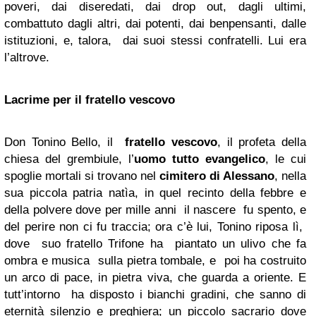
poveri, dai diseredati, dai drop out, dagli ultimi,
combattuto dagli altri, dai potenti, dai benpensanti, dalle
istituzioni, e, talora, dai suoi stessi confratelli. Lui era
l’altrove.
Lacrime per il fratello vescovo
Don Tonino Bello, il
fratello vescovo
, il profeta della
chiesa del grembiule, l’
uomo tutto evangelico
, le cui
spoglie mortali si trovano nel
cimitero di Alessano
, nella
sua piccola patria natìa, in quel recinto della febbre e
della polvere dove per mille anni il nascere fu spento, e
del perire non ci fu traccia; ora c’è lui, Tonino riposa lì,
dove suo fratello Trifone ha piantato un ulivo che fa
ombra e musica sulla pietra tombale, e poi ha costruito
un arco di pace, in pietra viva, che guarda a oriente. E
tutt’intorno ha disposto i bianchi gradini, che sanno di
eternità silenzio e preghiera; un piccolo sacrario dove