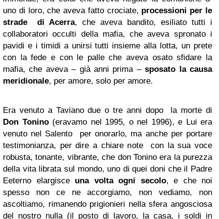
uno di loro, che aveva fatto crociate,
processioni per le
strade di Acerra
, che aveva bandito, esiliato tutti i
collaboratori occulti della mafia, che aveva spronato i
pavidi e i timidi a unirsi tutti insieme alla lotta, un prete
con la fede e con le palle che aveva osato sfidare la
mafia, che aveva – già anni prima –
sposato la causa
meridionale
, per amore, solo per amore.
Era venuto a Taviano due o tre anni dopo la morte di
Don Tonino
(eravamo nel 1995, o nel 1996), e Lui era
venuto nel Salento per onorarlo, ma anche per portare
testimonianza, per dire a chiare note con la sua voce
robusta, tonante, vibrante, che don Tonino era la purezza
della vita librata sul mondo, uno di quei doni che il Padre
Eeterno elargisce
una volta ogni secolo
, e che noi
spesso non ce ne accorgiamo, non vediamo, non
ascoltiamo, rimanendo prigionieri nella sfera angosciosa
del nostro nulla (il posto di lavoro, la casa, i soldi in