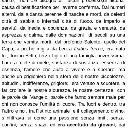
santo, non c‘è bisogno di alcun processo,di alcuna
causa di beatificazione per averne conferma. Dai numeri
alterni, dalla danza perenne di nascite e morti, da celesti
città di sabbia o infernali città di fuoco, da imperio e
servitù, da inedia e opulenza, da grazia e venustà, da
asprezza e calma, dalle dominazioni di secoli su una
terra che vomita morti, dal profondo Salento, quello del
Capo, a poche miglia da Leuca
finibus terrae,
era nato
lui, Tonino Bello, terzo figlio di una famiglia poverissima.
Lui era miele di miele, sostanza di sostanza, essenza di
essenza, l’amore che aiuta a vivere e a sperare, ma
anche un prigioniero nella sfera delle nostre piccolezze,
abitudini, indifferenze, grigiore; era venuto a scuotere, a
far crollare le nostre sicurezze, le nostre certezze con
le parole del Vangelo, parole che fanno sempre male per
chi non conosce l’umiltà di cuore. Tra fuori e dentro, tra
l’altro e noi, tra l’istinto animale e il collegamento divino,
s’infiltrava lui come una passione senza limiti, senza
confini, senza spazi, ed
era accettato da giovani
, dai