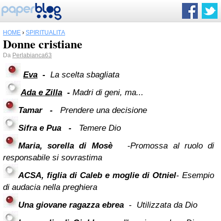
HOME
›
SPIRITUALITÀ
Donne cristiane
Da
Perlabianca63
Eva
-
La scelta sbagliata
Ada e Zilla
-
Madri di geni, ma...
Tamar
-
Prendere una decisione
Sifra e Pua
-
Temere Dio
Maria, sorella di Mosè
-
Promossa al ruolo di
responsabile si sovrastima
ACSA, figlia di Caleb e moglie di Otniel
- Esempio
di audacia nella preghiera
Una giovane ragazza ebrea
-
U
tilizzata da Dio