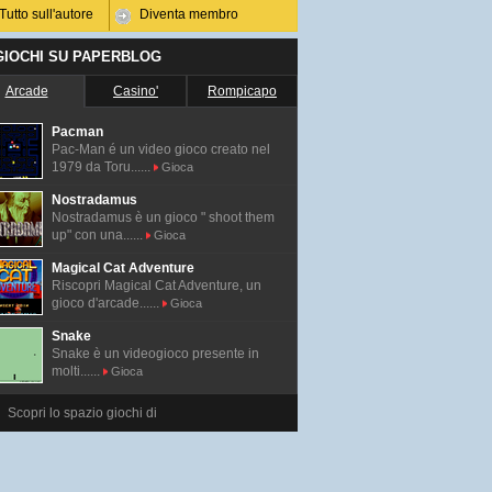
Tutto sull'autore
Diventa membro
 GIOCHI SU PAPERBLOG
Arcade
Casino'
Rompicapo
Pacman
Pac-Man é un video gioco creato nel
1979 da Toru......
Gioca
Nostradamus
Nostradamus è un gioco " shoot them
up" con una......
Gioca
Magical Cat Adventure
Riscopri Magical Cat Adventure, un
gioco d'arcade......
Gioca
Snake
Snake è un videogioco presente in
molti......
Gioca
Scopri lo spazio giochi di