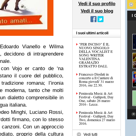
Vedi il suo profilo
Vedi il suo blog
I
I suoi ultimi articoli
"PER INCISO" É IL
 Edoardo Vianello e Wilma
NUOVO SINGOLO
DELLA VOCALIST E
a, decidono di intraprendere
SONG WRITER
VALENTINA
nale.
GRAMAZIO
ESTRATTO DALL
o con Vojo er canto de ‘na
Francesco Diodati in
tano il cuore del pubblico,
concerto a Il Cantiere di
Roma giovedi' 31 marzo
radizione romana; l’ironia
2016, ore 22.30.
ne moderna, tanto che molti
Peninsula Music & Art
Festival - Gallipoli, Day
un dialetto comprensibile in
One, sabato 26 marzo
2016 - Lecce.
gua italiana.
edeo Minghi, Luciano Rossi,
Peninsula Music & Art
Festival - Gallipoli, Day
dotti firmano, con lo stesso
Two, domenica 27 marzo
2016.
le canzoni. Con un approccio
ato, proprio della cultura
Vedi tutti