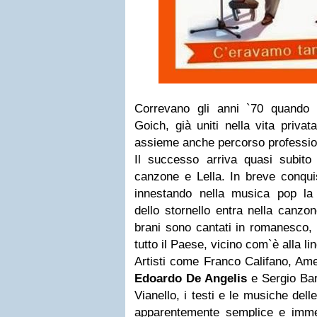
Correvano gli anni `70 quando
Goich, già uniti nella vita privat
assieme anche percorso professio
Il successo arriva quasi subit
canzone e Lella. In breve conquis
innestando nella musica pop la t
dello stornello entra nella canzo
brani sono cantati in romanesco, 
tutto il Paese, vicino com`è alla lin
Artisti come Franco Califano, Am
Edoardo De Angelis
e Sergio Bar
Vianello, i testi e le musiche del
apparentemente semplice e immedi