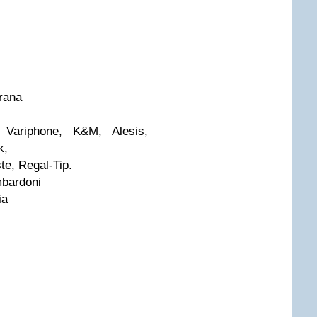
rana
 Variphone, K&M, Alesis,
k,
te, Regal-Tip.
ombardoni
ia