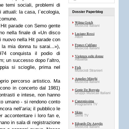
e temi sociali, problemi di
 attuali: la casa, l`ecologia,
Dossier Paperblog
 comune.
Wilma Goich
a Hit parade con Semo gente
Musicisti Italiani
o nella finale di «Un disco
Luciano Rossi
Attori
di nuovo nella Hit parade con
Franco Califano
a mia donna tu sarai...»),
Musicisti Italiani
74 conquista il podio di
Violenza sulle donne
Attualità
m; un successo dopo l’altro,
ppia si scioglie, prima nel
Fish
Musicisti Stranieri
Amedeo Minghi
prio percorso artistico. Ma
Musicisti Italiani
scono in concerto dal 1981)
Gente De Borgata
Gruppi Musicali Italiani
ntrasti e intese, non hanno
Canzonissima
porto umano - si rendono conto
Programmi TV
cora nell’aria; il pubblico le
Skins
r accontentare i loro fan e,
Serie TV
nano in sala di registrazione
Edoardo De Angelis
Musicisti Italiani