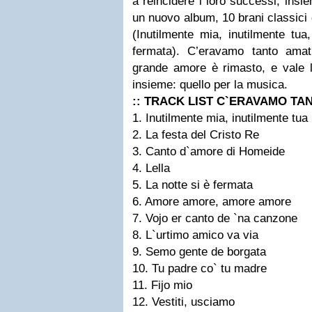
a reincidere i loro successi, ins
un nuovo album, 10 brani classici d
(Inutilmente mia, inutilmente tua
fermata). C’eravamo tanto ama
grande amore è rimasto, e vale l
insieme: quello per la musica.
:: TRACK LIST C`ERAVAMO TA
1. Inutilmente mia, inutilmente tua
2. La festa del Cristo Re
3. Canto d`amore di Homeide
4. Lella
5. La notte si è fermata
6. Amore amore, amore amore
7. Vojo er canto de `na canzone
8. L`urtimo amico va via
9. Semo gente de borgata
10. Tu padre co` tu madre
11. Fijo mio
12. Vestiti, usciamo