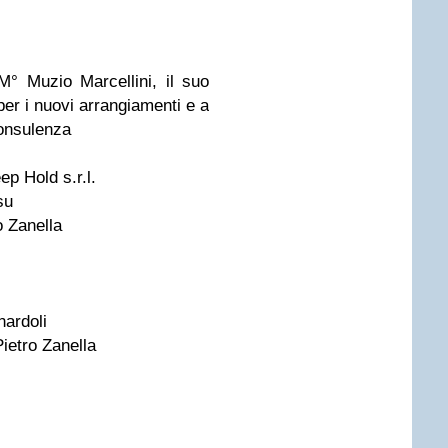
M° Muzio Marcellini, il suo
 per i nuovi arrangiamenti e a
consulenza
ep Hold s.r.l.
su
o Zanella
nardoli
Pietro Zanella