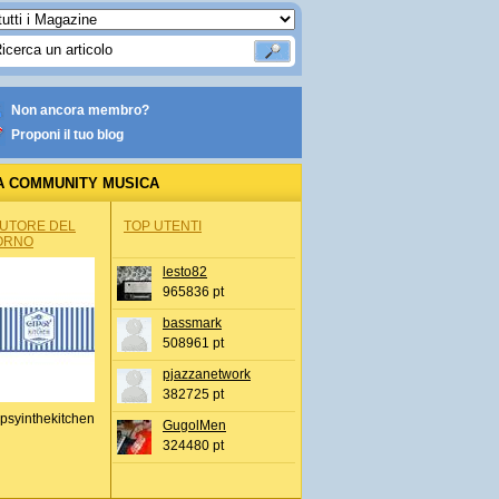
Non ancora membro?
Proponi il tuo blog
A COMMUNITY MUSICA
AUTORE DEL
TOP UTENTI
ORNO
lesto82
965836 pt
bassmark
508961 pt
pjazzanetwork
382725 pt
psyinthekitchen
GugolMen
324480 pt