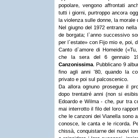
popolare, vengono affrontati anch
tutti i giorni, purtroppo ancora oggi
la violenza sulle donne, la morale
Nel giugno del 1972 entrano nell
de borgata; l`anno successivo son
per l`estate» con Fijo mio e, poi, 
Canto d`amore di Homeide («Tu, l
che la sera del 6 gennaio 19
Canzonissima
. Pubblicano 9 albu
fino agli anni ’80, quando la co
privato e poi sul palcoscenico.
Da allora ognuno prosegue il pro
dopo trentatré anni (non si esibi
Edoardo e Wilma - che, pur tra co
mai interrotto il filo del loro rap
che le canzoni dei Vianella sono an
conosce, le canta e le ricorda. Pe
chissà, conquistarne dei nuovi tor