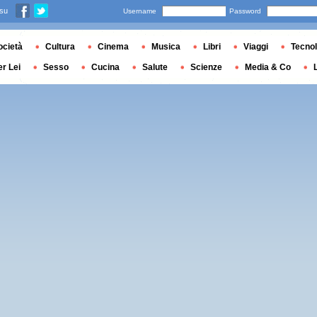
 su
Username
Password
ocietà
Cultura
Cinema
Musica
Libri
Viaggi
Tecnol
er Lei
Sesso
Cucina
Salute
Scienze
Media & Co