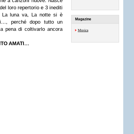
ieme a canzoni nuove. Nasce
el loro repertorio e 3 inediti
, La luna va, La notte si è
Magazine
ti…, perché dopo tutto un
a pena di coltivarlo ancora
Musica
NTO AMATI…