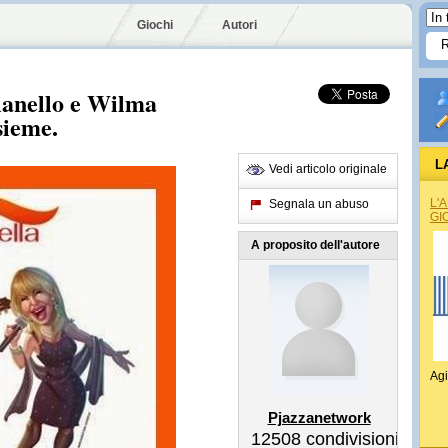
Giochi
Autori
anello e Wilma
sieme.
L
Vedi articolo originale
L'
Segnala un abuso
GI
A proposito dell'autore
Agi
Pjazzanetwork
12508
condivisioni