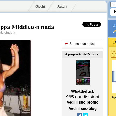
Giochi
Autori
ippa Middleton nuda
thefuckita
L
Segnala un abuso
L'
A proposito dell'autore
GI
Whatthefuck
965
condivisioni
Agi
Vedi il suo profilo
Vedi il suo blog