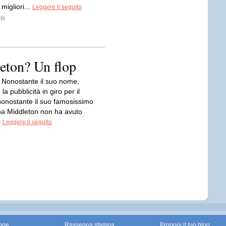
migliori...
Leggere il seguito
te
leton? Un flop
Nonostante il suo nome,
la pubblicità in giro per il
onostante il suo famosissimo
ppa Middleton non ha avuto
.
Leggere il seguito
z
one
Rassegna stampa
Proponi il tuo blog