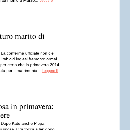
matrimonio a Marzo...
Leggere il
z
turo marito di
a conferma ufficiale non c’è
 tabloid inglesi fremono: ormai
i per certo che la primavera 2014
ata per il matrimonio...
Leggere il
z
osa in primavera:
ere
Dopo Kate anche Pippa
i sposa. Ora tocca a lei: dopo