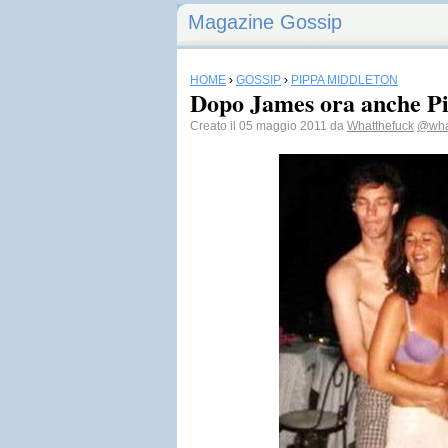
Magazine Gossip
HOME
›
GOSSIP
›
PIPPA MIDDLETON
Dopo James ora anche P
Creato il 05 maggio 2011 da
Whatthefuck
@what