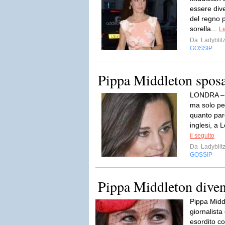
essere div
del regno p
sorella...
Le
Da
Ladyblit
GOSSIP
Pippa Middleton spos
LONDRA – L
ma solo per
quanto par
inglesi, a 
il seguito
Da
Ladyblit
GOSSIP
Pippa Middleton divent
Pippa Middl
giornalista
esordito co