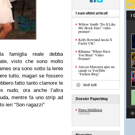
I suoi ultimi articoli
I
Willow Smith “Do It Like
Me (Rock Star)” video
premier!
Kelly Rowland lascia X
Factor UK!
Rihanna “Where Have
a famiglia reale debba
You Been” Video
Premier!
Kate, visto che sono molto
Alessia Marcuzzi apre un
ames ora sono sotto la lente
canale su YouTube
"Fashon Blog"
pere tutto, magari se fossero
ebbero fatto tanto clamore le
Vedi tutti
s nudo, ora anche l’altra
nuda, mentre fa uno strip ad
Dossier Paperblog
to ieri “Son ragazzi”
Pippa Middleton
Gossip