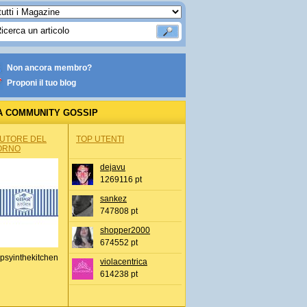
Non ancora membro?
Proponi il tuo blog
A COMMUNITY GOSSIP
AUTORE DEL
TOP UTENTI
ORNO
dejavu
1269116 pt
sankez
747808 pt
shopper2000
674552 pt
psyinthekitchen
violacentrica
614238 pt