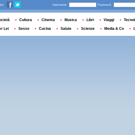
 su
Username
Password
ocietà
Cultura
Cinema
Musica
Libri
Viaggi
Tecnol
er Lei
Sesso
Cucina
Salute
Scienze
Media & Co