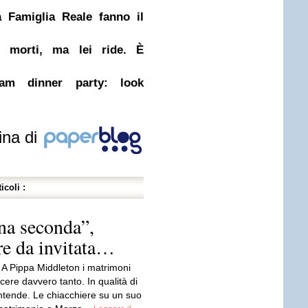
a Famiglia Reale fanno il
i morti, ma lei ride. È
gram dinner party: look
ina di
icoli :
na seconda”,
e da invitata…
 Pippa Middleton i matrimoni
ere davvero tanto. In qualità di
’intende. Le chiacchiere su un suo