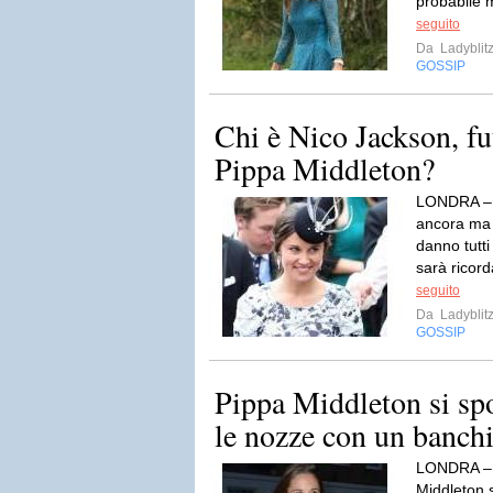
probabile 
seguito
Da
Ladyblit
GOSSIP
Chi è Nico Jackson, fu
Pippa Middleton?
LONDRA – L
ancora ma i
danno tutt
sarà ricord
seguito
Da
Ladyblit
GOSSIP
Pippa Middleton si sp
le nozze con un banchi
LONDRA – 
Middleton s