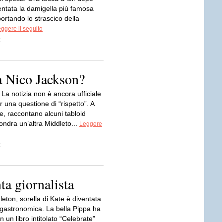
entata la damigella più famosa
ortando lo strascico della
ggere il seguito
z
a Nico Jackson?
a notizia non è ancora ufficiale
 una questione di “rispetto”. A
e, raccontano alcuni tabloid
Londra un’altra Middleto...
Leggere
z
a giornalista
eton, sorella di Kate è diventata
 gastronomica. La bella Pippa ha
n un libro intitolato “Celebrate”