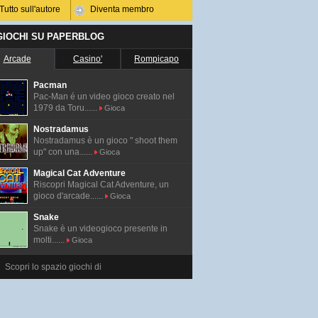
Tutto sull'autore
Diventa membro
 GIOCHI SU PAPERBLOG
Arcade
Casino'
Rompicapo
Pacman
Pac-Man é un video gioco creato nel
1979 da Toru......
Gioca
Nostradamus
Nostradamus è un gioco " shoot them
up" con una......
Gioca
Magical Cat Adventure
Riscopri Magical Cat Adventure, un
gioco d'arcade......
Gioca
Snake
Snake è un videogioco presente in
molti......
Gioca
Scopri lo spazio giochi di