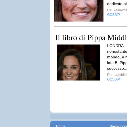
dedicato ai 
Da
Yellowfla
GOSSIP
Il libro di Pippa Midd
LONDRA – 
nonostante 
mondo, e n
lato B, Pi
successo..
Da
Ladyblit
GOSSIP
Home
Presentazi