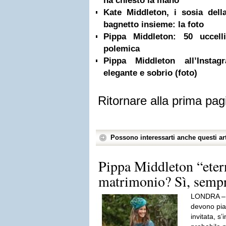
ha chiesto la mano”
Kate Middleton, i sosia dell
bagnetto insieme: la foto
Pippa Middleton: 50 uccell
polemica
Pippa Middleton all’Insta
elegante e sobrio (foto)
Ritornare alla prima pag
Possono interessarti anche questi art
Pippa Middleton “eter
matrimonio? Sì, sempr
LONDRA – A
devono piac
invitata, s