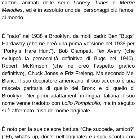
cartoni animati delle serie
Looney Tunes
e
Merrie
Melodies
, ed è in assoluto uno dei personaggi più famosi
al mondo.
È “nato” nel 1938 a Brooklyn, da molti padri: Ben “Bugs”
Hardaway (che ne creò una prima versione nel 1938 per
“Porky’s Hare Hunt”), Bob Clampett, Tex Avery (che
sviluppò la personalità definitiva di Bugs nel 1940),
Robert McKimson (che ne creò l’aspetto grafico
definitivo), Chuck Jones e Friz Freleng. Ma secondo Mel
Blanc, il suo doppiatore americano, il suo accento è una
miscela paritaria di quello del Bronx e di quello di
Brooklyn. Nei primi adattamenti in lingua italiana il suo
nome venne tradotto con
Lollo Rompicollo
, ma in seguito
si è affermato l’uso del nome originale.
È noto per la sua celebre battuta “Che succede, amico?”
(“Eh, what’s up, doc?” nell’originale) e i suoi scontri con