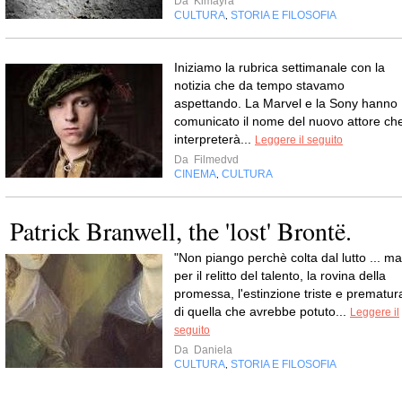
Da
Kimayra
CULTURA
STORIA E FILOSOFIA
,
Iniziamo la rubrica settimanale con la
notizia che da tempo stavamo
aspettando. La Marvel e la Sony hanno
comunicato il nome del nuovo attore ch
interpreterà...
Leggere il seguito
Da
Filmedvd
CINEMA
CULTURA
,
Patrick Branwell, the 'lost' Brontë.
"Non piango perchè colta dal lutto ... ma
per il relitto del talento, la rovina della
promessa, l'estinzione triste e prematur
di quella che avrebbe potuto...
Leggere il
seguito
Da
Daniela
CULTURA
STORIA E FILOSOFIA
,