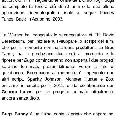
action/CGI film, seguendo
le orme
de L’Orso Yogi. Bugs
ha compiuto la tenera età di 70 anni e la sua ultima
apparizione cinematografica risale al sequel Looney
Tunes: Back in Action nel 2003.
La Warner ha ingaggiato lo sceneggiatore di Elf, David
Berenbaum, per iniziare a sviluppare lo
script
del film,
che per il momento non ha ancora produttori. La Bros
Family ha in produzione due corti al momento e le
riprese per
Bugs
cominceranno non appena i due progetti
saranno terminati, presumibilmente verso la fine di
quest’anno. Berenbaum al momento è impegnato con
altri script, Spanky Johnson: Monster Hunter e Zoo,
entrambi in uscita per il 2011, e sta collaborando con
George Lucas
per un progetto animato attualmente
ancora senza titolo.
Bugs Bunny
è un furbo coniglio grigio che appare nei