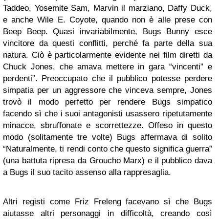
Taddeo, Yosemite Sam, Marvin il marziano, Daffy Duck,
e anche Wile E. Coyote, quando non è alle prese con
Beep Beep. Quasi invariabilmente, Bugs Bunny esce
vincitore da questi conflitti, perché fa parte della sua
natura. Ciò è particolarmente evidente nei film diretti da
Chuck Jones, che amava mettere in gara “vincenti” e
perdenti”. Preoccupato che il pubblico potesse perdere
simpatia per un aggressore che vinceva sempre, Jones
trovò il modo perfetto per rendere Bugs simpatico
facendo sì che i suoi antagonisti usassero ripetutamente
minacce, sbruffonate e scorrettezze. Offeso in questo
modo (solitamente tre volte) Bugs affermava di solito
“Naturalmente, ti rendi conto che questo significa guerra”
(una battuta ripresa da Groucho Marx) e il pubblico dava
a Bugs il suo tacito assenso alla rappresaglia.
Altri registi come Friz Freleng facevano sì che Bugs
aiutasse altri personaggi in difficoltà, creando così