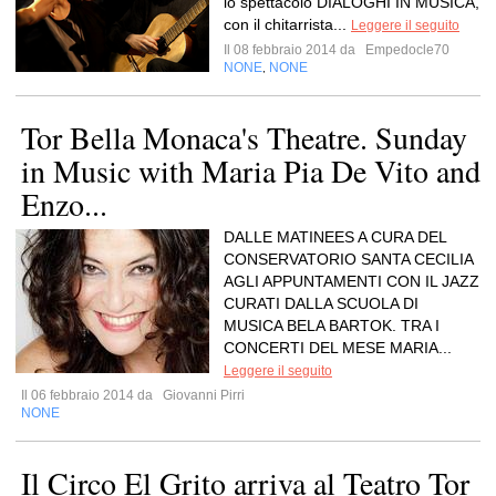
lo spettacolo DIALOGHI IN MUSICA,
con il chitarrista...
Leggere il seguito
Il 08 febbraio 2014 da
Empedocle70
NONE
NONE
,
Tor Bella Monaca's Theatre. Sunday
in Music with Maria Pia De Vito and
Enzo...
DALLE MATINEES A CURA DEL
CONSERVATORIO SANTA CECILIA
AGLI APPUNTAMENTI CON IL JAZZ
CURATI DALLA SCUOLA DI
MUSICA BELA BARTOK. TRA I
CONCERTI DEL MESE MARIA...
Leggere il seguito
Il 06 febbraio 2014 da
Giovanni Pirri
NONE
Il Circo El Grito arriva al Teatro Tor