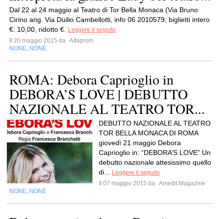
Dal 22 al 24 maggio al Teatro di Tor Bella Monaca (Via Bruno
Cirino ang. Via Duilio Cambellotti, info 06 2010579, biglietti intero
€. 10,00, ridotto €.
Leggere il seguito
Il 20 maggio 2015 da
Alfaprom
NONE
NONE
,
ROMA: Debora Caprioglio in
DEBORA’S LOVE | DEBUTTO
NAZIONALE AL TEATRO TOR...
DEBUTTO NAZIONALE AL TEATRO
TOR BELLA MONACA DI ROMA
giovedì 21 maggio Debora
Caprioglio in: “DEBORA’S LOVE” Un
debutto nazionale attesissimo quello
di...
Leggere il seguito
Il 07 maggio 2015 da
Amedit Magazine
NONE
NONE
,