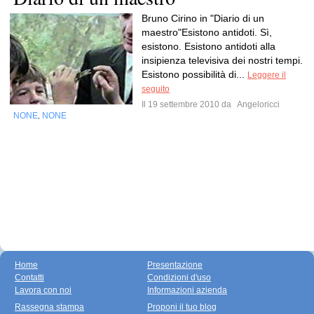
Bruno Cirino in "Diario di un
maestro"Esistono antidoti. Sì,
esistono. Esistono antidoti alla
insipienza televisiva dei nostri tempi.
Esistono possibilità di...
Leggere il
seguito
Il 19 settembre 2010 da
Angeloricci
NONE
NONE
,
Home
Presentazione
Contatti
Condizioni d'uso
Lavora con noi
Informazioni azienda
Rassegna stampa
Proponi il tuo blog