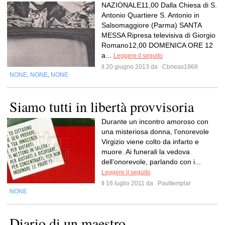
NAZIONALE11,00 Dalla Chiesa di S.
Antonio Quartiere S. Antonio in
Salsomaggiore (Parma) SANTA
MESSA Ripresa televisiva di Giorgio
Romano12,00 DOMENICA ORE 12
a...
Leggere il seguito
Il 20 giugno 2013 da
Cbneas1968
NONE
NONE
NONE
,
,
Siamo tutti in libertà provvisoria
Durante un incontro amoroso con
una misteriosa donna, l’onorevole
Virgizio viene colto da infarto e
muore. Ai funerali la vedova
dell’onorevole, parlando con i...
Leggere il seguito
Il 16 luglio 2011 da
Paultemplar
NONE
Diario di un maestro