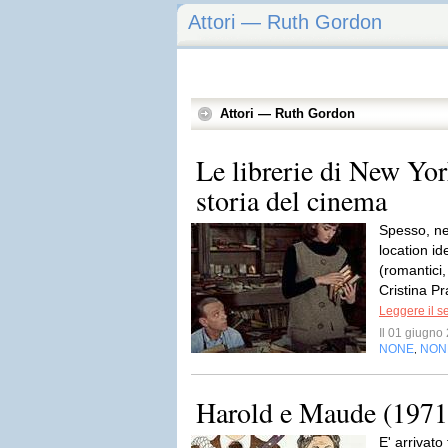
Attori — Ruth Gordon
Attori — Ruth Gordon
Le librerie di New Yor
storia del cinema
Spesso, nel
location id
(romantici,
Cristina Pr
Leggere il s
Il 01 giugn
NONE
NON
,
Harold e Maude (1971
E' arrivato