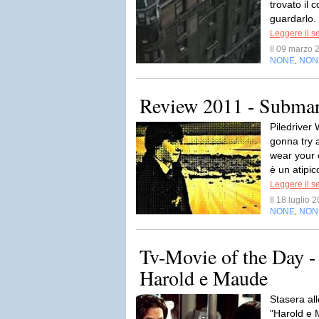
trovato il 
guardarlo.
Leggere il s
Il 09 marzo
NONE
NON
,
Review 2011 - Subma
Piledriver
gonna try 
wear your 
è un atipic
Leggere il s
Il 18 luglio
NONE
NON
,
Tv-Movie of the Day -
Harold e Maude
Stasera al
"Harold e 