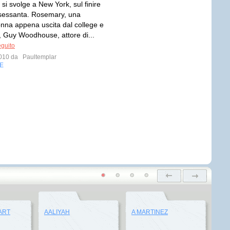
si svolge a New York, sul finire
 sessanta. Rosemary, una
nna appena uscita dal college e
, Guy Woodhouse, attore di...
eguito
 2010 da
Paultemplar
E
ART
AALIYAH
A MARTINEZ