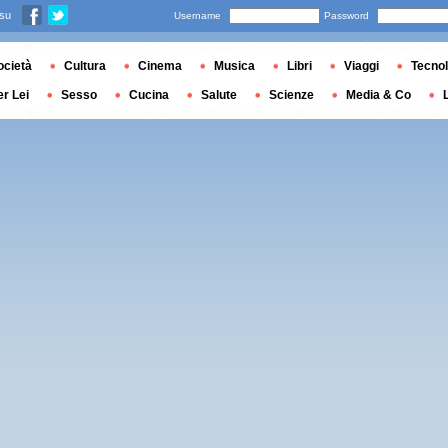
 su
Username
Password
ocietà
Cultura
Cinema
Musica
Libri
Viaggi
Tecnol
er Lei
Sesso
Cucina
Salute
Scienze
Media & Co