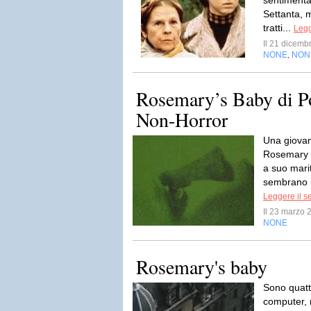
sentimental
Settanta, 
tratti...
Legg
Il 21 dicem
NONE
NON
,
Rosemary’s Baby di Po
Non-Horror
Una giovan
Rosemary 
a suo marit
sembrano in
Leggere il s
Il 23 marzo
NONE
Rosemary's baby
Sono quatt
computer, 