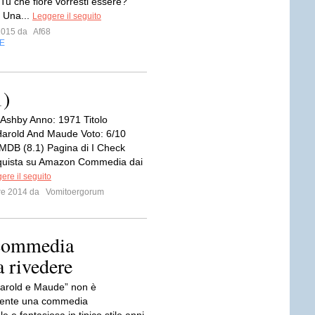
Tu che fiore vorresti essere?”
. Una...
Leggere il seguito
 2015 da
Af68
E
1)
 Ashby Anno: 1971 Titolo
 Harold And Maude Voto: 6/10
IMDB (8.1) Pagina di I Check
quista su Amazon Commedia dai
ere il seguito
bre 2014 da
Vomitoergorum
 commedia
a rivedere
arold e Maude” non è
ente una commedia