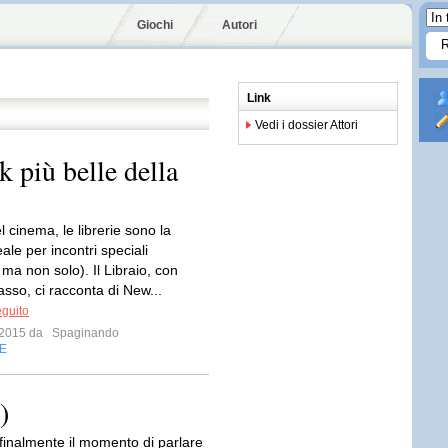
Giochi
Autori
Link
Vedi i dossier Attori
k più belle della
 cinema, le librerie sono la
eale per incontri speciali
 ma non solo). Il Libraio, con
asso, ci racconta di New...
eguito
o 2015 da
Spaginando
E
)
 finalmente il momento di parlare