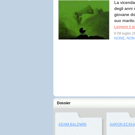
La vicenda 
degli anni
giovane do
suo marito
Leggere il s
Il 09 luglio
NONE
NON
,
Dossier
ADAM BALDWIN
AARON ECKH