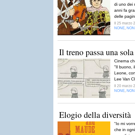
di uno dei m
anni fa gra
delle pagi
Il 25 marzo
NONE
NON
,
Il treno passa una sola
Cinema che
"Il buono, i
Leone, con
Lee Van Cle
Il 20 marzo
NONE
NON
,
Elogio della diversità
“Io mi vorr
che in ogni