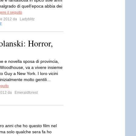
e e fantasiosa in tipico stile anni
malgrado di quell’epoca abbia dei
ere il seguito
bre 2012 da
Ladyblitz
E
lanski: Horror,
e e novella sposa di provincia,
Woodhouse, va a vivere insieme
o Guy a New York. I loro vicini
izialmente molto gentili...
eguito
 2012 da
Emeraldforest
ro anni che ho questo film nel
ma solo qualche sera fa ho