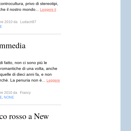
ntrocultura, privo di stereotipi,
he il nostro mondo...
Leggere il
bre 2010 da
Ludacri87
E
commedia
di fatto, non ci sono più le
omantiche di una volta, anche
uelle di dieci anni fa, e non
rchè. La penuria non è...
Leggere
mbre 2010 da
Francy
E
NONE
,
co rosso a New