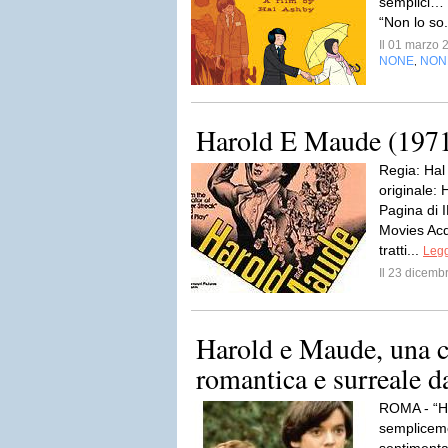
semplici… 
“Non lo so
Il 01 marzo
NONE
NON
,
Harold E Maude (197
Regia: Hal
originale:
Pagina di 
Movies Ac
tratti...
Legg
Il 23 dicem
Harold e Maude, una
romantica e surreale d
ROMA - “H
semplicem