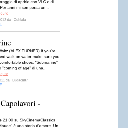
coraggio di aprirlo con VLC e di
 Per anni mi son persa un...
eguito
 2012 da
Oohlala
E
rine
 Waltz (ALEX TURNER) If you’re
and walk on water make sure you
comfortable shoes. "Submarine"
o "coming of age" di una...
eguito
 2011 da
Ludacri87
E
 Capolavori -
le 21,00 su SkyCinemaClassics
Maude" è una storia d'amore. Un