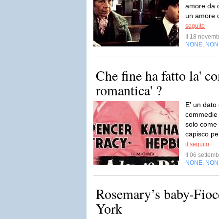
amore da co
un amore c
seguito
Il 18 novem
NONE
NON
,
Che fine ha fatto la' 
romantica' ?
E' un dato 
commedie r
solo come q
capisco pe
il seguito
Il 06 sette
NONE
NON
,
Rosemary’s baby-Fioc
York