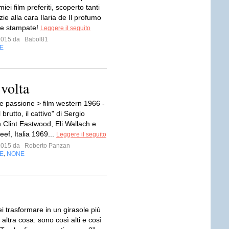
iei film preferiti, scoperto tanti
zie alla cara Ilaria de Il profumo
ne stampate!
Leggere il seguito
 2015 da
Babol81
E
 volta
 passione > film western 1966 -
l brutto, il cattivo" di Sergio
 Clint Eastwood, Eli Wallach e
ef, Italia 1969...
Leggere il seguito
 2015 da
Roberto Panzan
E
NONE
,
ei trasformare in un girasole più
 altra cosa: sono così alti e così