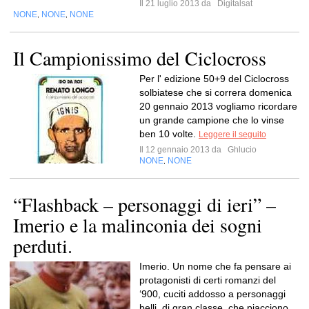
Il 21 luglio 2013 da
Digitalsat
NONE
NONE
NONE
,
,
Il Campionissimo del Ciclocross
Per l' edizione 50+9 del Ciclocross
solbiatese che si correra domenica
20 gennaio 2013 vogliamo ricordare
un grande campione che lo vinse
ben 10 volte.
Leggere il seguito
Il 12 gennaio 2013 da
Ghlucio
NONE
NONE
,
“Flashback – personaggi di ieri” –
Imerio e la malinconia dei sogni
perduti.
Imerio. Un nome che fa pensare ai
protagonisti di certi romanzi del
‘900, cuciti addosso a personaggi
belli, di gran classe, che piacciono