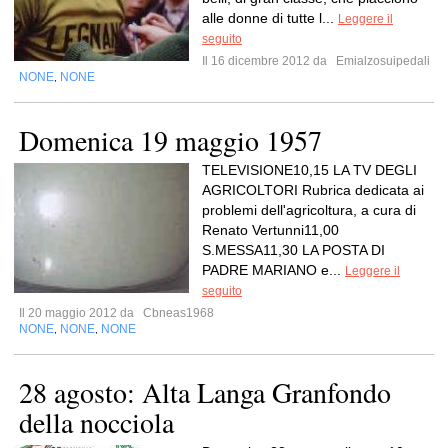
alle donne di tutte l...
Leggere il
seguito
Il 16 dicembre 2012 da
Emialzosuipedali
NONE
NONE
,
Domenica 19 maggio 1957
TELEVISIONE10,15 LA TV DEGLI
AGRICOLTORI Rubrica dedicata ai
problemi dell'agricoltura, a cura di
Renato Vertunni11,00
S.MESSA11,30 LA POSTA DI
PADRE MARIANO e...
Leggere il
seguito
Il 20 maggio 2012 da
Cbneas1968
NONE
NONE
NONE
,
,
28 agosto: Alta Langa Granfondo
della nocciola