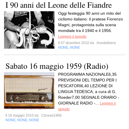
I 90 anni del Leone delle Fiandre
Oggi festeggia 90 anni un mito del
ciclismo italiano: il pratese Fiorenzo
Magni, protagonista sulla scena
mondiale tra il 1940 e il 1956.
Leggere il seguito
Il 07 dicembre 2010 da
Aruotalibera
NONE
NONE
,
Sabato 16 maggio 1959 (Radio)
PROGRAMMA NAZIONALE6,35
PREVISIONI DEL TEMPO PER I
PESCATORI6,40 LEZIONE DI
LINGUA TEDESCA, a cura di G.
Roeder7,00 SEGNALE ORARIO -
GIORNALE RADIO -...
Leggere il
seguito
Il 16 maggio 2010 da
Cbneas1968
NONE
NONE
NONE
,
,