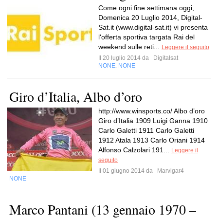
Come ogni fine settimana oggi,
Domenica 20 Luglio 2014, Digital-
Sat.it (www.digital-sat.it) vi presenta
l'offerta sportiva targata Rai del
weekend sulle reti...
Leggere il seguito
Il 20 luglio 2014 da
Digitalsat
NONE
NONE
,
Giro d’Italia, Albo d’oro
http://www.winsports.co/ Albo d’oro
Giro d’Italia 1909 Luigi Ganna 1910
Carlo Galetti 1911 Carlo Galetti
1912 Atala 1913 Carlo Oriani 1914
Alfonso Calzolari 191...
Leggere il
seguito
Il 01 giugno 2014 da
Marvigar4
NONE
Marco Pantani (13 gennaio 1970 –