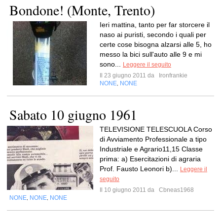
Bondone! (Monte, Trento)
Ieri mattina, tanto per far storcere il
naso ai puristi, secondo i quali per
certe cose bisogna alzarsi alle 5, ho
messo la bici sull'auto alle 9 e mi
sono...
Leggere il seguito
Il 23 giugno 2011 da
Ironfrankie
NONE
NONE
,
Sabato 10 giugno 1961
TELEVISIONE TELESCUOLA Corso
di Avviamento Professionale a tipo
Industriale e Agrario11,15 Classe
prima: a) Esercitazioni di agraria
Prof. Fausto Leonori b)...
Leggere il
seguito
Il 10 giugno 2011 da
Cbneas1968
NONE
NONE
NONE
,
,