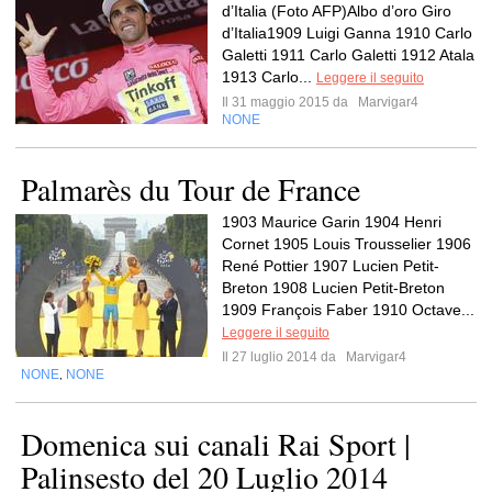
d’Italia (Foto AFP)Albo d’oro Giro
d’Italia1909 Luigi Ganna 1910 Carlo
Galetti 1911 Carlo Galetti 1912 Atala
1913 Carlo...
Leggere il seguito
Il 31 maggio 2015 da
Marvigar4
NONE
Palmarès du Tour de France
1903 Maurice Garin 1904 Henri
Cornet 1905 Louis Trousselier 1906
René Pottier 1907 Lucien Petit-
Breton 1908 Lucien Petit-Breton
1909 François Faber 1910 Octave...
Leggere il seguito
Il 27 luglio 2014 da
Marvigar4
NONE
NONE
,
Domenica sui canali Rai Sport |
Palinsesto del 20 Luglio 2014