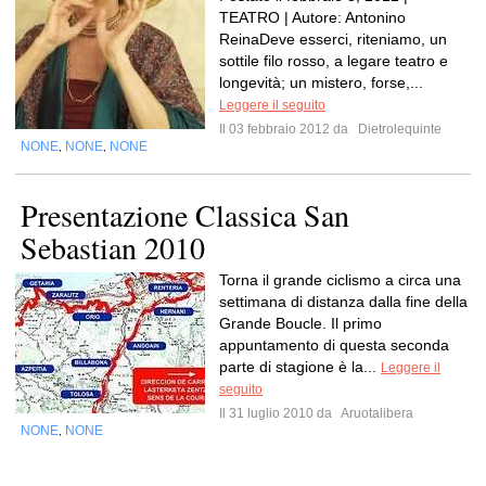
TEATRO | Autore: Antonino
ReinaDeve esserci, riteniamo, un
sottile filo rosso, a legare teatro e
longevità; un mistero, forse,...
Leggere il seguito
Il 03 febbraio 2012 da
Dietrolequinte
NONE
NONE
NONE
,
,
Presentazione Classica San
Sebastian 2010
Torna il grande ciclismo a circa una
settimana di distanza dalla fine della
Grande Boucle. Il primo
appuntamento di questa seconda
parte di stagione è la...
Leggere il
seguito
Il 31 luglio 2010 da
Aruotalibera
NONE
NONE
,