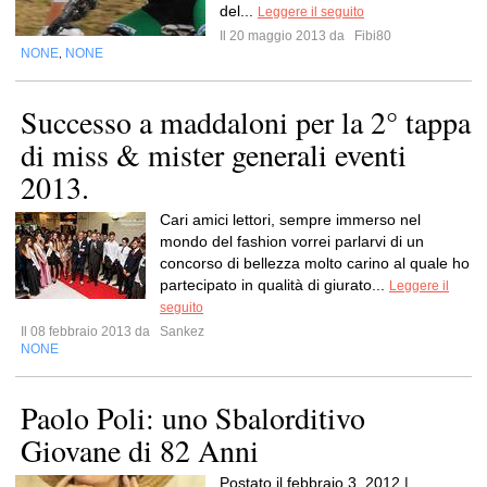
del...
Leggere il seguito
Il 20 maggio 2013 da
Fibi80
NONE
NONE
,
Successo a maddaloni per la 2° tappa
di miss & mister generali eventi
2013.
Cari amici lettori, sempre immerso nel
mondo del fashion vorrei parlarvi di un
concorso di bellezza molto carino al quale ho
partecipato in qualità di giurato...
Leggere il
seguito
Il 08 febbraio 2013 da
Sankez
NONE
Paolo Poli: uno Sbalorditivo
Giovane di 82 Anni
Postato il febbraio 3, 2012 |