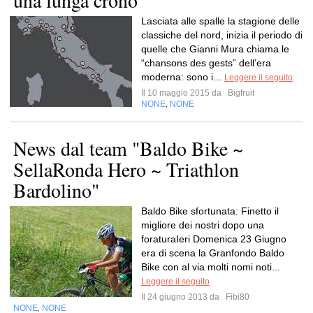
una lunga crono
Lasciata alle spalle la stagione delle
classiche del nord, inizia il periodo di
quelle che Gianni Mura chiama le
“chansons des gests” dell’era
moderna: sono i...
Leggere il seguito
Il 10 maggio 2015 da
Bigfruit
NONE
NONE
,
News dal team "Baldo Bike ~
SellaRonda Hero ~ Triathlon
Bardolino"
Baldo Bike sfortunata: Finetto il
migliore dei nostri dopo una
foraturaIeri Domenica 23 Giugno
era di scena la Granfondo Baldo
Bike con al via molti nomi noti...
Leggere il seguito
Il 24 giugno 2013 da
Fibi80
NONE
NONE
,