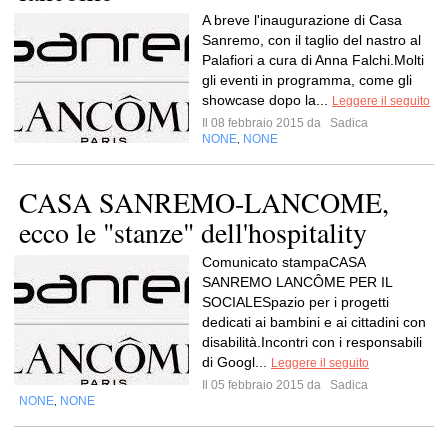
A breve l'inaugurazione di Casa
Sanremo, con il taglio del nastro al
Palafiori a cura di Anna Falchi.Molti
gli eventi in programma, come gli
showcase dopo la...
Leggere il seguito
Il 08 febbraio 2015 da
Sadica
NONE
NONE
,
CASA SANREMO-LANCOME,
ecco le "stanze" dell'hospitality
Comunicato stampaCASA
SANREMO LANCÔME PER IL
SOCIALESpazio per i progetti
dedicati ai bambini e ai cittadini con
disabilità.Incontri con i responsabili
di Googl...
Leggere il seguito
Il 05 febbraio 2015 da
Sadica
NONE
NONE
,