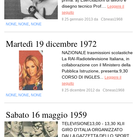
prima: a) Esercitazioni di lavoro e
disegno tecnico Prof....
Leggere il
seguito
Il 25 gennaio 2013 da
Cbneas1968
NONE
NONE
NONE
,
,
Martedì 19 dicembre 1972
NAZIONALE trasmissioni scolastiche
La RAI-Radiotelevisione Italiana, in
collaborazione con il Ministero della
Pubblica Istruzione, presenta:9,30
CORSO DI INGLES...
Leggere il
seguito
Il 25 dicembre 2012 da
Cbneas1968
NONE
NONE
NONE
,
,
Sabato 16 maggio 1959
TELEVISIONE13,00 - 13,30 XLII
GIRO D'ITALIA ORGANIZZATO
DALLA GAZZETTA DELLO SPORT