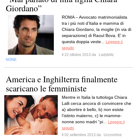
Giordano”
ROMA – Avvocato matrimonialista
tra i più noti d’Italia e mamma di
Chiara Giordano, la moglie (in via di
separazione) di Raoul Bova. E’ in
questa doppia veste...
Leggere il
seguito
Il 22 ottobre 2013 da
Ladyblitz
NONE
America e Inghilterra finalmente
scaricano le femministe
Mentre in Italia la tuttologa Chiara
Lalli cerca ancora di convincere che
a) abortire è bello, b) non esiste
l’istinto materno, c) le mamme-
nonne sono madri “pi...
Leggere il
seguito
Il 02 settembre 2013 da
Uccronline