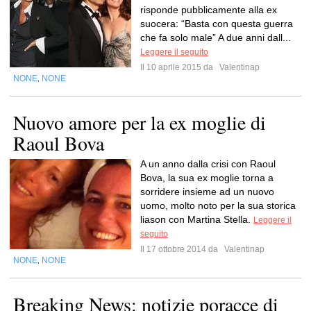
risponde pubblicamente alla ex
suocera: “Basta con questa guerra
che fa solo male” A due anni dall...
Leggere il seguito
Il 10 aprile 2015 da
Valentinap
NONE
NONE
,
Nuovo amore per la ex moglie di
Raoul Bova
A un anno dalla crisi con Raoul
Bova, la sua ex moglie torna a
sorridere insieme ad un nuovo
uomo, molto noto per la sua storica
liason con Martina Stella.
Leggere il
seguito
Il 17 ottobre 2014 da
Valentinap
NONE
NONE
,
Breaking News: notizie poracce di