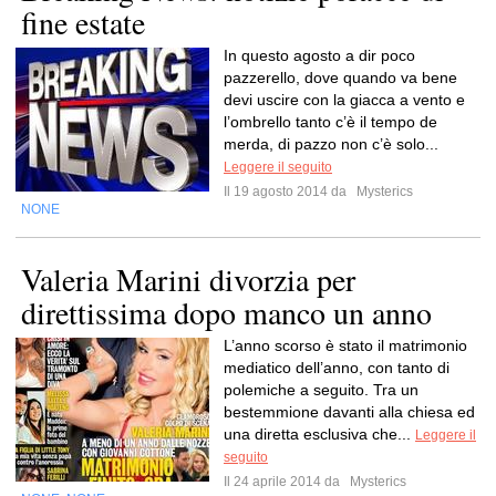
fine estate
In questo agosto a dir poco
pazzerello, dove quando va bene
devi uscire con la giacca a vento e
l’ombrello tanto c’è il tempo de
merda, di pazzo non c’è solo...
Leggere il seguito
Il 19 agosto 2014 da
Mysterics
NONE
Valeria Marini divorzia per
direttissima dopo manco un anno
L’anno scorso è stato il matrimonio
mediatico dell’anno, con tanto di
polemiche a seguito. Tra un
bestemmione davanti alla chiesa ed
una diretta esclusiva che...
Leggere il
seguito
Il 24 aprile 2014 da
Mysterics