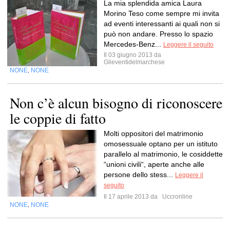
La mia splendida amica Laura
Morino Teso come sempre mi invita
ad eventi interessanti ai quali non si
può non andare. Presso lo spazio
Mercedes-Benz...
Leggere il seguito
Il 03 giugno 2013 da
Glieventidelmarchese
NONE
NONE
,
Non c’è alcun bisogno di riconoscere
le coppie di fatto
Molti oppositori del matrimonio
omosessuale optano per un istituto
parallelo al matrimonio, le cosiddette
“unioni civili“, aperte anche alle
persone dello stess...
Leggere il
seguito
Il 17 aprile 2013 da
Uccronline
NONE
NONE
,