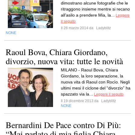
dimostrano alcune fotografie che le
ritraggono insieme mentre si recano
all’asilo a prendere Mia, la...
Leggere
il seguito
Il 28 marzo 2014 da
Ladyblitz
NONE
Raoul Bova, Chiara Giordano,
divorzio, nuova vita: tutte le novità
MILANO - Raoul Bova, Chiara
Giordano, la loro separazione, la
nuova vita di Raoul con Rocìo. Negli
ultimi mesi il ciclone del “divorzio” ha
spazzato via la...
Leggere il seguito
Il 19 dicembre 2013 da
Ladyblitz
NONE
Bernardini De Pace contro Di Più:
“Mai parlato di mia figlia Chiara