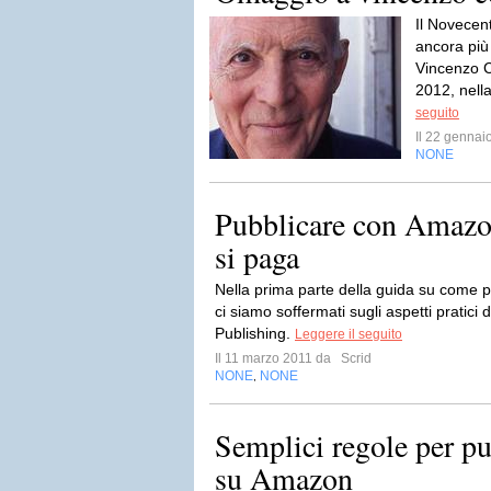
Il Novecent
ancora più
Vincenzo C
2012, nella
seguito
Il 22 genna
NONE
Pubblicare con Amazon
si paga
Nella prima parte della guida su come
ci siamo soffermati sugli aspetti pratici d
Publishing.
Leggere il seguito
Il 11 marzo 2011 da
Scrid
NONE
NONE
,
Semplici regole per p
su Amazon