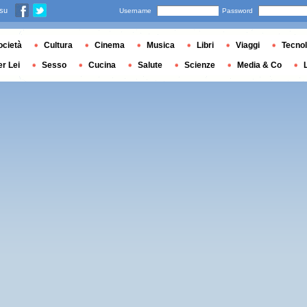
 su
Username
Password
ocietà
Cultura
Cinema
Musica
Libri
Viaggi
Tecnol
er Lei
Sesso
Cucina
Salute
Scienze
Media & Co