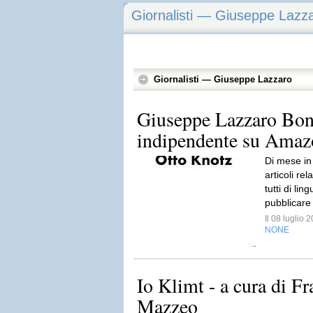
Giornalisti — Giuseppe Lazz
Giornalisti — Giuseppe Lazzaro
Giuseppe Lazzaro Bonu
indipendente su Amaz
Di mese in
articoli rel
tutti di li
pubblicare
Il 08 luglio
NONE
Io Klimt - a cura di F
Mazzeo