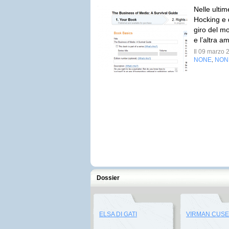
Nelle ulti
Hocking e 
giro del mo
e l’altra a
Il 09 marzo
NONE
NON
,
Dossier
ELSA DI GATI
VIRMAN CUS