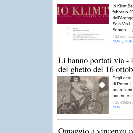
Io Klimt B
febbraio 2
dell’Areng
Sala Via L
Sabato ...
Il 31 genna
NONE
NON
,
Li hanno portati via - 
del ghetto del 16 otto
Degli oltre
di Roma il
rastrellame
non ne è t
Il 16 ottobr
NONE
Omaggio a vincenzo c