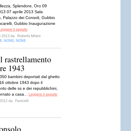
ellezza, Splendore, Oro 09
013 07 aprile 2013 Sala
o, Palazzo dei Consoli, Gubbio
ucarelli, Gubbio Inaugurazione
Leggere il seguito
io 2013 da
Roberto Milani
E
NONE
NONE
,
,
il rastrellamento
bre 1943
 350 bambini deportati dal ghetto
 16 ottobre 1943 dopo il
nto delle ss e dei repubblichini,
ornato a casa...
Leggere il seguito
e 2012 da
Funicelli
onsolo