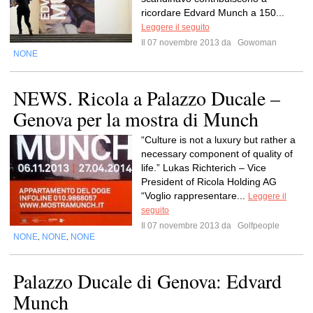
ricordare Edvard Munch a 150...
Leggere il seguito
Il 07 novembre 2013 da
Gowoman
NONE
NEWS. Ricola a Palazzo Ducale –
Genova per la mostra di Munch
“Culture is not a luxury but rather a
necessary component of quality of
life.” Lukas Richterich – Vice
President of Ricola Holding AG
“Voglio rappresentare...
Leggere il
seguito
Il 07 novembre 2013 da
Golfpeople
NONE
NONE
NONE
,
,
Palazzo Ducale di Genova: Edvard
Munch