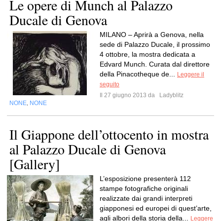
Le opere di Munch al Palazzo
Ducale di Genova
MILANO – Aprirà a Genova, nella
sede di Palazzo Ducale, il prossimo
4 ottobre, la mostra dedicata a
Edvard Munch. Curata dal direttore
della Pinacotheque de...
Leggere il
seguito
Il 27 giugno 2013 da
Ladyblitz
NONE
NONE
,
Il Giappone dell’ottocento in mostra
al Palazzo Ducale di Genova
[Gallery]
L’esposizione presenterà 112
stampe fotografiche originali
realizzate dai grandi interpreti
giapponesi ed europei di quest’arte,
agli albori della storia della...
Leggere