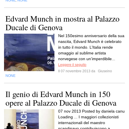
NONE
NONE
,
Edvard Munch in mostra al Palazzo
Ducale di Genova
Nel 150esimo anniversario della sua
nascita, Edvard Munch è celebrato
in tutto il mondo. L’Italia rende
omaggio al sublime artista
norvegese con un’imperdibile...
Leggere il seguito
Il 07 novembre 2013 da
Giuseino
NONE
Il genio di Edvard Munch in 150
opere al Palazzo Ducale di Genova
07 nov 2013 Posted by daniela canu
Loading ... I maggiori collezionisti
internazionali del maestro
scandinavo contribuiscono a