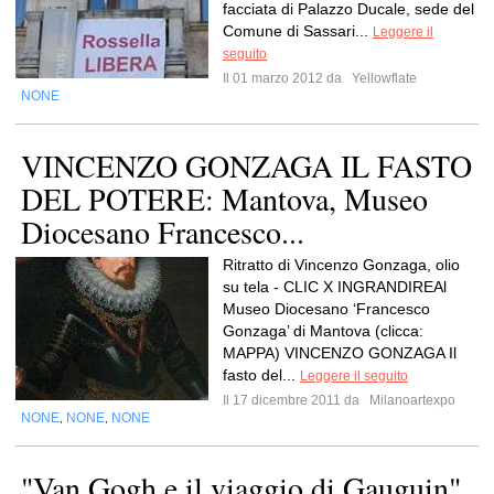
facciata di Palazzo Ducale, sede del
Comune di Sassari...
Leggere il
seguito
Il 01 marzo 2012 da
Yellowflate
NONE
VINCENZO GONZAGA IL FASTO
DEL POTERE: Mantova, Museo
Diocesano Francesco...
Ritratto di Vincenzo Gonzaga, olio
su tela - CLIC X INGRANDIREAl
Museo Diocesano ‘Francesco
Gonzaga’ di Mantova (clicca:
MAPPA) VINCENZO GONZAGA Il
fasto del...
Leggere il seguito
Il 17 dicembre 2011 da
Milanoartexpo
NONE
NONE
NONE
,
,
"Van Gogh e il viaggio di Gauguin"