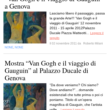
a Genova
Lasciamo libero il passaggio, passa
la grande Arte!!! 'Van Gogh e il
viaggio di Gauguin' 12 novembre
2011 - 15 aprile 2012Palazzo
Ducale Piazza Matteotti...
Leggere il
seguito
Il 02 novembre 2011 da
Roberto Milani
NONE
NONE
,
Mostra “Van Gogh e il viaggio di
Gauguin” al Palazzo Ducale di
Genova
“Da dove veniamo? Chi siamo?
Dove andiamo?”…domande
esistenziali che tutte prima o poi ci
poniamo. Titolo di un’opera
magnifica di Gauguin, che l’artista
volle...
Leggere il seguito