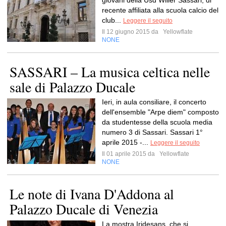
giovani della Usd Wilier Sassari, di
recente affiliata alla scuola calcio del
club...
Leggere il seguito
Il 12 giugno 2015 da
Yellowflate
NONE
SASSARI – La musica celtica nelle
sale di Palazzo Ducale
Ieri, in aula consiliare, il concerto
dell'ensemble "Arpe diem" composto
da studentesse della scuola media
numero 3 di Sassari. Sassari 1°
aprile 2015 -...
Leggere il seguito
Il 01 aprile 2015 da
Yellowflate
NONE
Le note di Ivana D'Addona al
Palazzo Ducale di Venezia
La mostra Iridesans, che si