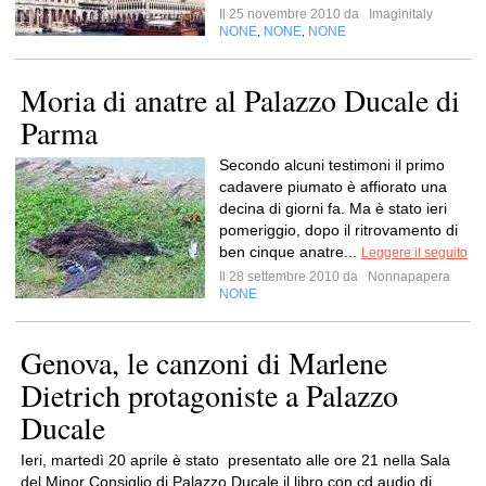
Il 25 novembre 2010 da
Imaginitaly
NONE
NONE
NONE
,
,
Moria di anatre al Palazzo Ducale di
Parma
Secondo alcuni testimoni il primo
cadavere piumato è affiorato una
decina di giorni fa. Ma è stato ieri
pomeriggio, dopo il ritrovamento di
ben cinque anatre...
Leggere il seguito
Il 28 settembre 2010 da
Nonnapapera
NONE
Genova, le canzoni di Marlene
Dietrich protagoniste a Palazzo
Ducale
Ieri, martedì 20 aprile è stato presentato alle ore 21 nella Sala
del Minor Consiglio di Palazzo Ducale il libro con cd audio di