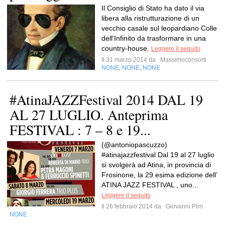
Il Consiglio di Stato ha dato il via
libera alla ristrutturazione di un
vecchio casale sul leopardiano Colle
dell'Infinito da trasformare in una
country-house.
Leggere il seguito
Il 31 marzo 2014 da
Massimoconsorti
NONE
NONE
NONE
,
,
#AtinaJAZZFestival 2014 DAL 19
AL 27 LUGLIO. Anteprima
FESTIVAL : 7 – 8 e 19...
(@antoniopascuzzo)
#atinajazzfestival Dal 19 al 27 luglio
si svolgerà ad Atina, in provincia di
Frosinone, la 29 esima edizione dell’
ATINA JAZZ FESTIVAL , uno...
Leggere il seguito
Il 26 febbraio 2014 da
Giovanni Pirri
NONE