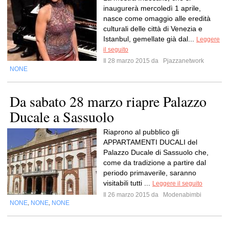
inaugurerà mercoledì 1 aprile,
nasce come omaggio alle eredità
culturali delle città di Venezia e
Istanbul, gemellate già dal...
Leggere
il seguito
Il 28 marzo 2015 da
Pjazzanetwork
NONE
Da sabato 28 marzo riapre Palazzo
Ducale a Sassuolo
Riaprono al pubblico gli
APPARTAMENTI DUCALI del
Palazzo Ducale di Sassuolo che,
come da tradizione a partire dal
periodo primaverile, saranno
visitabili tutti ...
Leggere il seguito
Il 26 marzo 2015 da
Modenabimbi
NONE
NONE
NONE
,
,