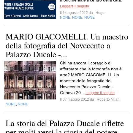
monumentale il centro della città.
Leggere il seguito
Il 14 agosto 2012 da
Hugor
NONE
NONE
NONE
,
,
MARIO GIACOMELLI. Un maestro
della fotografia del Novecento a
Palazzo Ducale -...
Chi ha ancora il coraggio di
affermare che la fotografia non è
arte? MARIO GIACOMELLI. Un
maestro della fotografia del
Novecento Palazzo Ducale -
Genova 20...
Leggere il seguito
Il 07 maggio 2012 da
Roberto Milani
NONE
NONE
,
La storia del Palazzo Ducale riflette
per molti versi la storia del potere