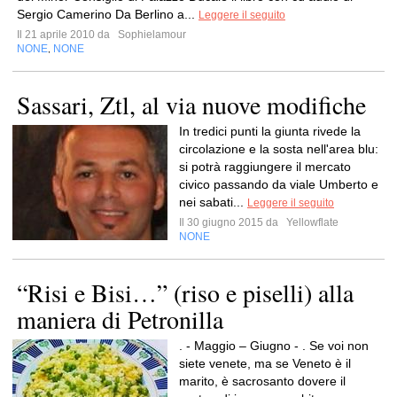
Sergio Camerino Da Berlino a...
Leggere il seguito
Il 21 aprile 2010 da
Sophielamour
NONE
NONE
,
Sassari, Ztl, al via nuove modifiche
In tredici punti la giunta rivede la
circolazione e la sosta nell'area blu:
si potrà raggiungere il mercato
civico passando da viale Umberto e
nei sabati...
Leggere il seguito
Il 30 giugno 2015 da
Yellowflate
NONE
“Risi e Bisi…” (riso e piselli) alla
maniera di Petronilla
. - Maggio – Giugno - . Se voi non
siete venete, ma se Veneto è il
marito, è sacrosanto dovere il