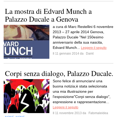
La mostra di Edvard Munch a
Palazzo Ducale a Genova
a cura di Marc Restellini 6 novembre
2013 – 27 aprile 2014 Genova,
Palazzo Ducale "Nel 150esimo
anniversario della sua nascita,
Edvard Munch...
Leggere il seguito
Il 11 gennaio 2014 da
Damt
Corpi senza dialogo, Palazzo Ducale.
Sono felice di annunciarvi una
buona notizia;è stata selezionata
una mia illustrazione per
l'esposizione"Corpi senza dialogo",
espressione e rappresentazione...
Leggere il seguito
Il 11 novembre 2013 da
Fatomaleidea