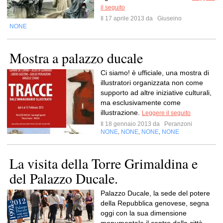
il seguito
Il 17 aprile 2013 da
Giuseino
NONE
Mostra a palazzo ducale
Ci siamo! è ufficiale, una mostra di
illustratori organizzata non come
supporto ad altre iniziative culturali,
ma esclusivamente come
illustrazione.
Leggere il seguito
Il 18 gennaio 2013 da
Peranzoni
NONE
NONE
NONE
NONE
,
,
,
La visita della Torre Grimaldina e
del Palazzo Ducale.
Palazzo Ducale, la sede del potere
della Repubblica genovese, segna
oggi con la sua dimensione