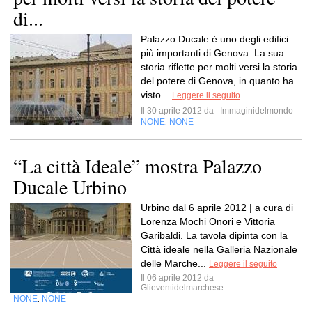
di...
Palazzo Ducale è uno degli edifici
più importanti di Genova. La sua
storia riflette per molti versi la storia
del potere di Genova, in quanto ha
visto...
Leggere il seguito
Il 30 aprile 2012 da
Immaginidelmondo
NONE
NONE
,
“La città Ideale” mostra Palazzo
Ducale Urbino
Urbino dal 6 aprile 2012 | a cura di
Lorenza Mochi Onori e Vittoria
Garibaldi. La tavola dipinta con la
Città ideale nella Galleria Nazionale
delle Marche...
Leggere il seguito
Il 06 aprile 2012 da
Glieventidelmarchese
NONE
NONE
,