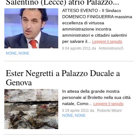
Salentino (Lecce) atrio Palazzo...
ATTESO EVENTO - Il Sindaco
DOMENICO FINIGUERRA massima
eccellenza di virtuosa
amministrazione incontra
amministratori e cittadini salentini
per salvare il...
Leggere il seguito
Il 04 agosto 2011 da
Antoniobruno5
NONE
NONE
,
Ester Negretti a Palazzo Ducale a
Genova
In attesa della grande mostra
personale al Broletto nella sua città
natale, Como...
Leggere il seguito
Il 19 aprile 2011 da
Roberto Milani
NONE
NONE
,