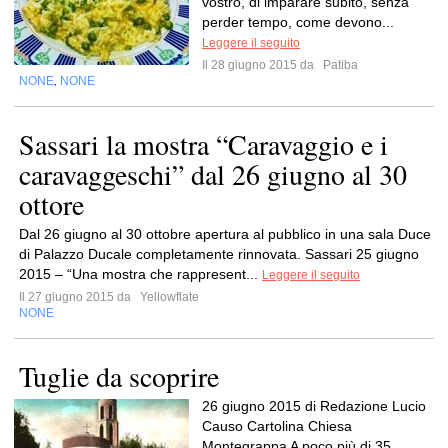
vostro, di imparare subito, senza
perder tempo, come devono...
Leggere il seguito
Il 28 giugno 2015 da
Patiba
NONE
NONE
,
Sassari la mostra “Caravaggio e i
caravaggeschi” dal 26 giugno al 30
ottore
Dal 26 giugno al 30 ottobre apertura al pubblico in una sala Duce
di Palazzo Ducale completamente rinnovata. Sassari 25 giugno
2015 – “Una mostra che rappresent...
Leggere il seguito
Il 27 giugno 2015 da
Yellowflate
NONE
Tuglie da scoprire
26 giugno 2015 di Redazione Lucio
Causo Cartolina Chiesa
Montegrappa A poco più di 35