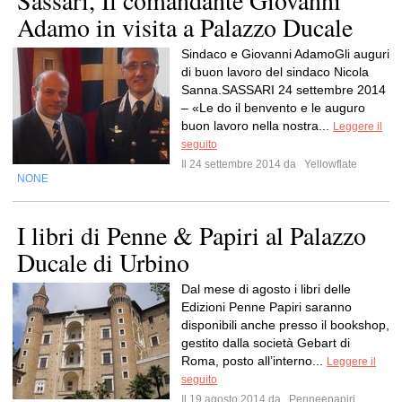
Sassari, Il comandante Giovanni
Adamo in visita a Palazzo Ducale
Sindaco e Giovanni AdamoGli auguri
di buon lavoro del sindaco Nicola
Sanna.SASSARI 24 settembre 2014
– «Le do il benvento e le auguro
buon lavoro nella nostra...
Leggere il
seguito
Il 24 settembre 2014 da
Yellowflate
NONE
I libri di Penne & Papiri al Palazzo
Ducale di Urbino
Dal mese di agosto i libri delle
Edizioni Penne Papiri saranno
disponibili anche presso il bookshop,
gestito dalla società Gebart di
Roma, posto all’interno...
Leggere il
seguito
Il 19 agosto 2014 da
Penneepapiri