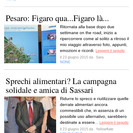
Pesaro: Figaro qua...Figaro là...
Ritornata alla base dopo due
settimane on the road, inizio a
ripercorrere come al solito a ritroso il
mio viaggio attraverso foto, appunti,
emozioni e ricordi.
Leggere il seguito
Il 23 giugno 2015 da
Sara
NONE
Sprechi alimentari? La campagna
solidale e amica di Sassari
Ridurre lo spreco e riutilizzare quelle
derrate alimentari ancora
commestibili che, in assenza di un
possibile uso alternativo, sarebbero
destinate a essere...
Leggere il seguito
Il 23 giugno 2015 da
Yellowflate