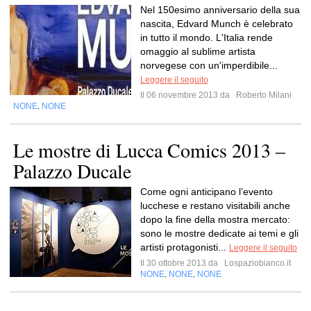
Nel 150esimo anniversario della sua
nascita, Edvard Munch è celebrato
in tutto il mondo. L'Italia rende
omaggio al sublime artista
norvegese con un'imperdibile...
Leggere il seguito
Il 06 novembre 2013 da
Roberto Milani
NONE
NONE
,
Le mostre di Lucca Comics 2013 –
Palazzo Ducale
Come ogni anticipano l’evento
lucchese e restano visitabili anche
dopo la fine della mostra mercato:
sono le mostre dedicate ai temi e gli
artisti protagonisti...
Leggere il seguito
Il 30 ottobre 2013 da
Lospaziobianco.it
NONE
NONE
NONE
,
,