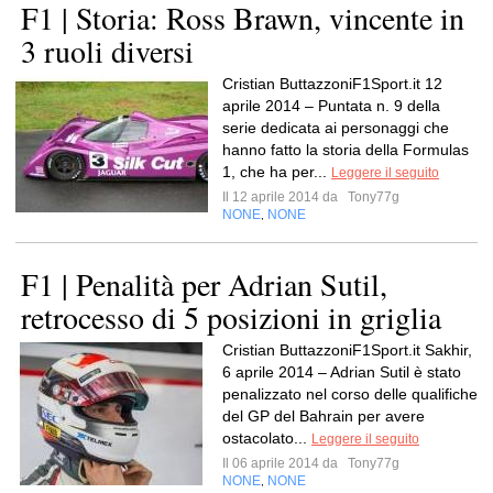
F1 | Storia: Ross Brawn, vincente in
3 ruoli diversi
Cristian ButtazzoniF1Sport.it 12
aprile 2014 – Puntata n. 9 della
serie dedicata ai personaggi che
hanno fatto la storia della Formulas
1, che ha per...
Leggere il seguito
Il 12 aprile 2014 da
Tony77g
NONE
NONE
,
F1 | Penalità per Adrian Sutil,
retrocesso di 5 posizioni in griglia
Cristian ButtazzoniF1Sport.it Sakhir,
6 aprile 2014 – Adrian Sutil è stato
penalizzato nel corso delle qualifiche
del GP del Bahrain per avere
ostacolato...
Leggere il seguito
Il 06 aprile 2014 da
Tony77g
NONE
NONE
,