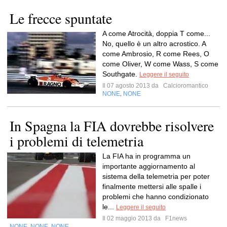
Le frecce spuntate
A come Atrocità, doppia T come...
No, quello è un altro acrostico. A
come Ambrosio, R come Rees, O
come Oliver, W come Wass, S come
Southgate.
Leggere il seguito
Il 07 agosto 2013 da
Calcioromantico
NONE
NONE
,
In Spagna la FIA dovrebbe risolvere
i problemi di telemetria
La FIA ha in programma un
importante aggiornamento al
sistema della telemetria per poter
finalmente mettersi alle spalle i
problemi che hanno condizionato
le...
Leggere il seguito
Il 02 maggio 2013 da
F1news
NONE
NONE
NONE
,
,