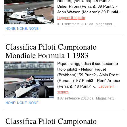
Rosberg (Williams): 44 Punti2 -
Didier Pironi (Ferrari): 39 Punti3 -
John Watson (Mclaren): 39 Punti4 ...
Leggere il seguito
Il 11 settembre 2013 da
Magazinef1
NONE
NONE
NONE
,
,
Classifica Piloti Campionato
Mondiale Formula 1 1983
Piquet si aggiudica il suo secondo
titolo piloti1 - Nelson Piquet
(Brabham): 59 Punti2 - Alain Prost
(Renault): 57 Punti3 - Renè Arnoux
(Ferrari): 49 Punti4 -...
Leggere il
seguito
Il 07 settembre 2013 da
Magazinef1
NONE
NONE
NONE
,
,
Classifica Piloti Campionato