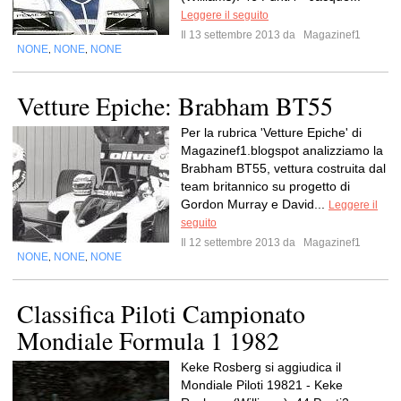
Leggere il seguito
Il 13 settembre 2013 da
Magazinef1
NONE
NONE
NONE
,
,
Vetture Epiche: Brabham BT55
Per la rubrica 'Vetture Epiche' di
Magazinef1.blogspot analizziamo la
Brabham BT55, vettura costruita dal
team britannico su progetto di
Gordon Murray e David...
Leggere il
seguito
Il 12 settembre 2013 da
Magazinef1
NONE
NONE
NONE
,
,
Classifica Piloti Campionato
Mondiale Formula 1 1982
Keke Rosberg si aggiudica il
Mondiale Piloti 19821 - Keke