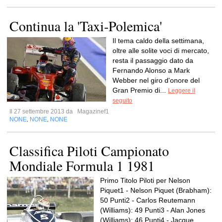
Continua la 'Taxi-Polemica'
Il tema caldo della settimana,
oltre alle solite voci di mercato,
resta il passaggio dato da
Fernando Alonso a Mark
Webber nel giro d'onore del
Gran Premio di...
Leggere il
seguito
Il 27 settembre 2013 da
Magazinef1
NONE
NONE
NONE
,
,
Classifica Piloti Campionato
Mondiale Formula 1 1981
Primo Titolo Piloti per Nelson
Piquet1 - Nelson Piquet (Brabham):
50 Punti2 - Carlos Reutemann
(Williams): 49 Punti3 - Alan Jones
(Williams): 46 Punti4 - Jacque...