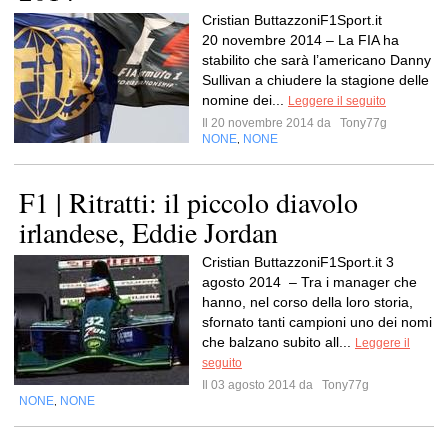
Cristian ButtazzoniF1Sport.it
20 novembre 2014 – La FIA ha
stabilito che sarà l’americano Danny
Sullivan a chiudere la stagione delle
nomine dei...
Leggere il seguito
Il 20 novembre 2014 da
Tony77g
NONE
NONE
,
F1 | Ritratti: il piccolo diavolo
irlandese, Eddie Jordan
Cristian ButtazzoniF1Sport.it 3
agosto 2014 – Tra i manager che
hanno, nel corso della loro storia,
sfornato tanti campioni uno dei nomi
che balzano subito all...
Leggere il
seguito
Il 03 agosto 2014 da
Tony77g
NONE
NONE
,