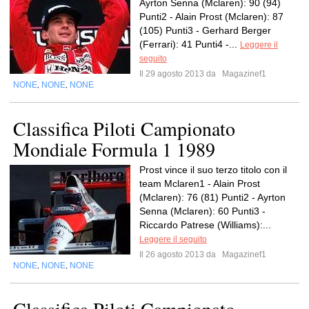
Ayrton Senna (Mclaren): 90 (94)
Punti2 - Alain Prost (Mclaren): 87
(105) Punti3 - Gerhard Berger
(Ferrari): 41 Punti4 -...
Leggere il
seguito
Il 29 agosto 2013 da
Magazinef1
NONE
NONE
NONE
,
,
Classifica Piloti Campionato
Mondiale Formula 1 1989
Prost vince il suo terzo titolo con il
team Mclaren1 - Alain Prost
(Mclaren): 76 (81) Punti2 - Ayrton
Senna (Mclaren): 60 Punti3 -
Riccardo Patrese (Williams):...
Leggere il seguito
Il 26 agosto 2013 da
Magazinef1
NONE
NONE
NONE
,
,