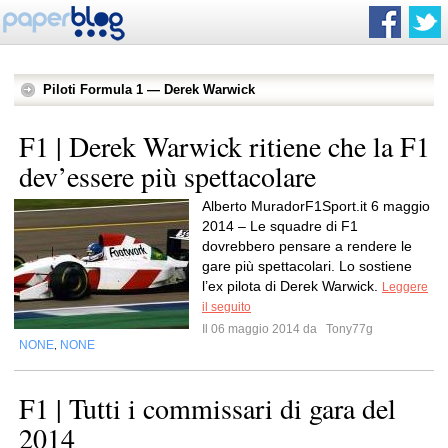
Piloti Formula 1 — Derek Warwick
F1 | Derek Warwick ritiene che la F1
dev’essere più spettacolare
Alberto MuradorF1Sport.it 6 maggio
2014 – Le squadre di F1
dovrebbero pensare a rendere le
gare più spettacolari. Lo sostiene
l’ex pilota di Derek Warwick.
Leggere
il seguito
Il 06 maggio 2014 da
Tony77g
NONE
NONE
,
F1 | Tutti i commissari di gara del
2014