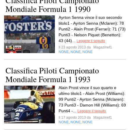
Classifica Piloti Campionato
Mondiale Formula 1 1990
Ayrton Senna vince il suo secondo
titolo1 - Ayrton Senna (Mclaren): 78
Punti2 - Alain Prost (Ferrari): 71 (73)
Punti3 - Nelson Piquet (Benetton):
43 (44)...
Leggere il seguito
Il 23 agosto 2013 da
Magazinef1
NONE
NONE
NONE
,
,
Classifica Piloti Campionato
Mondiale Formula 1 1993
Alain Prost vince il suo quarto e
ultimo titolo1 - Alain Prost (Williams):
99 Punti2 - Ayrton Senna (Mclaren):
73 Punti3 - Damon Hill (Williams): 69
Punti4 -...
Leggere il seguito
Il 17 agosto 2013 da
Magazinef1
NONE
NONE
NONE
,
,