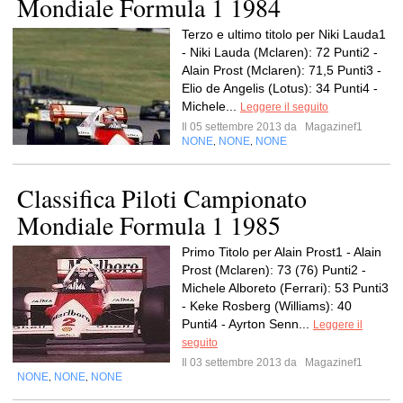
Mondiale Formula 1 1984
Terzo e ultimo titolo per Niki Lauda1
- Niki Lauda (Mclaren): 72 Punti2 -
Alain Prost (Mclaren): 71,5 Punti3 -
Elio de Angelis (Lotus): 34 Punti4 -
Michele...
Leggere il seguito
Il 05 settembre 2013 da
Magazinef1
NONE
NONE
NONE
,
,
Classifica Piloti Campionato
Mondiale Formula 1 1985
Primo Titolo per Alain Prost1 - Alain
Prost (Mclaren): 73 (76) Punti2 -
Michele Alboreto (Ferrari): 53 Punti3
- Keke Rosberg (Williams): 40
Punti4 - Ayrton Senn...
Leggere il
seguito
Il 03 settembre 2013 da
Magazinef1
NONE
NONE
NONE
,
,