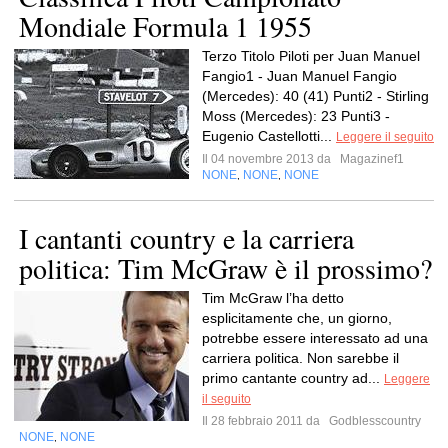
Mondiale Formula 1 1955
Terzo Titolo Piloti per Juan Manuel
Fangio1 - Juan Manuel Fangio
(Mercedes): 40 (41) Punti2 - Stirling
Moss (Mercedes): 23 Punti3 -
Eugenio Castellotti...
Leggere il seguito
Il 04 novembre 2013 da
Magazinef1
NONE
NONE
NONE
,
,
I cantanti country e la carriera
politica: Tim McGraw è il prossimo?
Tim McGraw l’ha detto
esplicitamente che, un giorno,
potrebbe essere interessato ad una
carriera politica. Non sarebbe il
primo cantante country ad...
Leggere
il seguito
Il 28 febbraio 2011 da
Godblesscountry
NONE
NONE
,