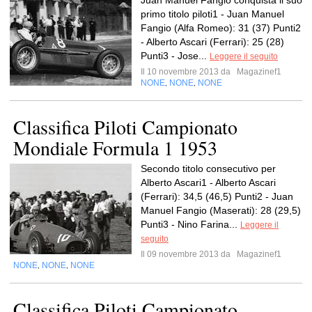
Juan Manuel Fangio conquista il suo
primo titolo piloti1 - Juan Manuel
Fangio (Alfa Romeo): 31 (37) Punti2
- Alberto Ascari (Ferrari): 25 (28)
Punti3 - Jose...
Leggere il seguito
Il 10 novembre 2013 da
Magazinef1
NONE
NONE
NONE
,
,
Classifica Piloti Campionato
Mondiale Formula 1 1953
Secondo titolo consecutivo per
Alberto Ascari1 - Alberto Ascari
(Ferrari): 34,5 (46,5) Punti2 - Juan
Manuel Fangio (Maserati): 28 (29,5)
Punti3 - Nino Farina...
Leggere il
seguito
Il 09 novembre 2013 da
Magazinef1
NONE
NONE
NONE
,
,
Classifica Piloti Campionato