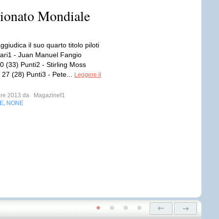
pionato Mondiale
ggiudica il suo quarto titolo piloti
rari1 - Juan Manuel Fangio
30 (33) Punti2 - Stirling Moss
 27 (28) Punti3 - Pete...
Leggere il
bre 2013 da
Magazinef1
E
NONE
,