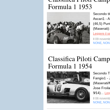
Formula 1 1953
Secondo ti
Ascari1 - A
(46,5) Pun
(Maserati):
Leggere il s
Il 09 novem
NONE
NON
,
Classifica Piloti Cam
Formula 1 1954
Secondo Ti
Fangio1 -
(Maserati/
Jose Froil
9⁄14)...
Legg
Il 06 novem
NONE
NON
,