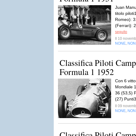
Juan Manue
titolo pilo
Romeo): 31
(Ferrari): 
seguito
Il 10 novem
NONE
NON
,
Classifica Piloti Cam
Formula 1 1952
Con 6 vitto
Mondiale 19
36 (53,5) P
(27) Punti3
Il 09 novem
NONE
NON
,
Classifica Piloti Cam