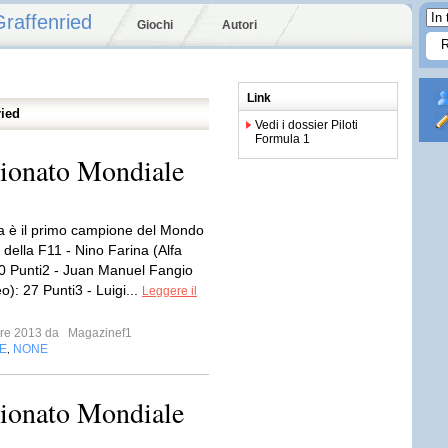
Graffenried
Giochi
Autori
Link
ried
Vedi i dossier Piloti
Formula 1
pionato Mondiale
a è il primo campione del Mondo
a della F11 - Nino Farina (Alfa
 Punti2 - Juan Manuel Fangio
): 27 Punti3 - Luigi...
Leggere il
bre 2013 da
Magazinef1
E
NONE
,
pionato Mondiale