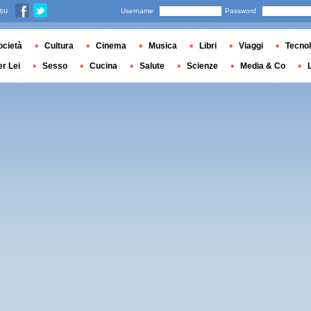
 su
Username
Password
ocietà
Cultura
Cinema
Musica
Libri
Viaggi
Tecnol
er Lei
Sesso
Cucina
Salute
Scienze
Media & Co