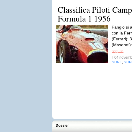
Classifica Piloti Cam
Formula 1 1956
Fangio si a
con la Fer
(Ferrari): 
(Maserati):
seguito
Il 04 novem
NONE
NON
,
Dossier