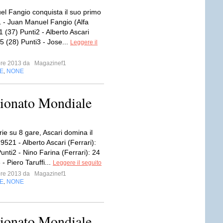
l Fangio conquista il suo primo
ti1 - Juan Manuel Fangio (Alfa
 (37) Punti2 - Alberto Ascari
25 (28) Punti3 - Jose...
Leggere il
bre 2013 da
Magazinef1
E
NONE
,
pionato Mondiale
rie su 8 gare, Ascari domina il
521 - Alberto Ascari (Ferrari):
unti2 - Nino Farina (Ferrari): 24
 - Piero Taruffi...
Leggere il seguito
bre 2013 da
Magazinef1
E
NONE
,
pionato Mondiale