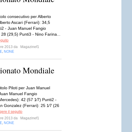
tolo consecutivo per Alberto
lberto Ascari (Ferrari): 34,5
ti2 - Juan Manuel Fangio
 28 (29,5) Punti3 - Nino Farina...
eguito
bre 2013 da
Magazinef1
E
NONE
,
pionato Mondiale
tolo Piloti per Juan Manuel
 Juan Manuel Fangio
Mercedes): 42 (57 1⁄7) Punti2 -
an Gonzalez (Ferrari): 25 1⁄7 (26
ere il seguito
bre 2013 da
Magazinef1
E
NONE
,