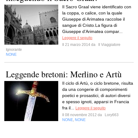
Il Sacro Graal viene identificato con
la coppa, o calice, con la quale
Giuseppe di Arimatea raccolse il
sangue di Cristo.La figura di
Giuseppe d'Arimatea compar...
Leggere il seguito
Il 21 marzo 2014 da
Il Viaggiatore
Ignorante
NONE
Leggende bretoni: Merlino e Artù
Il ciclo di Artù, o ciclo bretone, risulta
da una congerie di componimenti
poetici e prosastici, di autori diversi
e spesso ignoti, apparsi in Francia
fra il...
Leggere il seguito
Il 08 novembre 2012 da
Lory663
NONE
NONE
,