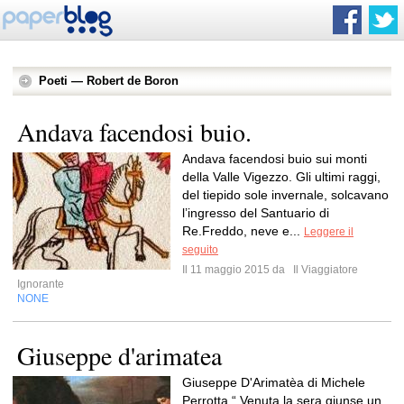
Poeti — Robert de Boron
Andava facendosi buio.
Andava facendosi buio sui monti
della Valle Vigezzo. Gli ultimi raggi,
del tiepido sole invernale, solcavano
l’ingresso del Santuario di
Re.Freddo, neve e...
Leggere il
seguito
Il 11 maggio 2015 da
Il Viaggiatore
Ignorante
NONE
Giuseppe d'arimatea
Giuseppe D'Arimatèa di Michele
Perrotta “ Venuta la sera giunse un