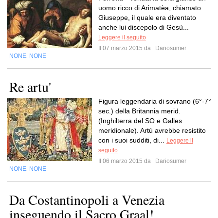
uomo ricco di Arimatèa, chiamato
Giuseppe, il quale era diventato
anche lui discepolo di Gesù...
Leggere il seguito
Il 07 marzo 2015 da
Dariosumer
NONE
NONE
,
Re artu'
Figura leggendaria di sovrano (6°-7°
sec.) della Britannia merid.
(Inghilterra del SO e Galles
meridionale). Artù avrebbe resistito
con i suoi sudditi, di...
Leggere il
seguito
Il 06 marzo 2015 da
Dariosumer
NONE
NONE
,
Da Costantinopoli a Venezia
inseguendo il Sacro Graal!