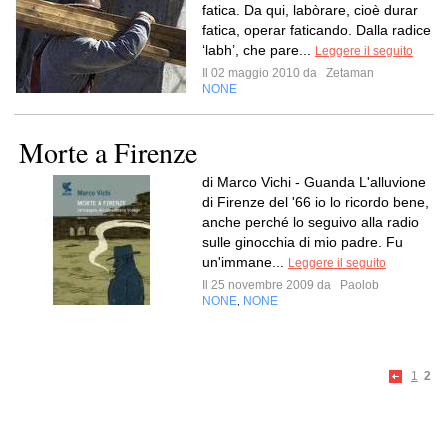
fatica. Da qui, labòrare, cioè durar
fatica, operar faticando. Dalla radice
‘labh’, che pare...
Leggere il seguito
Il 02 maggio 2010 da
Zetaman
NONE
Morte a Firenze
di Marco Vichi - Guanda L'alluvione
di Firenze del '66 io lo ricordo bene,
anche perché lo seguivo alla radio
sulle ginocchia di mio padre. Fu
un'immane...
Leggere il seguito
Il 25 novembre 2009 da
Paolob
NONE
NONE
,
1
2