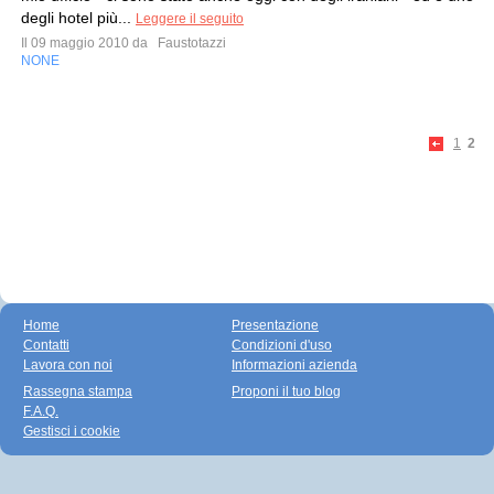
degli hotel più...
Leggere il seguito
Il 09 maggio 2010 da
Faustotazzi
NONE
1
2
Home
Presentazione
Contatti
Condizioni d'uso
Lavora con noi
Informazioni azienda
Rassegna stampa
Proponi il tuo blog
F.A.Q.
Gestisci i cookie