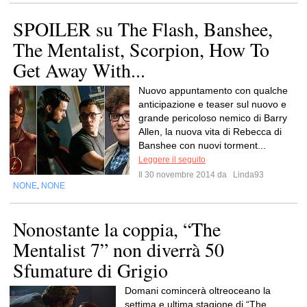
SPOILER su The Flash, Banshee,
The Mentalist, Scorpion, How To
Get Away With...
Nuovo appuntamento con qualche
anticipazione e teaser sul nuovo e
grande pericoloso nemico di Barry
Allen, la nuova vita di Rebecca di
Banshee con nuovi torment...
Leggere il seguito
Il 30 novembre 2014 da
Linda93
NONE
NONE
,
Nonostante la coppia, “The
Mentalist 7” non diverrà 50
Sfumature di Grigio
Domani comincerà oltreoceano la
settima e ultima stagione di “The