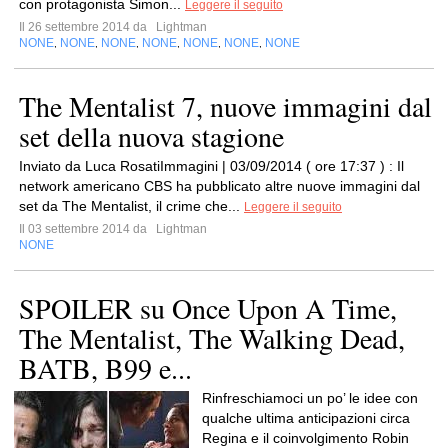
con protagonista Simon...
Leggere il seguito
Il 26 settembre 2014 da
Lightman
NONE
NONE
NONE
NONE
NONE
NONE
NONE
,
,
,
,
,
,
The Mentalist 7, nuove immagini dal
set della nuova stagione
Inviato da Luca RosatiImmagini | 03/09/2014 ( ore 17:37 ) : Il
network americano CBS ha pubblicato altre nuove immagini dal
set da The Mentalist, il crime che...
Leggere il seguito
Il 03 settembre 2014 da
Lightman
NONE
SPOILER su Once Upon A Time,
The Mentalist, The Walking Dead,
BATB, B99 e...
Rinfreschiamoci un po’ le idee con
qualche ultima anticipazioni circa
Regina e il coinvolgimento Robin