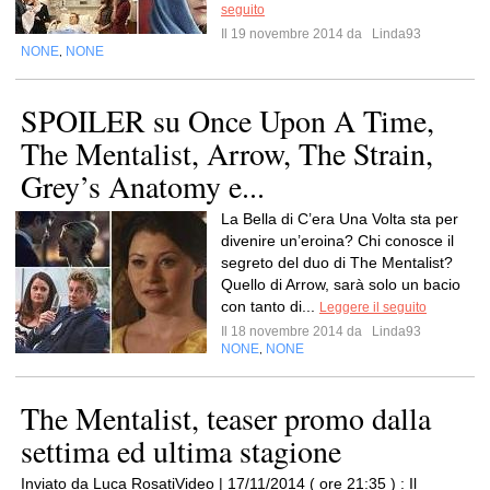
seguito
Il 19 novembre 2014 da
Linda93
NONE
NONE
,
SPOILER su Once Upon A Time,
The Mentalist, Arrow, The Strain,
Grey’s Anatomy e...
La Bella di C’era Una Volta sta per
divenire un’eroina? Chi conosce il
segreto del duo di The Mentalist?
Quello di Arrow, sarà solo un bacio
con tanto di...
Leggere il seguito
Il 18 novembre 2014 da
Linda93
NONE
NONE
,
The Mentalist, teaser promo dalla
settima ed ultima stagione
Inviato da Luca RosatiVideo | 17/11/2014 ( ore 21:35 ) : Il