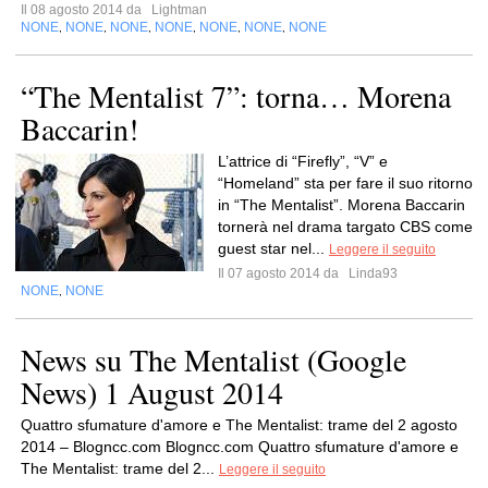
Il 08 agosto 2014 da
Lightman
NONE
NONE
NONE
NONE
NONE
NONE
NONE
,
,
,
,
,
,
“The Mentalist 7”: torna… Morena
Baccarin!
L’attrice di “Firefly”, “V” e
“Homeland” sta per fare il suo ritorno
in “The Mentalist”. Morena Baccarin
tornerà nel drama targato CBS come
guest star nel...
Leggere il seguito
Il 07 agosto 2014 da
Linda93
NONE
NONE
,
News su The Mentalist (Google
News) 1 August 2014
Quattro sfumature d'amore e The Mentalist: trame del 2 agosto
2014 – Blogncc.com Blogncc.com Quattro sfumature d'amore e
The Mentalist: trame del 2...
Leggere il seguito