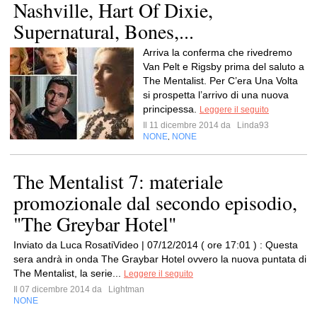
Nashville, Hart Of Dixie,
Supernatural, Bones,...
Arriva la conferma che rivedremo
Van Pelt e Rigsby prima del saluto a
The Mentalist. Per C’era Una Volta
si prospetta l’arrivo di una nuova
principessa.
Leggere il seguito
Il 11 dicembre 2014 da
Linda93
NONE
NONE
,
The Mentalist 7: materiale
promozionale dal secondo episodio,
"The Greybar Hotel"
Inviato da Luca RosatiVideo | 07/12/2014 ( ore 17:01 ) : Questa
sera andrà in onda The Graybar Hotel ovvero la nuova puntata di
The Mentalist, la serie...
Leggere il seguito
Il 07 dicembre 2014 da
Lightman
NONE