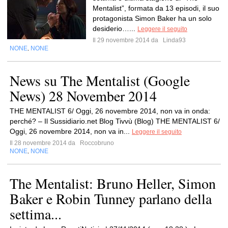
Mentalist”, formata da 13 episodi, il suo
protagonista Simon Baker ha un solo
desiderio…...
Leggere il seguito
Il 29 novembre 2014 da
Linda93
NONE
NONE
,
News su The Mentalist (Google
News) 28 November 2014
THE MENTALIST 6/ Oggi, 26 novembre 2014, non va in onda:
perché? – Il Sussidiario.net Blog Tivvù (Blog) THE MENTALIST 6/
Oggi, 26 novembre 2014, non va in...
Leggere il seguito
Il 28 novembre 2014 da
Roccobruno
NONE
NONE
,
The Mentalist: Bruno Heller, Simon
Baker e Robin Tunney parlano della
settima...