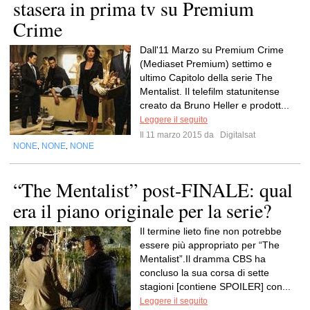
stasera in prima tv su Premium
Crime
Dall'11 Marzo su Premium Crime
(Mediaset Premium) settimo e
ultimo Capitolo della serie The
Mentalist. Il telefilm statunitense
creato da Bruno Heller e prodott...
Leggere il seguito
Il 11 marzo 2015 da
Digitalsat
NONE
NONE
NONE
,
,
“The Mentalist” post-FINALE: qual
era il piano originale per la serie?
Il termine lieto fine non potrebbe
essere più appropriato per “The
Mentalist”.Il dramma CBS ha
concluso la sua corsa di sette
stagioni [contiene SPOILER] con...
Leggere il seguito