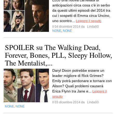
Ecco una nuova carrellata di
anticipazioni circa cosa c’è in serbo
da questi ultimi episodi del 2014 tra
cui i sospetti di Emma circa Uncino,
uno scontro...
Leggere il seguito
Il 04 dicembre 2014 da
Linda93
NONE
NONE
,
SPOILER su The Walking Dead,
Forever, Bones, PLL, Sleepy Hollow,
The Mentalist,...
Daryl Dixon potrebbe essere un
leader migliore di Rick Grimes?
Emily potrà perdonare e tornare con
Alison? Quali problemi causerà
Erica Flynn tra Jane e...
Leggere il
seguito
Il 03 dicembre 2014 da
Linda93
NONE
NONE
,