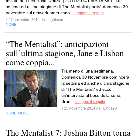
Inviato da Luca RosatiNotizia | 27/11/2014 ( ore 18:38 ) : La
settima ed ultima stagione di The Mentalist partirà domenica 30
novembre sul network americano...
Leggere il seguito
Il 27 novembre 2014 da
Lightman
NONE
“The Mentalist”: anticipazioni
sull’ultima stagione, Jane e Lisbon
come coppia...
Tra meno di una settimana,
Domenica 30 Novembre comincerà
la settima ed anche ultima stagione
di “The Mentalist” ed ecco
un’intervista al boss della serie,
Brun...
Leggere il seguito
Il 25 novembre 2014 da
Linda93
NONE
NONE
,
The Mentalist 7: Joshua Bitton torna