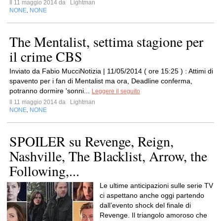
Il 11 maggio 2014 da
Lightman
NONE
NONE
,
The Mentalist, settima stagione per
il crime CBS
Inviato da Fabio MucciNotizia | 11/05/2014 ( ore 15:25 ) : Attimi di
spavento per i fan di Mentalist ma ora, Deadline conferma,
potranno dormire 'sonni...
Leggere il seguito
Il 11 maggio 2014 da
Lightman
NONE
NONE
,
SPOILER su Revenge, Reign,
Nashville, The Blacklist, Arrow, the
Following,...
Le ultime anticipazioni sulle serie TV
ci aspettano anche oggi partendo
dall’evento shock del finale di
Revenge. Il triangolo amoroso che