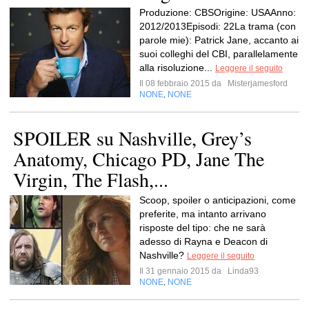
Produzione: CBSOrigine: USAAnno:
2012/2013Episodi: 22La trama (con
parole mie): Patrick Jane, accanto ai
suoi colleghi del CBI, parallelamente
alla risoluzione...
Leggere il seguito
Il 08 febbraio 2015 da
Misterjamesford
NONE
NONE
,
SPOILER su Nashville, Grey’s
Anatomy, Chicago PD, Jane The
Virgin, The Flash,...
Scoop, spoiler o anticipazioni, come
preferite, ma intanto arrivano
risposte del tipo: che ne sarà
adesso di Rayna e Deacon di
Nashville?
Leggere il seguito
Il 31 gennaio 2015 da
Linda93
NONE
NONE
,