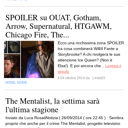
SPOILER su OUAT, Gotham,
Arrow, Supernatural, HTGAWM,
Chicago Fire, The...
Ecco una ricchissima zona SPOILER
tra cosa combinerà Will/il Fante a
Storybrooke? A chi rivolgerà le sue
attenzione Ice Queen? (Non è
Elsa!). E poi ancora che...
Leggere il
seguito
Il 04 ottobre 2014 da
Linda93
NONE
NONE
,
The Mentalist, la settima sarà
l'ultima stagione
Inviato da Luca RosatiNotizia | 26/09/2014 ( ore 22:45 ) : Sembra
proprio che anche per il crime The Mentalist, progetto televisivo