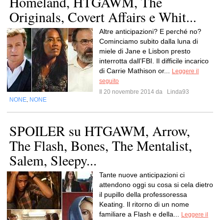
Homeland, HTGAWM, The
Originals, Covert Affairs e Whit...
Altre anticipazioni? E perché no?
Cominciamo subito dalla luna di
miele di Jane e Lisbon presto
interrotta dall’FBI. Il difficile incarico
di Carrie Mathison or...
Leggere il
seguito
Il 20 novembre 2014 da
Linda93
NONE
NONE
,
SPOILER su HTGAWM, Arrow,
The Flash, Bones, The Mentalist,
Salem, Sleepy...
Tante nuove anticipazioni ci
attendono oggi su cosa si cela dietro
il pupillo della professoressa
Keating. Il ritorno di un nome
familiare a Flash e della...
Leggere il