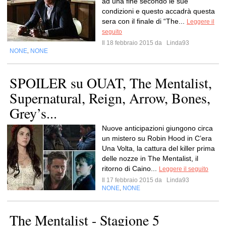
ad una fine secondo le sue
condizioni e questo accadrà questa
sera con il finale di “The...
Leggere il
seguito
Il 18 febbraio 2015 da
Linda93
NONE
NONE
,
SPOILER su OUAT, The Mentalist,
Supernatural, Reign, Arrow, Bones,
Grey’s...
Nuove anticipazioni giungono circa
un mistero su Robin Hood in C’era
Una Volta, la cattura del killer prima
delle nozze in The Mentalist, il
ritorno di Caino...
Leggere il seguito
Il 17 febbraio 2015 da
Linda93
NONE
NONE
,
The Mentalist - Stagione 5