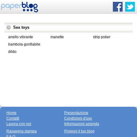
Sex toys
anello vibrante
manette
strip poker
bambola gonfiabile
dildo
Home
Presentazione
Contatti
Condizioni d'uso
Lavora con noi
Informazioni azienda
Rassegna stampa
Proponi il tuo blog
F.A.Q.