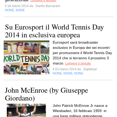
generazionale.
Leggere il seguito
Il 18 marzo 2014 da
Danilo Baccarani
NONE
NONE
,
Su Eurosport il World Tennis Day
2014 in esclusiva europea
Eurosport sarà broadcaster
esclusivo in Europa dei sei incontri
per promuovere il World Tennis Day
2014 che si terranno il prossimo 3
marzo.
Leggere il seguito
Il 03 marzo 2014 da
Digitalsat
NONE
NONE
NONE
,
,
John McEnroe (by Giuseppe
Giordano)
John Patrick McEnroe Jr nasce a
Wiesbaden, 16 febbraio 1959 in
una base militare statunitense