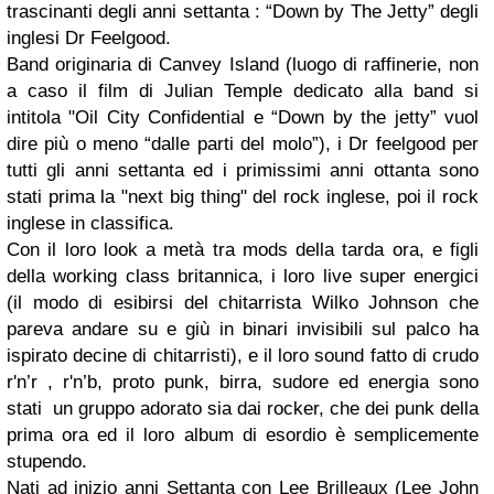
trascinanti degli anni settanta : “Down by The Jetty” degli
inglesi Dr Feelgood.
Band originaria di Canvey Island (luogo di raffinerie, non
a caso il film di Julian Temple dedicato alla band si
intitola "Oil City Confidential e “Down by the jetty” vuol
dire più o meno “dalle parti del molo”), i Dr feelgood per
tutti gli anni settanta ed i primissimi anni ottanta sono
stati prima la "next big thing" del rock inglese, poi il rock
inglese in classifica.
Con il loro look a metà tra mods della tarda ora, e figli
della working class britannica, i loro live super energici
(il modo di esibirsi del chitarrista Wilko Johnson che
pareva andare su e giù in binari invisibili sul palco ha
ispirato decine di chitarristi), e il loro sound fatto di crudo
r'n’r , r'n’b, proto punk, birra, sudore ed energia sono
stati un gruppo adorato sia dai rocker, che dei punk della
prima ora ed il loro album di esordio è semplicemente
stupendo.
Nati ad inizio anni Settanta con Lee Brilleaux (Lee John