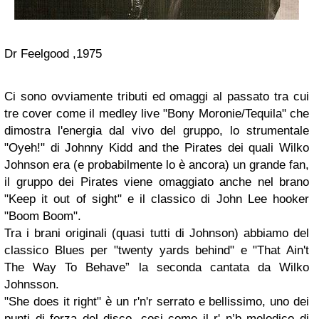
Dr Feelgood ,1975
Ci sono ovviamente tributi ed omaggi al passato tra cui
tre cover come il medley live "Bony Moronie/Tequila" che
dimostra l'energia dal vivo del gruppo, lo strumentale
"Oyeh!" di Johnny Kidd and the Pirates dei quali Wilko
Johnson era (e probabilmente lo è ancora) un grande fan,
il gruppo dei Pirates viene omaggiato anche nel brano
"Keep it out of sight" e il classico di John Lee hooker
"Boom Boom".
Tra i brani originali (quasi tutti di Johnson) abbiamo del
classico Blues per "twenty yards behind" e "That Ain't
The Way To Behave” la seconda cantata da Wilko
Johnsson.
"She does it right" è un r'n'r serrato e bellissimo, uno dei
punti di forza del disco, cosi come il r' n’b melodico di