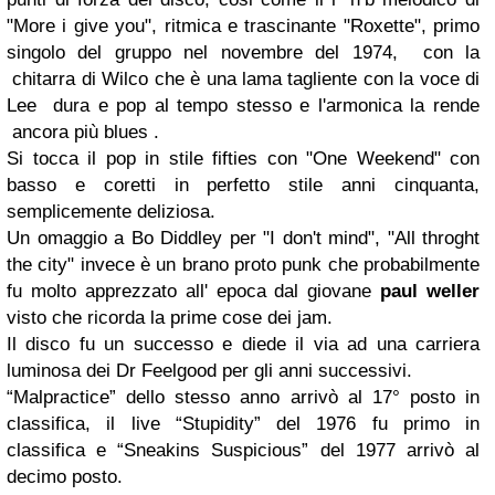
"More i give you", ritmica e trascinante "Roxette", primo
singolo del gruppo nel novembre del 1974, con la
chitarra di Wilco che è una lama tagliente con la voce di
Lee dura e pop al tempo stesso e l'armonica la rende
ancora più blues .
Si tocca il pop in stile fifties con "One Weekend" con
basso e coretti in perfetto stile anni cinquanta,
semplicemente deliziosa.
Un omaggio a Bo Diddley per "I don't mind", "All throght
the city" invece è un brano proto punk che probabilmente
fu molto apprezzato all' epoca dal giovane
paul weller
visto che ricorda la prime cose dei jam.
Il disco fu un successo e diede il via ad una carriera
luminosa dei Dr Feelgood per gli anni successivi.
“Malpractice” dello stesso anno arrivò al 17° posto in
classifica, il live “Stupidity” del 1976 fu primo in
classifica e “Sneakins Suspicious” del 1977 arrivò al
decimo posto.