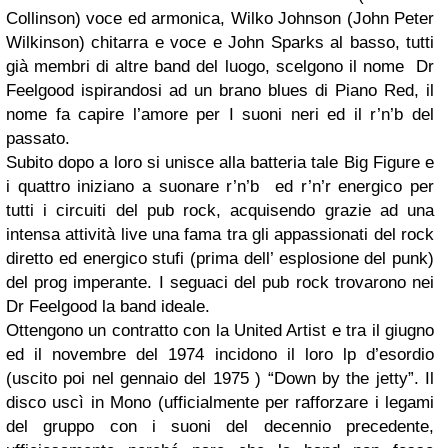
Collinson) voce ed armonica, Wilko Johnson (John Peter
Wilkinson) chitarra e voce e John Sparks al basso, tutti
già membri di altre band del luogo, scelgono il nome Dr
Feelgood ispirandosi ad un brano blues di Piano Red, il
nome fa capire l’amore per I suoni neri ed il r’n’b del
passato.
Subito dopo a loro si unisce alla batteria tale Big Figure e
i quattro iniziano a suonare r’n’b ed r’n’r energico per
tutti i circuiti del pub rock, acquisendo grazie ad una
intensa attività live una fama tra gli appassionati del rock
diretto ed energico stufi (prima dell’ esplosione del punk)
del prog imperante. I seguaci del pub rock trovarono nei
Dr Feelgood la band ideale.
Ottengono un contratto con la United Artist e tra il giugno
ed il novembre del 1974 incidono il loro lp d’esordio
(uscito poi nel gennaio del 1975 ) “Down by the jetty”. Il
disco uscì in Mono (ufficialmente per rafforzare i legami
del gruppo con i suoni del decennio precedente,