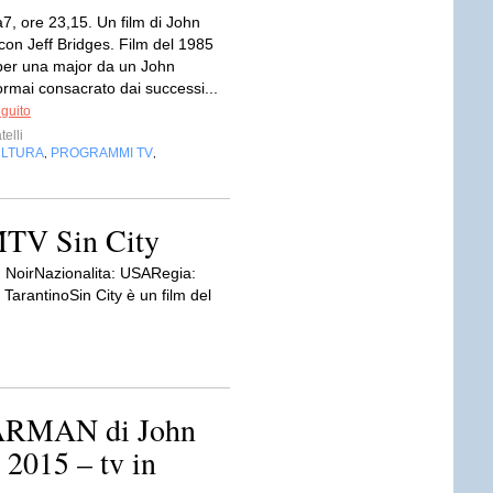
7, ore 23,15. Un film di John
con Jeff Bridges. Film del 1985
 per una major da un John
ormai consacrato dai successi...
eguito
telli
LTURA
PROGRAMMI TV
,
,
 MTV Sin City
, NoirNazionalita: USARegia:
TarantinoSin City è un film del
STARMAN di John
 2015 – tv in