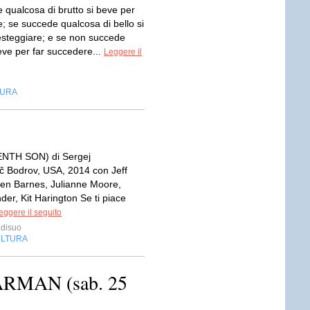
 qualcosa di brutto si beve per
; se succede qualcosa di bello si
esteggiare; e se non succede
eve per far succedere...
Leggere il
TURA
NTH SON) di Sergej
ič Bodrov, USA, 2014 con Jeff
en Barnes, Julianne Moore,
nder, Kit Harington Se ti piace
eggere il seguito
disuo
LTURA
STARMAN (sab. 25
)