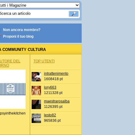
Non ancora membro?
Proponi il tuo blog
A COMMUNITY CULTURA
AUTORE DEL
TOP UTENTI
ORNO
intrattenimento
1608418 pt
lory663
1211328 pt
maestrarosalba
1126395 pt
psyinthekitchen
lesto82
965836 pt