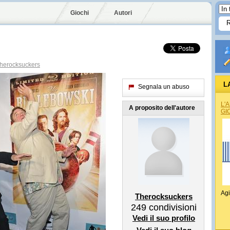
Giochi
Autori
herocksuckers
L
Segnala un abuso
L'
A proposito dell'autore
GI
Agi
Therocksuckers
249
condivisioni
Vedi il suo profilo