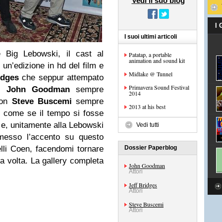
Vedi il suo blog
I
I suoi ultimi articoli
e Big Lebowski, il cast al
Patatap, a portable
animation and sound kit
 un’edizione in hd del film e
Midlake @ Tunnel
idges
che seppur attempato
Primavera Sound Festival
e,
John Goodman
sempre
2014
uon
Steve Buscemi
sempre
2013 at his best
 come se il tempo si fosse
 e, unitamente alla Lebowski
Vedi tutti
imesso l’accento su questo
elli Coen, facendomi tornare
Dossier Paperblog
ma volta. La gallery completa
John Goodman
Attori
Jeff Bridges
Attori
Steve Buscemi
Attori