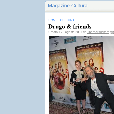
Magazine Cultura
HOME
›
CULTURA
Drugo & friends
Creato il 23 agosto 2011 da
Therocksuckers
@t