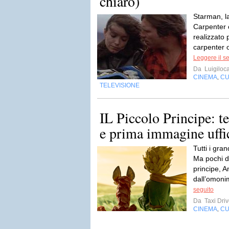
chiaro)
Starman, la
Carpenter 
realizzato
carpenter 
Leggere il s
Da
Luigiloca
CINEMA
CU
,
TELEVISIONE
IL Piccolo Principe: tea
e prima immagine uffi
Tutti i gra
Ma pochi di
principe, 
dall’omoni
seguito
Da
Taxi Driv
CINEMA
CU
,