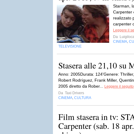
Starman, la
Carpenter 
realizzato
carpenter 
Leggere il s
Da
Luigiloca
CINEMA
CU
,
TELEVISIONE
Stasera alle 21,10 su
Anno: 2005Durata: 124'Genere: Thriller
Robert Rodríguez, Frank Miller, Quentin 
2005 diretto da Rober...
Leggere il seguito
Da
Taxi Drivers
CINEMA
CULTURA
,
Film stasera in tv: 
Carpenter (sab. 18 apr.