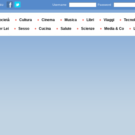
 su
Username
Password
ocietà
Cultura
Cinema
Musica
Libri
Viaggi
Tecnol
er Lei
Sesso
Cucina
Salute
Scienze
Media & Co