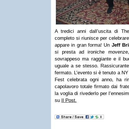
A tredici anni dall’uscita di Th
completo si riunisce per celebrare
appare in gran forma! Un
Jeff Br
si presta ad ironiche movenz
sovrappeso ma raggiante e il b
uguale a se stesso. Rassicurante
fermato. L’evento si è tenuto a NY
Fest celebrata ogni anno, ha r
capolavoro totale firmato dai frat
la voglia di rivederlo per l’ennesi
su
Il Post.