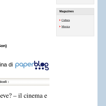
Magazines
Cultura
Musica
Son)
ina di
icoli :
eve? – il cinema e