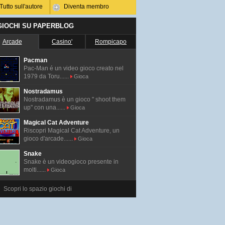
Tutto sull'autore
Diventa membro
 GIOCHI SU PAPERBLOG
Arcade
Casino'
Rompicapo
Pacman
Pac-Man é un video gioco creato nel
1979 da Toru......
Gioca
Nostradamus
Nostradamus è un gioco " shoot them
up" con una......
Gioca
Magical Cat Adventure
Riscopri Magical Cat Adventure, un
gioco d'arcade......
Gioca
Snake
Snake è un videogioco presente in
molti......
Gioca
Scopri lo spazio giochi di