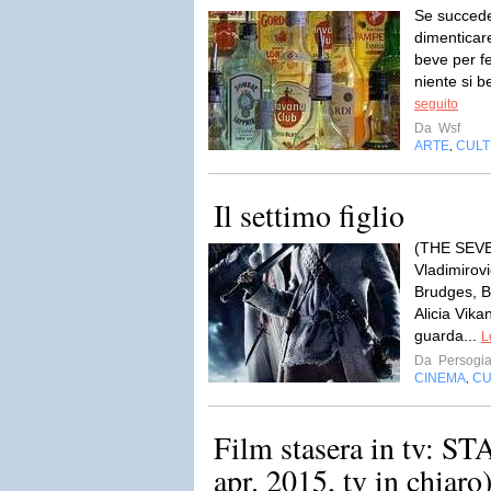
Se succede
dimenticare
beve per f
niente si b
seguito
Da
Wsf
ARTE
CUL
,
Il settimo figlio
(THE SEVE
Vladimirov
Brudges, B
Alicia Vika
guarda...
L
Da
Persogia
CINEMA
CU
,
Film stasera in tv: 
apr. 2015, tv in chiaro