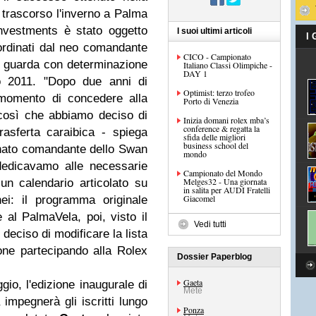
trascorso l'inverno a Palma
nvestments è stato oggetto
I suoi ultimi articoli
I
oordinati dal neo comandante
CICO - Campionato
 guarda con determinazione
Italiano Classi Olimpiche -
DAY 1
io 2011. "Dopo due anni di
Optimist: terzo trofeo
il momento di concedere alla
Porto di Venezia
così che abbiamo deciso di
Inizia domani rolex mba’s
conference & regatta la
trasferta caraibica - spiega
sfida delle migliori
business school del
nato comandante dello Swan
mondo
dedicavamo alle necessarie
Campionato del Mondo
Melges32 - Una giornata
un calendario articolato su
in salita per AUDI Fratelli
Giacomel
ei: il programma originale
 al PalmaVela, poi, visto il
Vedi tutti
 deciso di modificare la lista
ione partecipando alla Rolex
Dossier Paperblog
Gaeta
gio, l'edizione inaugurale di
Mete
 impegnerà gli iscritti lungo
Ponza