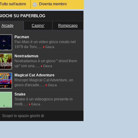
Tutto sull'autore
Diventa membro
 GIOCHI SU PAPERBLOG
Arcade
Casino'
Rompicapo
Pacman
Pac-Man é un video gioco creato nel
1979 da Toru......
Gioca
Nostradamus
Nostradamus è un gioco " shoot them
up" con una......
Gioca
Magical Cat Adventure
Riscopri Magical Cat Adventure, un
gioco d'arcade......
Gioca
Snake
Snake è un videogioco presente in
molti......
Gioca
Scopri lo spazio giochi di