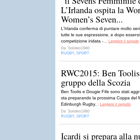
“il Sevens Femminile d
L’Irlanda ospita la Wo
Women’s Seven...
L'Irlanda conferma di puntare molto ser
tutte le sue espressione, e dopo essers
competizione iridata -...
Leggere il seguito
Da
Soloteo1980
RUGBY
SPORT
,
RWC2015: Ben Toolis 
gruppo della Scozia
Ben Toolis e Dougie Fife sono stati aggr
sta preparando la prossima Coppa del M
Edinburgh Rugby...
Leggere il seguito
Da
Soloteo1980
RUGBY
SPORT
,
Icardi si prepara alla 