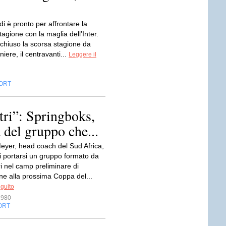
i è pronto per affrontare la
agione con la maglia dell’Inter.
chiuso la scorsa stagione da
ere, il centravanti...
Leggere il
ORT
tri”: Springboks,
 del gruppo che...
yer, head coach del Sud Africa,
i portarsi un gruppo formato da
i nel camp preliminare di
ne alla prossima Coppa del...
eguito
1980
ORT