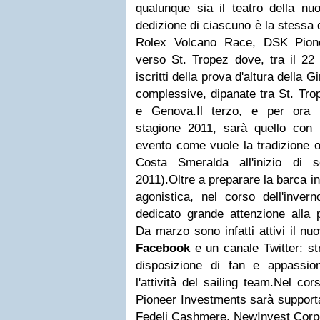
qualunque sia il teatro della nu
dedizione di ciascuno è la stessa d
Rolex Volcano Race, DSK Pione
verso St. Tropez dove, tra il 22 
iscritti della prova d'altura della 
complessive, dipanate tra St. Trop
e Genova.
Il terzo, e per ora 
stagione 2011, sarà quello con
evento come vuole la tradizione o
Costa Smeralda all'inizio di 
2011).
Oltre a preparare la barca i
agonistica, nel corso dell'inve
dedicato grande attenzione alla p
Da marzo sono infatti attivi il nu
Facebook
e un canale Twitter: st
disposizione di fan e appassio
l'attività del sailing team.
Nel cor
Pioneer Investments sarà support
Fedeli Cashmere, NewInvest Corp