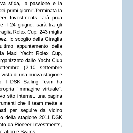
ova sfida, la passione e la
ei primi giorni".
Terminata la
er Investments farà prua
e il 24 giugno, sarà tra gli
Giraglia Rolex Cup: 243 miglia
ez, lo scoglio della Giraglia
ultimo appuntamento della
 la Maxi Yacht Rolex Cup,
rganizzato dallo Yacht Club
settembre (2-10 settembre
n vista di una nuova stagione
rno il DSK Sailing Team ha
ropria "immagine virtuale".
ovo sito internet, una pagina
rumenti che il team mette a
nati per seguire da vicino
so della stagione 2011 DSK
ato da Pioneer Investments,
oration e Swims.