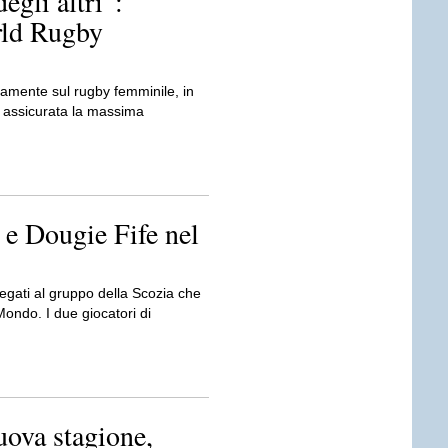
egli altri”:
rld Rugby
iamente sul rugby femminile, in
i assicurata la massima
e Dougie Fife nel
egati al gruppo della Scozia che
ondo. I due giocatori di
nuova stagione,