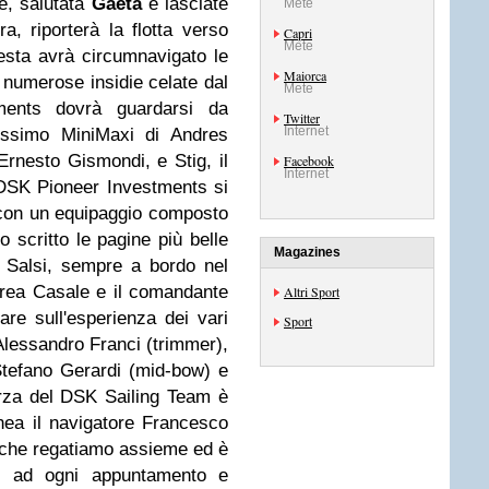
he, salutata
Gaeta
e lasciate
Mete
a, riporterà la flotta verso
Capri
Mete
uesta avrà circumnavigato le
Maiorca
e numerose insidie celate dal
Mete
ments dovrà guardarsi da
Twitter
Internet
cissimo MiniMaxi di Andres
Ernesto Gismondi, e Stig, il
Facebook
Internet
DSK Pioneer Investments si
 con un equipaggio composto
o scritto le pagine più belle
Magazines
o Salsi, sempre a bordo nel
drea Casale e il comandante
Altri Sport
are sull'esperienza dei vari
Sport
Alessandro Franci (trimmer),
Stefano Gerardi (mid-bow) e
rza del DSK Sailing Team è
nea il navigatore Francesco
i che regatiamo assieme ed è
, ad ogni appuntamento e