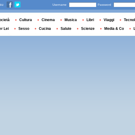
 su
Username
Password
ocietà
Cultura
Cinema
Musica
Libri
Viaggi
Tecnol
er Lei
Sesso
Cucina
Salute
Scienze
Media & Co