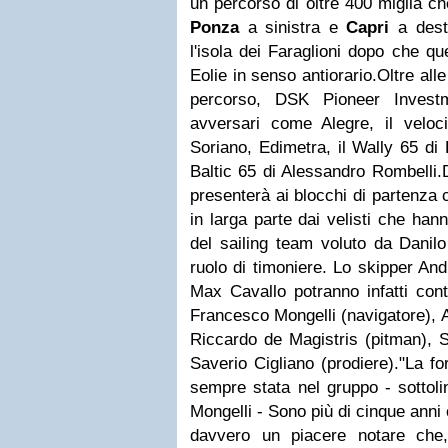
un percorso di oltre 400 miglia c
Ponza
a sinistra e
Capri
a destr
l'isola dei Faraglioni dopo che q
Eolie in senso antiorario.
Oltre all
percorso, DSK Pioneer Invest
avversari come Alegre, il velo
Soriano, Edimetra, il Wally 65 di 
Baltic 65 di Alessandro Rombelli.
presenterà ai blocchi di partenza
in larga parte dai velisti che hann
del sailing team voluto da Danil
ruolo di timoniere. Lo skipper An
Max Cavallo potranno infatti cont
Francesco Mongelli (navigatore), 
Riccardo de Magistris (pitman), 
Saverio Cigliano (prodiere).
"La fo
sempre stata nel gruppo - sottoli
Mongelli - Sono più di cinque ann
davvero un piacere notare che