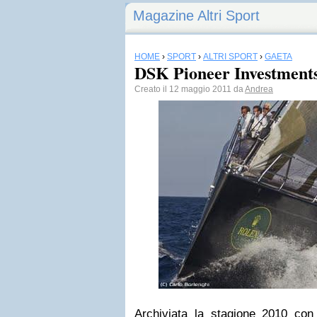
Magazine Altri Sport
HOME
›
SPORT
›
ALTRI SPORT
›
GAETA
DSK Pioneer Investments
Creato il 12 maggio 2011 da
Andrea
Archiviata la stagione 2010 con 