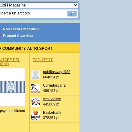
Non ancora membro?
Proponi il tuo blog
A COMMUNITY ALTRI SPORT
AUTORE DEL
TOP UTENTI
ORNO
pablitosway1983
604854 pt
Corrintoscana
489198 pt
vesuviolive
445069 pt
psyinthekitchen
Basketcaffe
378351 pt