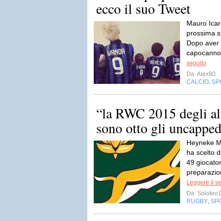
ecco il suo Tweet
Mauro Icard
prossima st
Dopo aver 
capocannoni
seguito
Da
Alex80
CALCIO
SP
,
“la RWC 2015 degli al
sono otto gli uncapped
Heyneke Me
ha scelto d
49 giocator
preparazio
Leggere il s
Da
Soloteo
RUGBY
SP
,