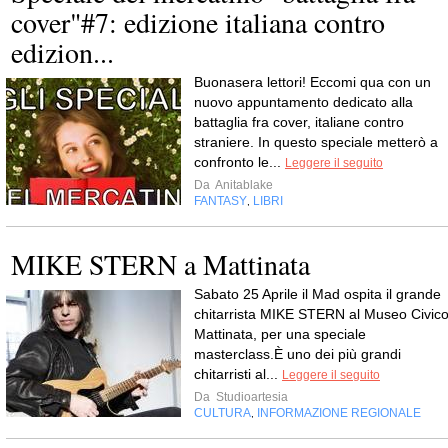
cover"#7: edizione italiana contro
edizion...
Buonasera lettori! Eccomi qua con un
nuovo appuntamento dedicato alla
battaglia fra cover, italiane contro
straniere. In questo speciale metterò a
confronto le...
Leggere il seguito
Da
Anitablake
FANTASY
LIBRI
,
MIKE STERN a Mattinata
Sabato 25 Aprile il Mad ospita il grande
chitarrista MIKE STERN al Museo Civic
Mattinata, per una speciale
masterclass.È uno dei più grandi
chitarristi al...
Leggere il seguito
Da
Studioartesia
CULTURA
INFORMAZIONE REGIONALE
,