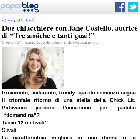
HOME
›
CULTURA
Due chiacchiere con Jane Costello, autrice
di “Tre amiche e tanti guai!”
Creato il 14 maggio 2015 da
Spaginando
@Spaginando
Irriverente, esilarante, trendy: questo romanzo segna
il trionfale ritorno di una stella della Chick Lit.
Potevamo perdere l'occasione per qualche
“domandina”?
Tacco 12 o stivali?
Stivali.
La caratteristica migliore in una donna e la