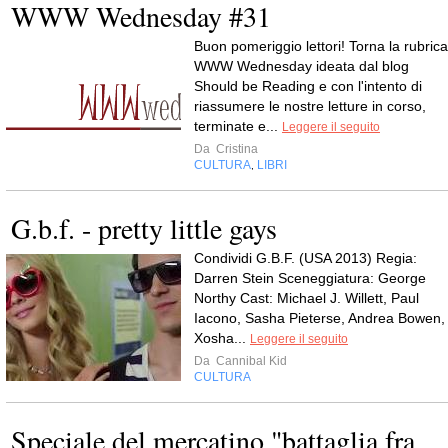
WWW Wednesday #31
Buon pomeriggio lettori! Torna la rubrica
WWW Wednesday ideata dal blog
Should be Reading e con l'intento di
riassumere le nostre letture in corso,
terminate e...
Leggere il seguito
Da
Cristina
CULTURA
LIBRI
,
G.b.f. - pretty little gays
Condividi G.B.F. (USA 2013) Regia:
Darren Stein Sceneggiatura: George
Northy Cast: Michael J. Willett, Paul
Iacono, Sasha Pieterse, Andrea Bowen,
Xosha...
Leggere il seguito
Da
Cannibal Kid
CULTURA
Speciale del mercatino "battaglia fra