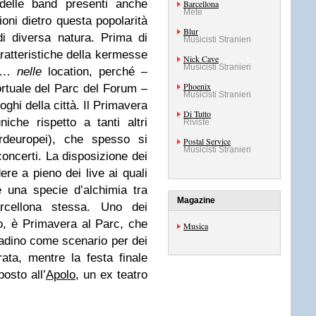
delle band presenti anche
Barcellona
Mete
ioni dietro questa popolarità
Blur
i diversa natura. Prima di
Musicisti Stranieri
aratteristiche della kermesse
Nick Cave
Musicisti Stranieri
zi…
nelle
location, perché –
Phoenix
ortuale del Parc del Forum –
Musicisti Stranieri
uoghi della città. Il Primavera
Di Tutto
iche rispetto a tanti altri
Riviste
nordeuropei), che spesso si
Postal Service
Musicisti Stranieri
concerti. La disposizione dei
re a pieno dei live ai quali
 una specie d’alchimia tra
Magazine
arcellona stessa. Uno dei
o, è Primavera al Parc, che
Musica
tadino come scenario per dei
ata, mentre la festa finale
osto all’
Apolo
, un ex teatro