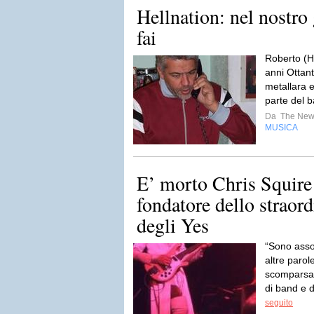
Hellnation: nel nostro 
fai
Roberto (He
anni Ottan
metallara e
parte del b
Da
The New
MUSICA
E’ morto Chris Squire 
fondatore dello straor
degli Yes
“Sono asso
altre parole
scomparsa
di band e d
seguito