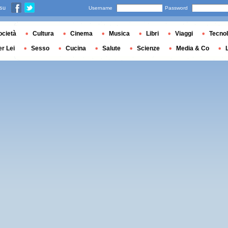
 su
Username
Password
ocietà
Cultura
Cinema
Musica
Libri
Viaggi
Tecnol
er Lei
Sesso
Cucina
Salute
Scienze
Media & Co