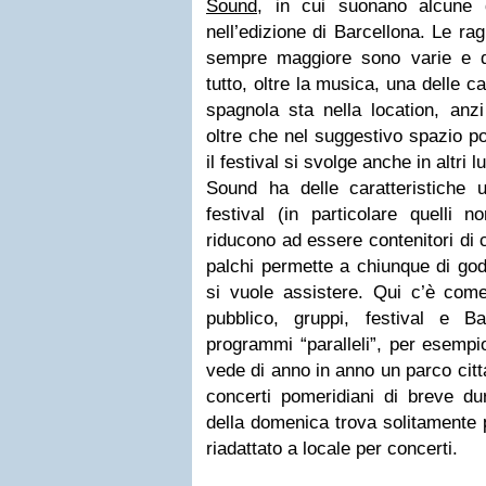
Sound
, in cui suonano alcune 
nell’edizione di Barcellona. Le rag
sempre maggiore sono varie e d
tutto, oltre la musica, una delle c
spagnola sta nella location, an
oltre che nel suggestivo spazio p
il festival si svolge anche in altri l
Sound ha delle caratteristiche un
festival (in particolare quelli 
riducono ad essere contenitori di 
palchi permette a chiunque di gode
si vuole assistere. Qui c’è come
pubblico, gruppi, festival e B
programmi “paralleli”, per esempi
vede di anno in anno un parco cit
concerti pomeridiani di breve dur
della domenica trova solitamente p
riadattato a locale per concerti.