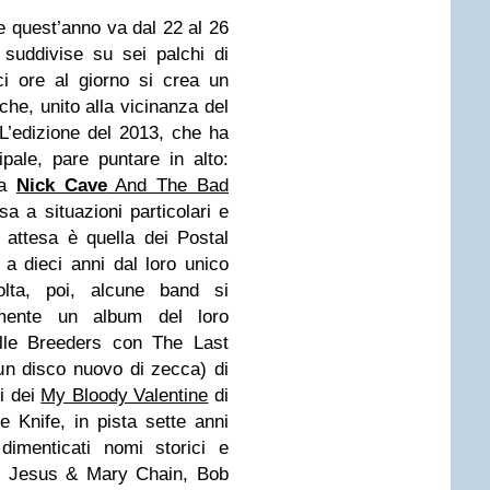
che quest’anno va dal 22 al 26
suddivise su sei palchi di
ci ore al giorno si crea un
che, unito alla vicinanza del
L’edizione del 2013, che ha
ale, pare puntare in alto:
a
Nick Cave
And The Bad
a a situazioni particolari e
 attesa è quella dei Postal
a dieci anni dal loro unico
ta, poi, alcune band si
mente un album del loro
delle Breeders con The Last
n un disco nuovo di zecca) di
i dei
My Bloody Valentine
di
 Knife, in pista sette anni
imenticati nomi storici e
 i Jesus & Mary Chain, Bob