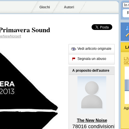
Giochi
Autori
 Primavera Sound
eNewNoiseIt
L
Vedi articolo originale
L'
Segnala un abuso
GI
A proposito dell'autore
Agi
The New Noise
78016
condivisioni