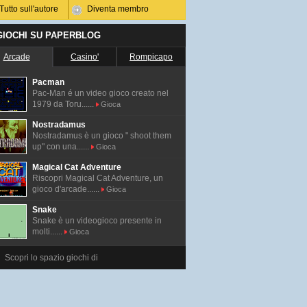
Tutto sull'autore
Diventa membro
 GIOCHI SU PAPERBLOG
Arcade
Casino'
Rompicapo
Pacman
Pac-Man é un video gioco creato nel
1979 da Toru......
Gioca
Nostradamus
Nostradamus è un gioco " shoot them
up" con una......
Gioca
Magical Cat Adventure
Riscopri Magical Cat Adventure, un
gioco d'arcade......
Gioca
Snake
Snake è un videogioco presente in
molti......
Gioca
Scopri lo spazio giochi di