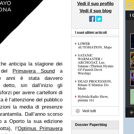
Vedi il suo profilo
Vedi il suo blog
I
I suoi ultimi articoli
LOWER
AUTOMATION, Maps
SATANIC
WARMASTER /
ARCHGOAT, Lux
e anticipa la stagione dei
Satanae (Thirteen Hymns
Of Finnish Devil
a del
Primavera Sound
a
Worship)
e anni è stata davvero
DEAD PROCESSION,
Rituais E Mantras Do
etto, sin dall’inizio gli
Medo
forzi per avere cartelloni di
Hybrida Radio Show,
a è l’attenzione del pubblico
puntata 161
izioni la media di presenze
Vedi tutti
uarantamila. Dall’anno scorso
do a Oporto la sua edizione
Dossier Paperblog
tta), l’
Optimus Primavera