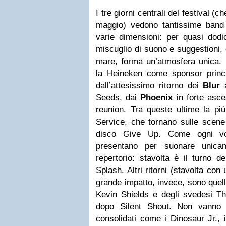
I tre giorni centrali del festival (
maggio) vedono tantissime band 
varie dimensioni: per quasi dodi
miscuglio di suono e suggestioni, 
mare, forma un’atmosfera unica. 
la Heineken come sponsor princip
dall’attesissimo ritorno dei
Blur
Seeds
, dai
Phoenix
in forte asces
reunion. Tra queste ultime la più
Service, che tornano sulle scene 
disco Give Up. Come ogni vol
presentano per suonare unica
repertorio: stavolta è il turno 
Splash. Altri ritorni (stavolta co
grande impatto, invece, sono quell
Kevin Shields e degli svedesi The
dopo Silent Shout. Non vanno d
consolidati come i Dinosaur Jr.,