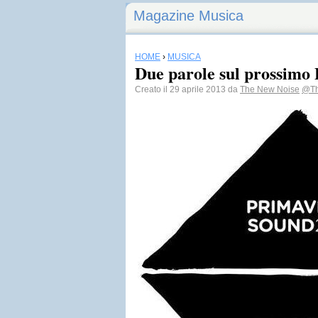
Magazine Musica
HOME
›
MUSICA
Due parole sul prossimo
Creato il 29 aprile 2013 da
The New Noise
@Th