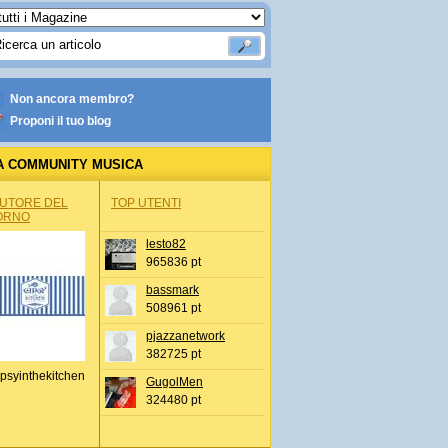
Non ancora membro?
Proponi il tuo blog
A COMMUNITY MUSICA
AUTORE DEL
TOP UTENTI
ORNO
lesto82
965836 pt
bassmark
508961 pt
pjazzanetwork
382725 pt
psyinthekitchen
GugolMen
324480 pt