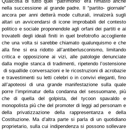
Qualcosa di tutto quel “patrimonio” era rimasto anche
nella successione al grande padre. Il “partito- giornale”
ancora per anni detterà mode culturali, innalzerà sugli
altari un avvicendarsi di icone improbabili del contesto
politico e sociale proponendole agli orfani dei partiti e ai
trovatelli degli ideali finiti in quel brefotrofio accogliente
che una volta si sarebbe chiamato qualunquismo e che
alla fine si era ridotto all’antiberlusconismo, limitando
critica e opposizione ai vizi, alle patologie denunciate
dalla moglie stanca di tradimenti, ripetendo l’ostensione
di squallide conversazioni e le ricostruzioni di acrobazie
e travestimenti su letti celebri o in convivi eleganti, fino
all’apoteosi di una grande manifestazione sulla quale
porre l’imprimatur della condanna del sessuomane, più
che di quella del golpista, del tycoon spavaldo e
monopolista più che del promoter di leggi ad personam e
della privatizzazione della rappresentanza e della
Costituzione. Ma d’altra parte si parla di un quotidiano
proprietario, sulla cui indipendenza si possono sollevare