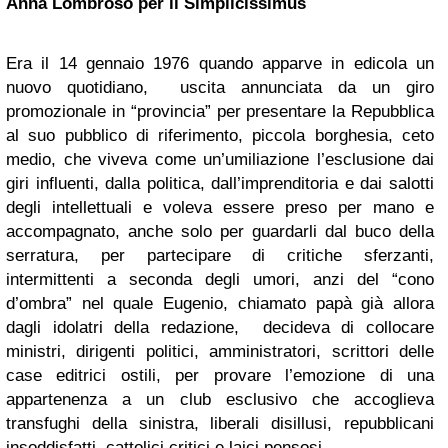
Anna Lombroso per il Simplicissimus
Era il 14 gennaio 1976 quando apparve in edicola un
nuovo quotidiano, uscita annunciata da un giro
promozionale in “provincia” per presentare la Repubblica
al suo pubblico di riferimento, piccola borghesia, ceto
medio, che viveva come un’umiliazione l’esclusione dai
giri influenti, dalla politica, dall’imprenditoria e dai salotti
degli intellettuali e voleva essere preso per mano e
accompagnato, anche solo per guardarli dal buco della
serratura, per partecipare di critiche sferzanti,
intermittenti a seconda degli umori, anzi del “cono
d’ombra” nel quale Eugenio, chiamato papà già allora
dagli idolatri della redazione, decideva di collocare
ministri, dirigenti politici, amministratori, scrittori delle
case editrici ostili, per provare l’emozione di una
appartenenza a un club esclusivo che accoglieva
transfughi della sinistra, liberali disillusi, repubblicani
insoddisfatti, cattolici critici e laici pensosi.