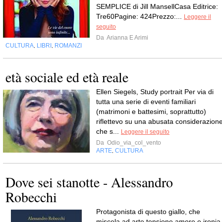
SEMPLICE di Jill MansellCasa Editrice:
Tre60Pagine: 424Prezzo:...
Leggere il
seguito
Da
Arianna E Arimi
CULTURA
LIBRI
ROMANZI
,
,
età sociale ed età reale
Ellen Siegels, Study portrait Per via di
tutta una serie di eventi familiari
(matrimoni e battesimi, soprattutto)
riflettevo su una abusata considerazion
che s...
Leggere il seguito
Da
Odio_via_col_vento
ARTE
CULTURA
,
Dove sei stanotte - Alessandro
Robecchi
Protagonista di questo giallo, che
miscela ad arte tensione amore e ironia