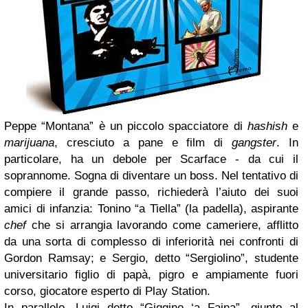
Peppe “Montana” è un piccolo spacciatore di
hashish
e
marijuana
, cresciuto a pane e film di
gangster
. In
particolare, ha un debole per Scarface - da cui il
soprannome. Sogna di diventare un boss. Nel tentativo di
compiere il grande passo, richiederà l’aiuto dei suoi
amici di infanzia: Tonino “a Tiella” (la padella), aspirante
chef
che si arrangia lavorando come cameriere, afflitto
da una sorta di complesso di inferiorità nei confronti di
Gordon Ramsay; e Sergio, detto “Sergiolino”, studente
universitario figlio di papà, pigro e ampiamente fuori
corso, giocatore esperto di Play Station.
In parallelo, Luigi detto “Giggino ‘a Faina”, giunto al