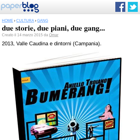
HOME
›
CULTURA
›
GANG
due storie, due piani, due gang...
Creato il 14 marzo 2015 da
Omar
2013, Valle Caudina e dintorni (Campania).