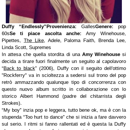
Duffy
“Endlessly”
Provenienza:
Galles
Genere:
pop
60s
Se ti piace ascolta anche:
Amy Winehouse,
Pipettes,
The Like
, Adele, Paloma Faith, Brenda Lee,
Linda Scott, Supremes
In attesa che quella stordita di una
Amy Winehouse
si
decida a tirare fuori finalmente un seguito al capolavoro
“
Back to black
” (2006), Duffy con il seguito dell'ottimo
"Rockferry" va in scioltezza a sedersi sul trono del pop
retrò ammazzando qualunque tipo di concorrenza con
questo nuovo album scritto in collaborazione con lo
storico Albert Hammond (padre del chitarrista degli
Strokes).
“My boy” inzia pop e leggera, tutto bene ok, ma è con la
stupenda “Too hurt to dance” che si inizia a fare davvero
sul serio. I ritmi si fanno rallentati ed è questa la Duffy