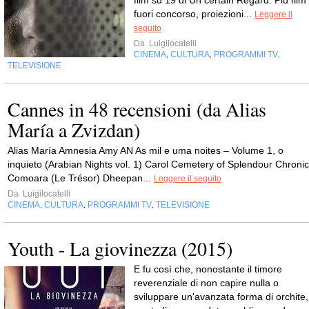
film su 19 di Un certain Regard. Più film
fuori concorso, proiezioni...
Leggere il
seguito
Da
Luigilocatelli
CINEMA
CULTURA
PROGRAMMI TV
,
,
,
TELEVISIONE
Cannes in 48 recensioni (da Alias
María a Zvizdan)
Alias María Amnesia Amy AN As mil e uma noites – Volume 1, o
inquieto (Arabian Nights vol. 1) Carol Cemetery of Splendour Chronic
Comoara (Le Trésor) Dheepan...
Leggere il seguito
Da
Luigilocatelli
CINEMA
CULTURA
PROGRAMMI TV
TELEVISIONE
,
,
,
Youth - La giovinezza (2015)
E fu così che, nonostante il timore
reverenziale di non capire nulla o
sviluppare un'avanzata forma di orchite,