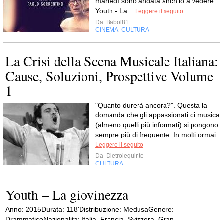
martedì sono andata anch'io a vedere
Youth - La...
Leggere il seguito
Da
Babol81
CINEMA
CULTURA
,
La Crisi della Scena Musicale Italiana:
Cause, Soluzioni, Prospettive Volume
1
"Quanto durerà ancora?". Questa la
domanda che gli appassionati di musica
(almeno quelli più informati) si pongono
sempre più di frequente. In molti ormai..
Leggere il seguito
Da
Dietrolequinte
CULTURA
Youth – La giovinezza
Anno: 2015Durata: 118'Distribuzione: MedusaGenere:
DrammaticoNazionalita: Italia, Francia, Svizzera, Gran