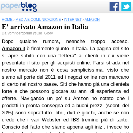
HOME
›
MEDIA E COMUNICAZIONE
›
INTERNET
›
AMAZON
E' arrivato Amazon in Italia
Da
Vomitoergorum
@Old_Glory
Dopo qualche rumors, neanche troppo acceso,
Amazon
.it
è finalmente giunto in Italia. La pagina del sito
si apre subito con una "lettera" ai clienti in cui viene
presentato il sito per gli acquisti online. Farsi strada nel
nostro mercato non è cosa semplicissima, visto che
siamo all porte del 2011 ed i negozi online non mancano
di certo nel nostro paese. Siti che hanno già una clientela
forte e che possono giocare su anni di esperienza ed
offerte. Navigando un po' su Amzon ho notato che i
prodotti in pronta consegna ed a buoni prezzi (sconti del
30%) sono soprattutto libri, dvd e giochi, anche se non
credo che i vari
Webster
ed
IBS
tremino più di tanto.
Conscio del fatto che siamo appena agli inizi, invece ho