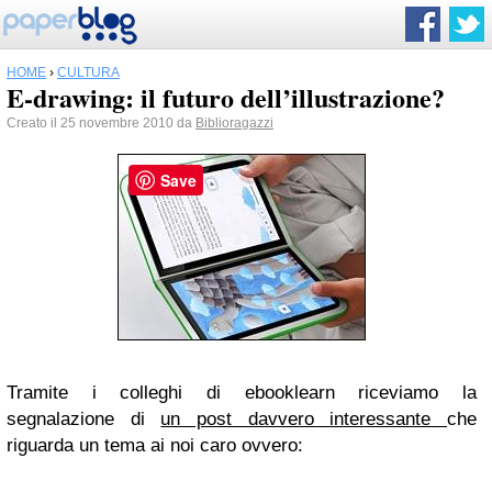
HOME
›
CULTURA
E-drawing: il futuro dell’illustrazione?
Creato il 25 novembre 2010 da
Biblioragazzi
Save
Tramite i colleghi di ebooklearn riceviamo la
segnalazione di
un post davvero interessante
che
riguarda un tema ai noi caro ovvero: