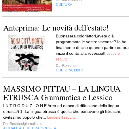
Da
Masedomani
CULTURA
Anteprima: Le novità dell'estate!
Buonasera colorlettori,avete già
programmato le vostre vacanze? Io ho
finalmente deciso quando partire ed ora
inizia il conto alla rovescia!!
Leggere il
seguito
Da
Roryone
CULTURA
LIBRI
,
MASSIMO PITTAU – LA LINGUA
ETRUSCA Grammatica e Lessico
I N T R O D U Z I O N E Area ed epoca di diffusione della lingua
etrusca§ 1. La lingua etrusca è quella che parlavano gli Etruschi,
civilissimo popolo che...
Leggere il seguito
Da
Rosebudgiornalismo
ATTUALITÀ
CULTURA
SOCIETÀ
,
,