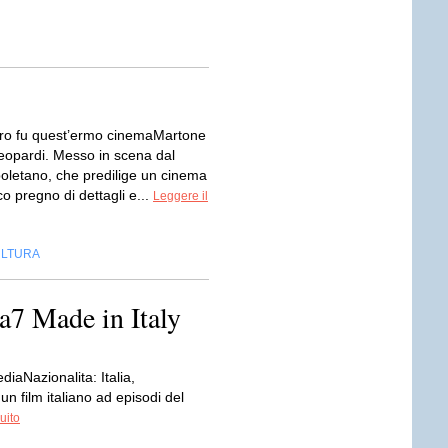
ro fu quest’ermo cinemaMartone
eopardi. Messo in scena dal
poletano, che predilige un cinema
o pregno di dettagli e...
Leggere il
LTURA
La7 Made in Italy
aNazionalita: Italia,
n film italiano ad episodi del
uito