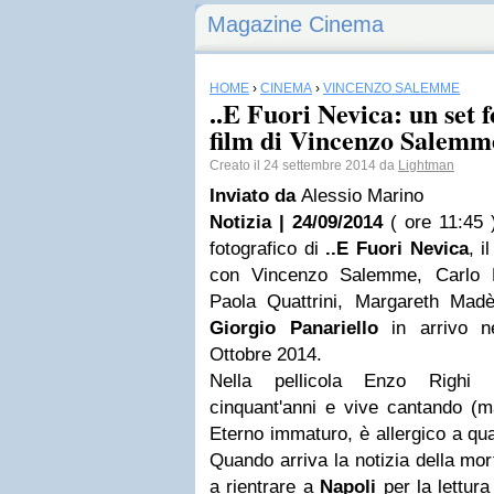
Magazine Cinema
HOME
›
CINEMA
›
VINCENZO SALEMME
..E Fuori Nevica: un set 
film di Vincenzo Salemm
Creato il 24 settembre 2014 da
Lightman
Inviato da
Alessio Marino
Notizia | 24/09/2014
( ore 11:45 
fotografico di
..E Fuori Nevica
, i
con Vincenzo Salemme, Carlo 
Paola Quattrini, Margareth Mad
Giorgio Panariello
in arrivo n
Ottobre 2014.
Nella pellicola Enzo Righi
cinquant'anni e vive cantando (ma
Eterno immaturo, è allergico a qual
Quando arriva la notizia della mor
a rientrare a
Napoli
per la lettur