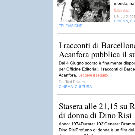
mondo, ha f
il seguito
Da
Luigiloca
CINEMA
CU
,
TELEVISIONE
I racconti di Barcellon
Acanfora pubblica il 
Dal 4 Giugno scorso è finalmente disponib
per Officine Editoriali, I racconti di Bar
Acanfora.
Leggere il seguito
Da
Taxi Drivers
CINEMA
CULTURA
,
Stasera alle 21,15 su
di donna di Dino Risi
Anno: 1974Durata: 102'Genere: Drammat
Dino RisiProfumo di donna è un film del 