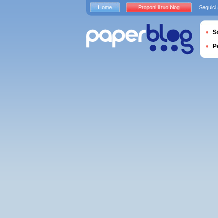
Home
Proponi il tuo blog
Seguici
S
P