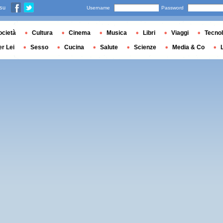
 su
Username
Password
ocietà
Cultura
Cinema
Musica
Libri
Viaggi
Tecnol
er Lei
Sesso
Cucina
Salute
Scienze
Media & Co