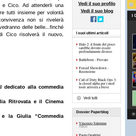
Vedi il suo profilo
no e Cico. Ad attenderli una
Vedi il suo blog
re tutti insieme per volontà
I
convivenza non si rivelerà
 vedranno delle belle...finché
I suoi ultimi articoli
i Cico risolverà il nuovo,
Halo 2: il finale del gioco
sarebbe dovuto essere
profondamente diverso
Battleborn - Provato
Forced Showdown -
Recensione
Call of Duty Black Ops 3:
la closed alpha per i mod
al dedicato alla commedia
tools arriverà a breve
Vedi tutti
lia Ritrovata e il Cinema
Dossier Paperblog
i e la Giulia “Commedia
Vincenzo Salemme
Attori
Paola Quattrini