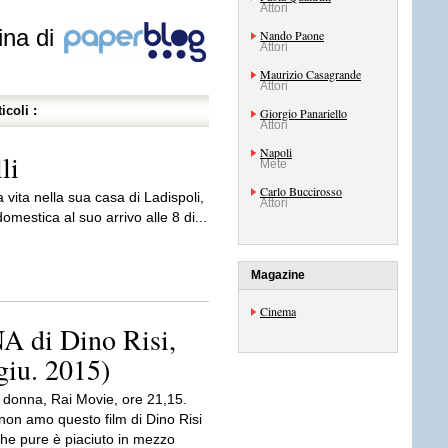
Attori
ina di
Nando Paone
Attori
Maurizio Casagrande
Attori
icoli :
Giorgio Panariello
Attori
Napoli
li
Mete
Carlo Buccirosso
 vita nella sua casa di Ladispoli,
Attori
domestica al suo arrivo alle 8 di...
Magazine
Cinema
di Dino Risi,
giu. 2015)
 donna, Rai Movie, ore 21,15.
non amo questo film di Dino Risi
che pure è piaciuto in mezzo