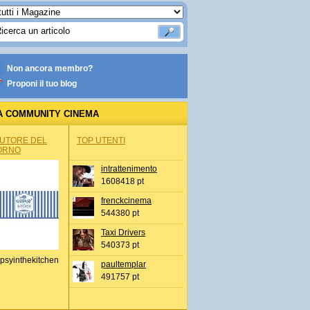
Non ancora membro?
Proponi il tuo blog
A COMMUNITY CINEMA
AUTORE DEL
TOP UTENTI
ORNO
intrattenimento
1608418 pt
frenckcinema
544380 pt
Taxi Drivers
540373 pt
psyinthekitchen
paultemplar
491757 pt