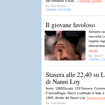
dal romanzo Il buio ...
Leggere il seguito
Da
Taxi Drivers
CINEMA
CULTURA
,
Il giovane favoloso
Sempre ca
racconta L
regista na
ottocentesc
seguito
Da
Ussy77
CINEMA
CU
,
Stasera alle 22,40 su 
di Nanni Loy
Anno: 1965Durata: 125'Genere: Commedi
FranciaRegia: Nanni LoyMade in Italy è u
1965, diretto da Nanni Loy.
Leggere il seg
Da
Taxi Drivers