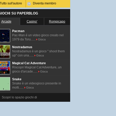
Tutto sull'autore
Diventa membro
 GIOCHI SU PAPERBLOG
Arcade
Casino'
Rompicapo
Pacman
Pac-Man é un video gioco creato nel
1979 da Toru......
Gioca
Nostradamus
Nostradamus è un gioco " shoot them
up" con una......
Gioca
Magical Cat Adventure
Riscopri Magical Cat Adventure, un
gioco d'arcade......
Gioca
Snake
Snake è un videogioco presente in
molti......
Gioca
Scopri lo spazio giochi di