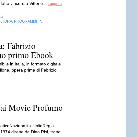
atto vincere a Vittorio...
Leggere
telli
LTURA
PROGRAMMI TV
,
,
a: Fabrizio
suo primo Ebook
ile in Italia, in formato digitale
cellona, opera prima di Fabrizio
 Rai Movie Profumo
icoNazionalita: ItaliaRegia:
1974 diretto da Dino Risi, tratto