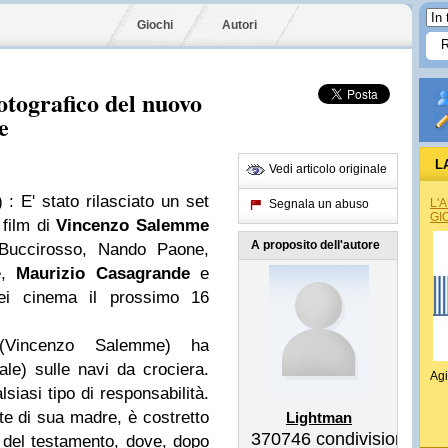
Giochi
Autori
fotografico del nuovo
e
L
Vedi articolo originale
)
: E' stato rilasciato un set
L'
Segnala un abuso
GI
l film di
Vincenzo Salemme
A proposito dell'autore
Buccirosso, Nando Paone,
è,
Maurizio Casagrande
e
ei cinema il prossimo 16
 (Vincenzo Salemme) ha
le) sulle navi da crociera.
Agi
siasi tipo di responsabilità.
te di sua madre, è costretto
Lightman
370746
condivisioni
a del testamento, dove, dopo