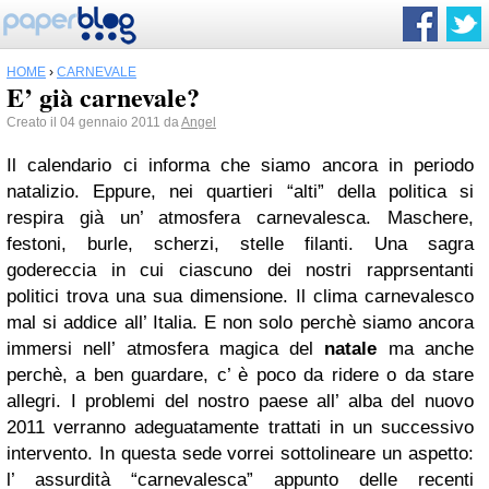
HOME
›
CARNEVALE
E’ già carnevale?
Creato il 04 gennaio 2011 da
Angel
Il calendario ci informa che siamo ancora in periodo
natalizio. Eppure, nei quartieri “alti” della politica si
respira già un’ atmosfera carnevalesca. Maschere,
festoni, burle, scherzi, stelle filanti. Una sagra
godereccia in cui ciascuno dei nostri rapprsentanti
politici trova una sua dimensione. Il clima carnevalesco
mal si addice all’ Italia. E non solo perchè siamo ancora
immersi nell’ atmosfera magica del
natale
ma anche
perchè, a ben guardare, c’ è poco da ridere o da stare
allegri. I problemi del nostro paese all’ alba del nuovo
2011 verranno adeguatamente trattati in un successivo
intervento. In questa sede vorrei sottolineare un aspetto:
l’ assurdità “carnevalesca” appunto delle recenti