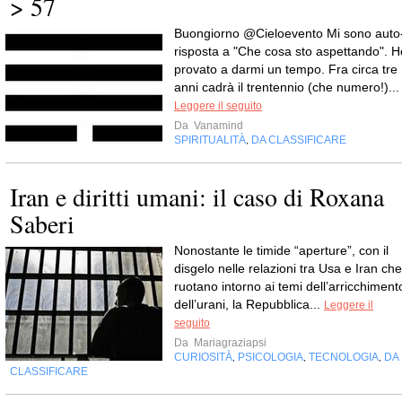
> 57
Buongiorno @Cieloevento Mi sono auto
risposta a "Che cosa sto aspettando". H
provato a darmi un tempo. Fra circa tre
anni cadrà il trentennio (che numero!)...
Leggere il seguito
Da
Vanamind
SPIRITUALITÀ
DA CLASSIFICARE
,
Iran e diritti umani: il caso di Roxana
Saberi
Nonostante le timide “aperture”, con il
disgelo nelle relazioni tra Usa e Iran che
ruotano intorno ai temi dell’arricchiment
dell’urani, la Repubblica...
Leggere il
seguito
Da
Mariagraziapsi
CURIOSITÀ
PSICOLOGIA
TECNOLOGIA
DA
,
,
,
CLASSIFICARE