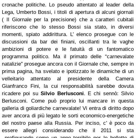
cronache politiche. Lo pseudo attentato al leader della
Lega, Umberto Bossi, i titoli di apertura di alcuni giornali
( Il Giornale per la precisione) che a caratteri cubitali
riferiscono che lo stesso Bossi sia stato, in diversi
momenti, spiato addirittura. L’ elenco prosegue con le
discussioni da bar dei finiani, oscillanti tra le vaghe
ambizioni di potere e le fatuità di un fantomatico
programma politico. Ma il primato delle “carnevalate
natalizie” prosegue ancora con il Giornale che, sempre in
prima pagina, ha svelato e ipotizzato le dinamiche di un
velleitario attentato al presidente della Camera
Gianfranco Fini, la cui responsabilità sarebbe dovuta
ricadere poi su
Silvio Berlusconi
. E chi sennò: Silvio
Berlusconi. Come può proprio lui mancare in questa
galleria di goliardiche carnevalate! Vi entra di diritto dopo
aver ancora di più legato le sorti economico-energetiche
del nostro paese alla Russia. Per inciso, c’ è poco da
essere allegri considerando che il 2011 si sta
prefigurando come un anno terribile per le bollette di