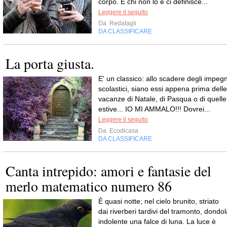
corpo. E chi non lo è ci definisce...
Leggere il seguito
Da
Redatagli
DA CLASSIFICARE
La porta giusta.
E' un classico: allo scadere degli impegn
scolastici, siano essi appena prima delle
vacanze di Natale, di Pasqua o di quelle
estive... IO MI AMMALO!!! Dovrei...
Leggere il seguito
Da
Ecodicasa
DA CLASSIFICARE
Canta intrepido: amori e fantasie del
merlo matematico numero 86
È quasi notte; nel cielo brunito, striato
dai riverberi tardivi del tramonto, dondol
indolente una falce di luna. La luce è