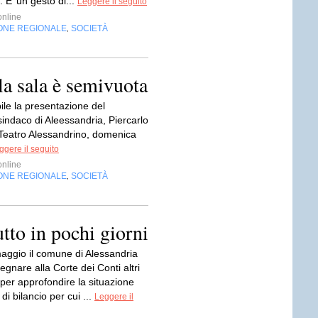
 E’ un gesto di...
Leggere il seguito
nline
ONE REGIONALE
SOCIETÀ
,
la sala è semivuota
ile la presentazione del
indaco di Aleessandria, Piercarlo
 Teatro Alessandrino, domenica
ggere il seguito
nline
ONE REGIONALE
SOCIETÀ
,
utto in pochi giorni
maggio il comune di Alessandria
gnare alla Corte dei Conti altri
per approfondire la situazione
di bilancio per cui ...
Leggere il