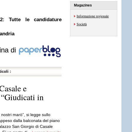
Magazines
Informazione regionale
12: Tutte le candidature
Società
sandria
ina di
icoli :
 Casale e
“Giudicati in
 nostri marò”, si legge sullo
appeso dalla balconata del piano
Palazzo San Giorgio di Casale