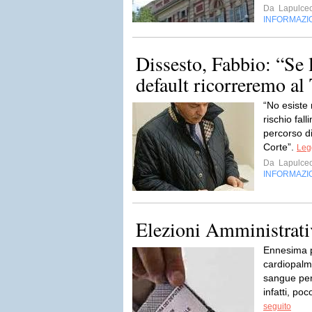
Da
Lapulceo
INFORMAZI
Dissesto, Fabbio: “Se 
default ricorreremo al 
“No esiste
rischio fal
percorso di
Corte”.
Legg
Da
Lapulceo
INFORMAZI
Elezioni Amministrati
Ennesima pr
cardiopalma 
sangue per 
infatti, po
seguito