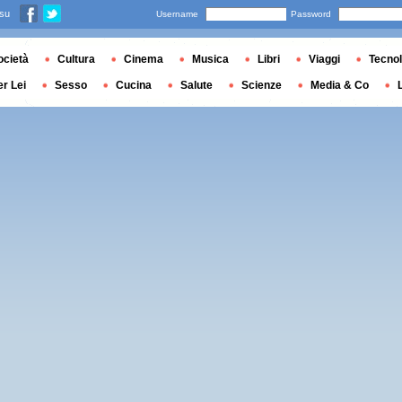
 su
Username
Password
ocietà
Cultura
Cinema
Musica
Libri
Viaggi
Tecnol
er Lei
Sesso
Cucina
Salute
Scienze
Media & Co