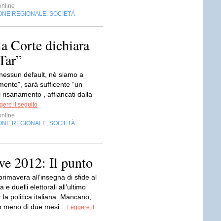
nline
ONE REGIONALE
SOCIETÀ
,
la Corte dichiara
Tar”
 nessun default, nè siamo a
limento”, sarà sufficente “un
 risanamento , affiancati dalla
ere il seguito
nline
ONE REGIONALE
SOCIETÀ
,
ve 2012: Il punto
imavera all’insegna di sfide al
e duelli elettorali all’ultimo
la politica italiana. Mancano,
co meno di due mesi...
Leggere il