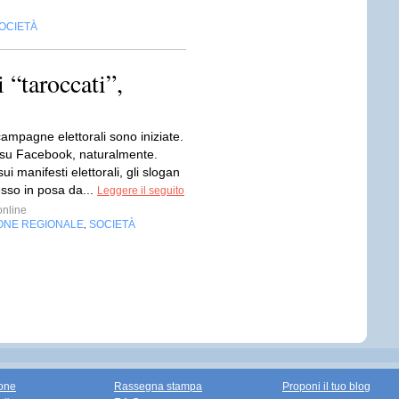
OCIETÀ
 “taroccati”,
ampagne elettorali sono iniziate.
su Facebook, naturalmente.
ui manifesti elettorali, gli slogan
pesso in posa da...
Leggere il seguito
nline
ONE REGIONALE
SOCIETÀ
,
one
Rassegna stampa
Proponi il tuo blog