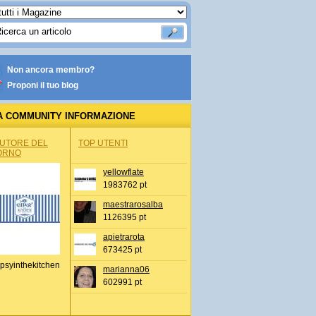
Non ancora membro?
Proponi il tuo blog
A COMMUNITY INFORMAZIONE
IONALE
AUTORE DEL
TOP UTENTI
ORNO
yellowflate
1983762 pt
maestrarosalba
1126395 pt
apietrarota
673425 pt
psyinthekitchen
marianna06
602991 pt