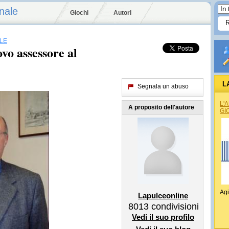
nale
Giochi
Autori
LE
vo assessore al
L
Segnala un abuso
REG
L'
A proposito dell'autore
GI
Agi
Lapulceonline
8013
condivisioni
Vedi il suo profilo