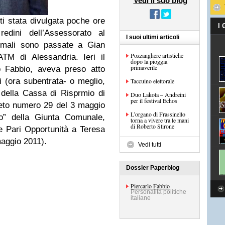
Vedi il suo blog
tti stata divulgata poche ore
I
edini dell’Assessorato al
I suoi ultimi articoli
imali sono passate a Gian
Pozzanghere artistiche
TM di Alessandria. Ieri il
dopo la pioggia
primaverile
o Fabbio, aveva preso atto
i (ora subentrata- o meglio,
Taccuino elettorale
o della Cassa di Risprmio di
Duo Lakota – Andreini
per il festival Echos
reto numero 29 del 3 maggio
L’organo di Frassinello
o” della Giunta Comunale,
torna a vivere tra le mani
di Roberto Stirone
le Pari Opportunità a Teresa
aggio 2011).
Vedi tutti
Dossier Paperblog
Piercarlo Fabbio
Personalità politiche
italiane