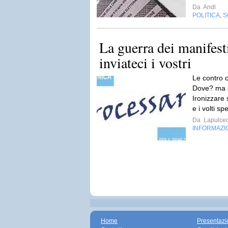
Da
Andl
POLITICA
S
,
La guerra dei manifesti
inviateci i vostri
Le contro c
Dove? ma 
Ironizzare s
e i volti s
Da
Lapulceo
INFORMAZI
Home
Presentazi