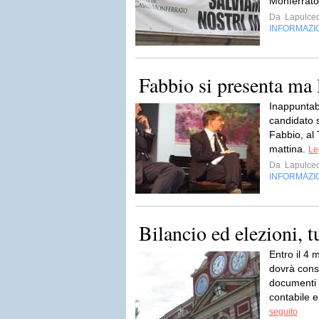
Monferrato.
Da
Lapulceo
INFORMAZI
Fabbio si presenta ma 
Inappuntab
candidato s
Fabbio, al
mattina.
Le
Da
Lapulceo
INFORMAZI
Bilancio ed elezioni, t
Entro il 4 
dovrà conse
documenti 
contabile e 
seguito