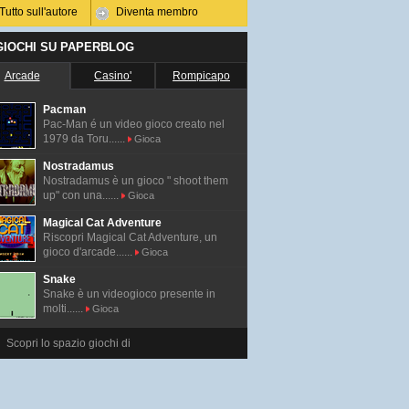
Tutto sull'autore
Diventa membro
 GIOCHI SU PAPERBLOG
Arcade
Casino'
Rompicapo
Pacman
Pac-Man é un video gioco creato nel
1979 da Toru......
Gioca
Nostradamus
Nostradamus è un gioco " shoot them
up" con una......
Gioca
Magical Cat Adventure
Riscopri Magical Cat Adventure, un
gioco d'arcade......
Gioca
Snake
Snake è un videogioco presente in
molti......
Gioca
Scopri lo spazio giochi di