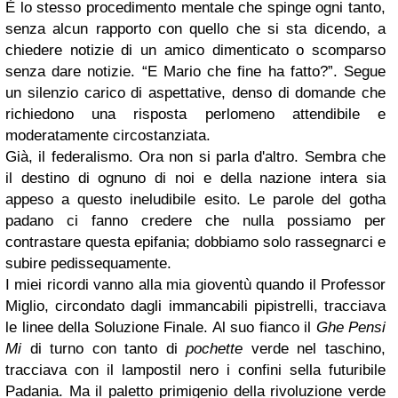
È lo stesso procedimento mentale che spinge ogni tanto,
senza alcun rapporto con quello che si sta dicendo, a
chiedere notizie di un amico dimenticato o scomparso
senza dare notizie. “E Mario che fine ha fatto?”. Segue
un silenzio carico di aspettative, denso di domande che
richiedono una risposta perlomeno attendibile e
moderatamente circostanziata.
Già, il federalismo. Ora non si parla d'altro. Sembra che
il destino di ognuno di noi e della nazione intera sia
appeso a questo ineludibile esito. Le parole del gotha
padano ci fanno credere che nulla possiamo per
contrastare questa epifania; dobbiamo solo rassegnarci e
subire pedissequamente.
I miei ricordi vanno alla mia gioventù quando il Professor
Miglio, circondato dagli immancabili pipistrelli, tracciava
le linee della Soluzione Finale.
Al suo fianco il
Ghe Pensi
Mi
di turno con tanto di
pochette
verde nel taschino,
tracciava con il lampostil nero i confini sella futuribile
Padania. Ma il paletto primigenio della rivoluzione verde