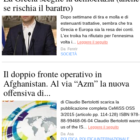
se rischia il baratro)
Dopo settimane di tira e molla e di
estenuanti trattative, sembra che tra
Grecia e Europa sia la resa dei conti.
L'ex troika ha rifiutato per l'ennesima
volta i...
Leggere il seguito
Da
Fenrir
SOCIETÀ
Il doppio fronte operativo in
Afghanistan. Al via “Azm” la nuova
offensiva di...
di Claudio Bertolotti scarica la
pubblicazione completa CeMiSS OSS
3/2015 (articolo pp. 114-128) ISBN 978-
88-99468-06-04 Claudio Bertolotti warn
us of the IS...
Leggere il seguito
Da
Asa
POLITICA
POLITICA INTERNAZIONALE
,
,