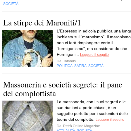
SOCIETÀ
La stirpe dei Maroniti/1
L'Espresso in edicola pubblica una lung
inchiesta sul "maronismo". Il maronismo
non ci farà rimpiangere certo il
"formigonismo"; ma considerando che
Formigoni...
Leggere il seguito
Da
Tafanus
POLITICA
SATIRA
SOCIETÀ
,
,
Massoneria e società segrete: il pane
del complottista
La massoneria, con i suoi segreti e le
sue riunioni a porte chiuse, è un
soggetto perfetto per i sostenitori delle
teorie del complotto.
Leggere il seguito
Da
Retrò Online Magazine
ATTUALITÀ
SOCIETÀ
,