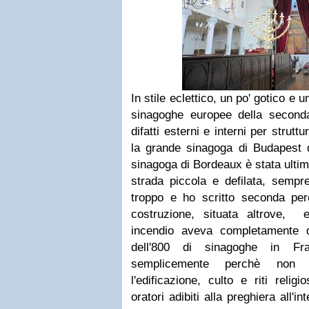
In stile eclettico, un po' gotico e 
sinagoghe europee della second
difatti esterni e interni per strut
la grande sinagoga di Budapest 
sinagoga di Bordeaux è stata ultim
strada piccola e defilata, sempr
troppo e ho scritto seconda pe
costruzione, situata altrove, 
incendio aveva completamente 
dell'800 di sinagoghe in F
semplicemente perchè non n
l'edificazione, culto e riti reli
oratori adibiti alla preghiera all'i