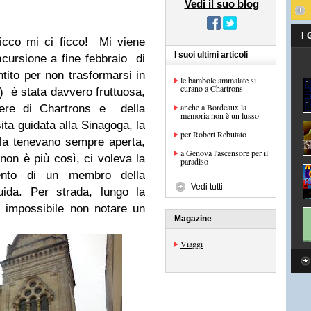
Vedi il suo blog
I
ricco mi ci ficco! Mi viene
I suoi ultimi articoli
ncursione a fine febbraio di
ito per non trasformarsi in
le bambole ammalate si
curano a Chartrons
) è stata davvero fruttuosa,
anche a Bordeaux la
iere di Chartrons e della
memoria non è un lusso
ta guidata alla Sinagoga, la
per Robert Rebutato
la tenevano sempre aperta,
a Genova l'ascensore per il
non è più così, ci voleva la
paradiso
ento di un membro della
Vedi tutti
ida. Per strada, lungo la
, impossibile non notare un
Magazine
.
Viaggi