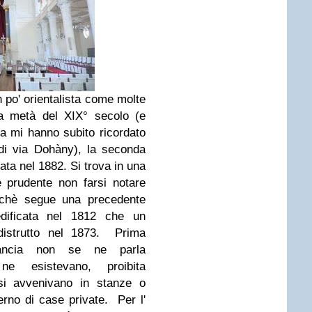
un po' orientalista come molte
a metà del XIX° secolo (e
tura mi hanno subito ricordato
di via Dohàny), la seconda
ata nel 1882. Si trova in una
e prudente non farsi notare
rchè segue una precedente
edificata nel 1812 che un
distrutto nel 1873. Prima
rancia non se ne parla
e esistevano, proibita
giosi avvenivano in stanze o
nterno di case private. Per l'