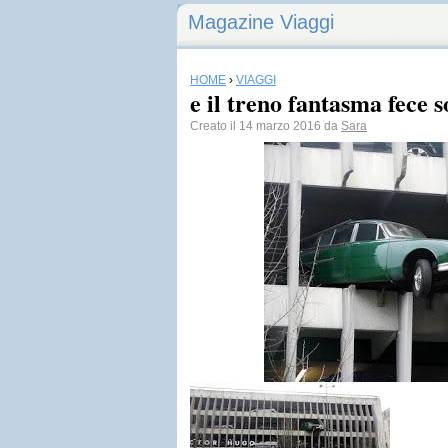
Magazine Viaggi
HOME
›
VIAGGI
e il treno fantasma fece 
Creato il 14 marzo 2016 da
Sara