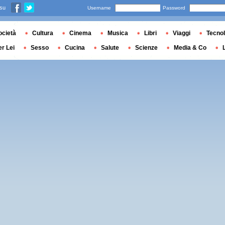
 su
Username
Password
ocietà
Cultura
Cinema
Musica
Libri
Viaggi
Tecnol
er Lei
Sesso
Cucina
Salute
Scienze
Media & Co