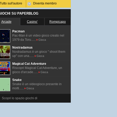
Tutto sull'autore
Diventa membro
 GIOCHI SU PAPERBLOG
Arcade
Casino'
Rompicapo
Pacman
Pac-Man é un video gioco creato nel
1979 da Toru......
Gioca
Nostradamus
Nostradamus è un gioco " shoot them
up" con una......
Gioca
Magical Cat Adventure
Riscopri Magical Cat Adventure, un
gioco d'arcade......
Gioca
Snake
Snake è un videogioco presente in
molti......
Gioca
Scopri lo spazio giochi di