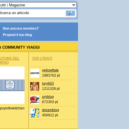
Non ancora membro?
Proponi il tuo blog
A COMMUNITY VIAGGI
AUTORE DEL
TOP UTENTI
ORNO
yellowflate
1983762 pt
lory663
1211328 pt
oryblog
672303 pt
psyinthekitchen
dreamblog
456912 pt