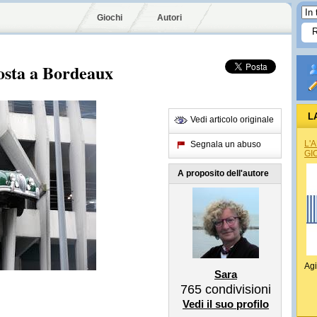
Giochi
Autori
sosta a Bordeaux
L
Vedi articolo originale
L'
Segnala un abuso
GI
A proposito dell'autore
Agi
Sara
765
condivisioni
Vedi il suo profilo