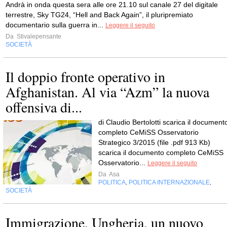
Andrà in onda questa sera alle ore 21.10 sul canale 27 del digitale
terrestre, Sky TG24, “Hell and Back Again”, il pluripremiato
documentario sulla guerra in...
Leggere il seguito
Da
Stivalepensante
SOCIETÀ
Il doppio fronte operativo in
Afghanistan. Al via “Azm” la nuova
offensiva di...
di Claudio Bertolotti scarica il document
completo CeMiSS Osservatorio
Strategico 3/2015 (file .pdf 913 Kb)
scarica il documento completo CeMiSS
Osservatorio...
Leggere il seguito
Da
Asa
POLITICA
POLITICA INTERNAZIONALE
,
,
SOCIETÀ
Immigrazione. Ungheria, un nuovo