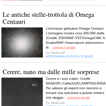
Le antiche stelle-trottola di Omega
Centauri
L’ammasso globulare Omega Centauri.
L’immagine mostra circa 300.000 stelle.
(Crediti: ESO/INAF-VST/OmegaCAM, A.
Grado/INAF-Osservatorio astronomico
di...
Leggere il seguito
Da
Media Inaf
ASTRONOMIA
RICERCA
SCIENZE
,
,
Cerere, nano ma dalle mille sorprese
Cerere e i suoi crateri. Crediti:
NASA/JPL-Caltech/UCLA/MPS/DLR/IDA
Per adesso gli esperti non riescono a
trovare una soluzione a questo mistero
che aleggia...
Leggere il seguito
Da
Media Inaf