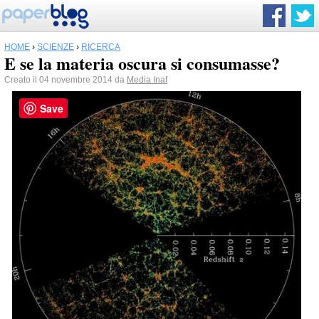
HOME
›
SCIENZE
›
RICERCA
E se la materia oscura si consumasse?
Creato il 04 novembre 2014 da
Media Inaf
Save