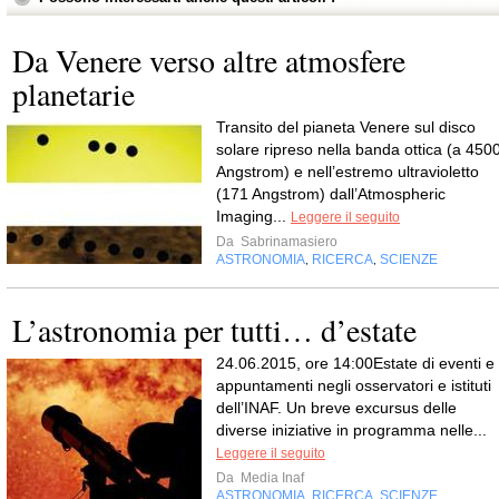
Da Venere verso altre atmosfere
planetarie
Transito del pianeta Venere sul disco
solare ripreso nella banda ottica (a 450
Angstrom) e nell’estremo ultravioletto
(171 Angstrom) dall’Atmospheric
Imaging...
Leggere il seguito
Da
Sabrinamasiero
ASTRONOMIA
RICERCA
SCIENZE
,
,
L’astronomia per tutti… d’estate
24.06.2015, ore 14:00Estate di eventi e
appuntamenti negli osservatori e istituti
dell’INAF. Un breve excursus delle
diverse iniziative in programma nelle...
Leggere il seguito
Da
Media Inaf
ASTRONOMIA
RICERCA
SCIENZE
,
,