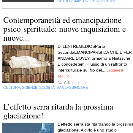
ASTRONOMIA
RICERCA
SCIENZE
,
,
Contemporaneità ed emancipazione
psico-spirituale: nuove inquisizioni e
nuove...
Di LENI REMEDIOSParte
SecondaEMANCIPARSI DA CHE E PER
ANDARE DOVE?Torniamo a Nietzsche.
E concedetemi il lusso di un raffronto
interculturale sul filo del...
Leggere il
seguito
Da
Criticaimpura
CULTURA
SCIENZE
SOCIETÀ
DA CLASSIFICARE
,
,
,
L’effetto serra ritarda la prossima
glaciazione!
L’effetto serra sta ritardando la prossim
glaciazione. A dirlo è uno studio