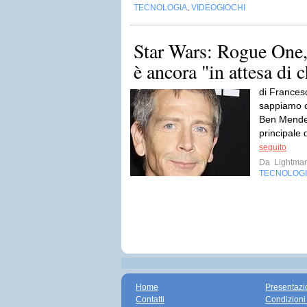
TECNOLOGIA
VIDEOGIOCHI
,
Star Wars: Rogue One
è ancora "in attesa di 
di Frances
sappiamo ch
Ben Mendels
principale 
seguito
Da
Lightma
TECNOLOG
Home
Presentazi
Contatti
Condizioni