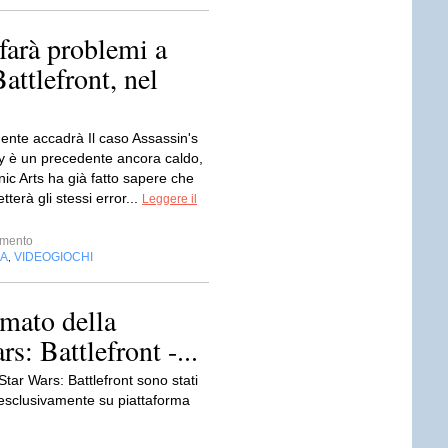
 farà problemi a
attlefront, nel
mente accadrà Il caso Assassin's
y è un precedente ancora caldo,
ic Arts ha già fatto sapere che
erà gli stessi error...
Leggere il
imento
IA
VIDEOGIOCHI
,
lmato della
s: Battlefront -...
 Star Wars: Battlefront sono stati
 esclusivamente su piattaforma