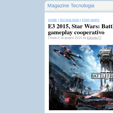
Magazine Tecnologia
HOME
›
TECNOLOGIA
›
STAR WARS
E3 2015, Star Wars: Battl
gameplay cooperativo
Creato il 16 giugno 2015 da
Edoedo77