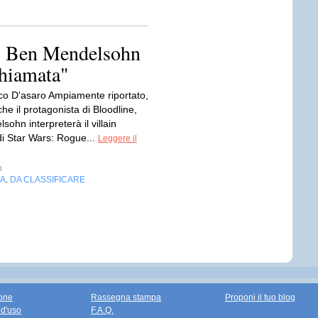
, Ben Mendelsohn
chiamata"
co D'asaro Ampiamente riportato,
e il protagonista di Bloodline,
ohn interpreterà il villain
di Star Wars: Rogue...
Leggere il
n
IA
DA CLASSIFICARE
,
one
Rassegna stampa
Proponi il tuo blog
 d'uso
F.A.Q.