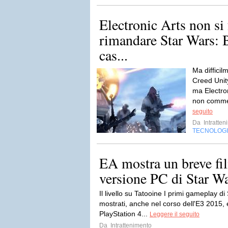
Electronic Arts non si
rimandare Star Wars: B
cas...
Ma difficil
Creed Unit
ma Electron
non commett
seguito
Da
Intratten
TECNOLOG
EA mostra un breve fi
versione PC di Star War
Il livello su Tatooine I primi gameplay di
mostrati, anche nel corso dell'E3 2015,
PlayStation 4...
Leggere il seguito
Da
Intrattenimento