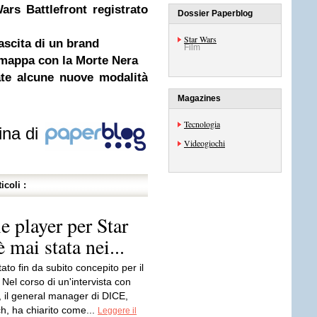
rs Battlefront registrato
Dossier Paperblog
Star Wars
ascita di un brand
Film
e mappa con la Morte Nera
ate alcune nuove modalità
Magazines
Tecnologia
ina di
Videogiochi
icoli :
 player per Star
 mai stata nei...
tato fin da subito concepito per il
 Nel corso di un'intervista con
il general manager di DICE,
h, ha chiarito come...
Leggere il