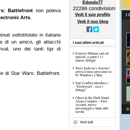
Edoedo77
22286
condivisioni
s: Battlefront
non poteva
Vedi il suo profilo
I
lectronic Arts.
Vedi il suo blog
uti sottotitolato in italiano
io di un amico, gli attacchi
I suoi ultimi articoli
val, uno dei tanti tipi di
Il nuovo Hitman sarà ad
episodi, si parte l’11
marzo; dettagli
Steve Jackson’s Sorcery!
arriva il mese prossimo su
e di Star Wars: Battlefront.
Pc Windows e Mac
Star Conflict introduce i
“Destroyers”, ecco i
dettagli
Ghost in the Shell Stand
Alone Complex – First
Assault, nuovo
personaggio e tante altre
novità
Vedi tutti