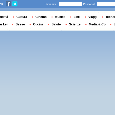
 su
Username
Password
ocietà
Cultura
Cinema
Musica
Libri
Viaggi
Tecnol
er Lei
Sesso
Cucina
Salute
Scienze
Media & Co