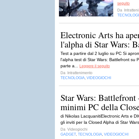
seguito
Da
Intratten
TECNOLOG
Electronic Arts ha aper
l'alpha di Star Wars: Ba
Test a partire dal 2 luglio su PC Si apron
l'alpha test di Star Wars: Battlefront su 
parte a...
Leggere il seguito
Da
Intrattenimento
TECNOLOGIA
VIDEOGIOCHI
,
Star Wars: Battlefront –
minimi PC della Clos
di Nikolas LacquanitiElectronic Arts e D
gli inviti per la Closed Alpha di Star Wars
Da
Videogiochi
GADGET
TECNOLOGIA
VIDEOGIOCHI
,
,