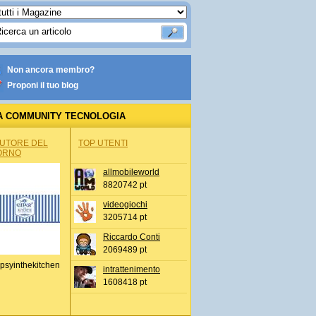
Non ancora membro?
Proponi il tuo blog
A COMMUNITY TECNOLOGIA
AUTORE DEL
TOP UTENTI
ORNO
allmobileworld
8820742 pt
videogiochi
3205714 pt
Riccardo Conti
2069489 pt
psyinthekitchen
intrattenimento
1608418 pt