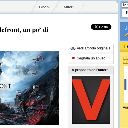
Giochi
Autori
efront, un po’ di
L
Vedi articolo originale
L'
Segnala un abuso
GI
A proposito dell'autore
Agi