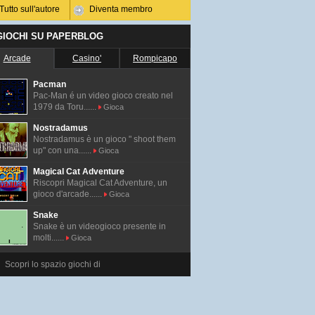
Tutto sull'autore
Diventa membro
 GIOCHI SU PAPERBLOG
Arcade
Casino'
Rompicapo
Pacman
Pac-Man é un video gioco creato nel
1979 da Toru......
Gioca
Nostradamus
Nostradamus è un gioco " shoot them
up" con una......
Gioca
Magical Cat Adventure
Riscopri Magical Cat Adventure, un
gioco d'arcade......
Gioca
Snake
Snake è un videogioco presente in
molti......
Gioca
Scopri lo spazio giochi di