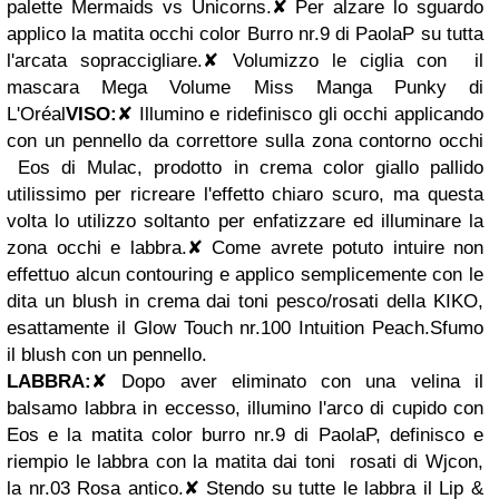
palette Mermaids vs Unicorns.
✘
Per alzare lo sguardo
applico la matita occhi color Burro nr.9 di PaolaP su tutta
l'arcata sopraccigliare.
✘
Volumizzo le ciglia con il
mascara Mega Volume Miss Manga Punky di
L'Oréal
VISO:
✘
Illumino e ridefinisco gli occhi applicando
con un pennello da correttore sulla zona contorno occhi
Eos di Mulac, prodotto in crema color giallo pallido
utilissimo per ricreare l'effetto chiaro scuro, ma questa
volta lo utilizzo soltanto per enfatizzare ed illuminare la
zona occhi e labbra.
✘
Come avrete potuto intuire non
effettuo alcun contouring e applico semplicemente con le
dita un blush in crema dai toni pesco/rosati della KIKO,
esattamente il Glow Touch nr.100 Intuition Peach.Sfumo
il blush con un pennello.
LABBRA:
✘
Dopo aver eliminato con una velina il
balsamo labbra in eccesso, illumino l'arco di cupido con
Eos e la matita color burro nr.9 di PaolaP, definisco e
riempio le labbra con la matita dai toni rosati di Wjcon,
la nr.03 Rosa antico.
✘
Stendo su tutte le labbra il Lip &