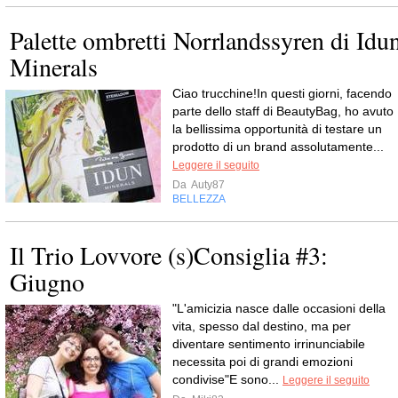
Palette ombretti Norrlandssyren di Idu
Minerals
Ciao trucchine!In questi giorni, facendo
parte dello staff di BeautyBag, ho avuto
la bellissima opportunità di testare un
prodotto di un brand assolutamente...
Leggere il seguito
Da
Auty87
BELLEZZA
Il Trio Lovvore (s)Consiglia #3:
Giugno
"L'amicizia nasce dalle occasioni della
vita, spesso dal destino, ma per
diventare sentimento irrinunciabile
necessita poi di grandi emozioni
condivise"E sono...
Leggere il seguito