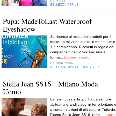
Da
Miki82
BELLEZZA
PER LEI
,
Pupa: MadeToLast Waterproof
Eyeshadow
Se ripenso ai miei primi prodotti per il
make-up mi viene subito in mente il mio
11° compleanno. Ricevetti in regalo dai
compagnetti ben 2 trousse: una a
forma...
Leggere il seguito
Da
8sun_moon9
BELLEZZA
MODA E TREND
PER LEI
,
,
Stella Jean SS16 – Milano Moda
Uomo
La talentuosa stilista ci ha da sempre
abituati a grandi viaggi in terre lontane 
a contaminazioni di più culture. Tuttavia,
l’uomo Stella Jean SS16, resta...
Legger