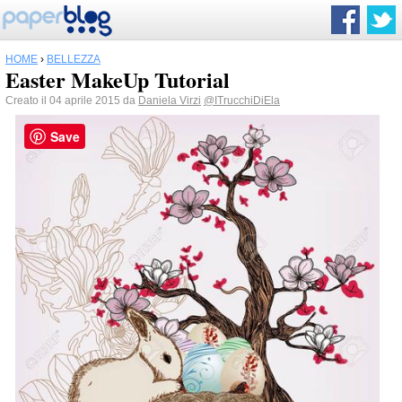
HOME
›
BELLEZZA
Easter MakeUp Tutorial
Creato il 04 aprile 2015 da
Daniela Virzi
@ITrucchiDiEla
Save