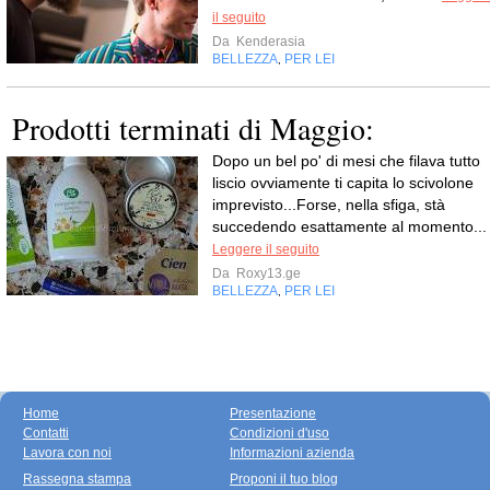
il seguito
Da
Kenderasia
BELLEZZA
PER LEI
,
Prodotti terminati di Maggio:
Dopo un bel po' di mesi che filava tutto
liscio ovviamente ti capita lo scivolone
imprevisto...Forse, nella sfiga, stà
succedendo esattamente al momento...
Leggere il seguito
Da
Roxy13.ge
BELLEZZA
PER LEI
,
Home
Presentazione
Contatti
Condizioni d'uso
Lavora con noi
Informazioni azienda
Rassegna stampa
Proponi il tuo blog